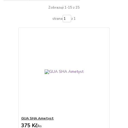
Zobrazuji 1-15 z 15
strana
z 1
GUA SHA Ametyst
375 Kč
/
ks