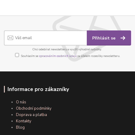
Přihlásit se
Chci odebírat newslettery a využít výhodné nabídky.
Souhlasím se
zpracováním osobních údajů
za účelem rozesílky newsletteru.
Informace pro zákazníky
O nás
Obchodní podmínky
Doprava a platba
Kontakty
Blog