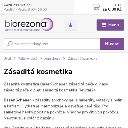
0
ks
+420 733 321 665
za
0,00 Kč
Pondělí - Pátek: 8:00 - 16:00
Menu
Hledat
Úvod
Podle výrobců
Jentschura
Zásaditá kosmetika
Zásaditá kosmetika
Zásaditá kosmetika BasenSchauer, zásaditá péče o vlasy,
zásaditá péče o pleť, zásaditá kosmetika Revital24
BasenSchauer
- zásaditý sprchový gel s minerály, výtažky z bylin
a kafrem. Hydratuje, harmonizuje a osvěžuje celé tělo. Pro
sametově hebký pocit na pokožce. Vhodný pro citlivou pokožku.
Neutralizuje chlór z bazénu.