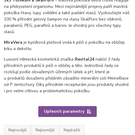
3x3 Tonikum a SkalPuro
- vlasová pokožka velmi citlivě reaguje
na překyselení organismu. Mezi nejznámější projevy patří mastná
pokožka hlavy, lupy, svědění a také padání vlasů. Vyzkoušejte náš
100 % přírodní gelový šampon na vlasy SkalPuro bez silikonů,
parabenů, PEG, parafinů a barviv. Je vhodný pro všechny typy
vlasů.
MiraVera
je kyslíková pleťová voda k péči o pokožku na obličeji,
krku a dekoltu.
Luxusní německá kosmetická značka
Revital24
nabízí 3 řady
přírodních produktů k péči o obličej a tělo. Jednotlivé řady se
rozlišují podle obsažených účinných látek a pH, které je
u produktů dosaženo přidáním zásadito-minerální soli MeineBase
od P. Jentschury. Díky přírodním recepturám jsou produkty vhodné
i pro velmi citlivou a problematickou pokožku.
Upřesnit parametry
Nejnovější
Nejlevnější
Nejdražší