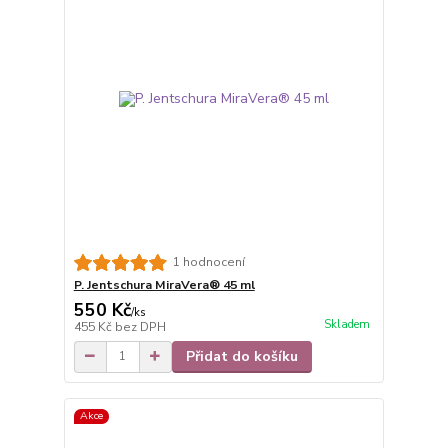
1 hodnocení
P. Jentschura MiraVera® 45 ml
550 Kč
/
ks
Skladem
455 Kč
bez DPH
Přidat do košíku
Akce