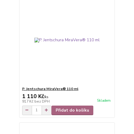
P. Jentschura MiraVera® 110 ml
1 110 Kč
/
ks
Skladem
917 Kč
bez DPH
Přidat do košíku