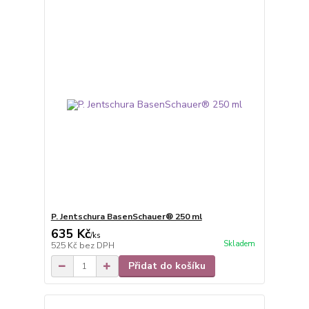
P. Jentschura BasenSchauer® 250 ml
635 Kč
/
ks
Skladem
525 Kč
bez DPH
Přidat do košíku