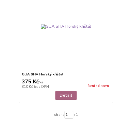
GUA SHA Horský křišťál
375 Kč
/
ks
Není skladem
310 Kč
bez DPH
Detail
strana
z 1