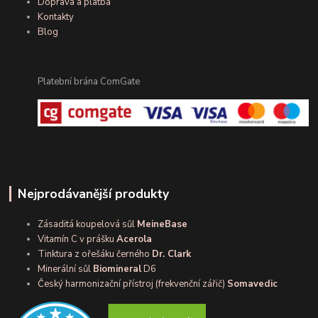
Doprava a platba
Kontakty
Blog
Platební brána ComGate
Nejprodávanější produkty
Zásaditá koupelová sůl
MeineBase
Vitamín C v prášku
Acerola
Tinktura z ořešáku černého
Dr. Clark
Minerální sůl
Biomineral
D6
Český harmonizační přístroj (frekvenční zářič)
Somavedic