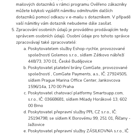
mailových dotazníků v rámci programu Ověřeno zákazníky
můžete kdykoli vyjádřit námitku odmítnutím dalších
dotazníků pomocí odkazu v e-mailu s dotazníkem. V případě
vaší námitky vám dotazník nebudeme dále zasílat.
Zpracování osobních údajů je prováděno prodávajícím tedy
správcem osobních údajů. Osobní údaje pro tohoto správce
zpracovávají také zpracovatelé:
Poskytovatelem služby Eshop-rychle, provozované
společností Golemos s.r.o., sídlem Zátkovo nábřeží
448/73, 370 01, České Budějovice
Poskytovatel platební brány ComGate, provozované
společností , ComGate Payments, a.s., IČ: 27924505,
sídlem Prague Marina Office Center, Jankovcova
1596/14a, 170 00 Praha
Poskytovatel chatovací platformy Smartsupp.com,
s.r.o., IČ: 03668681, sídlem Milady Horákové 13, 602
00 Brno
Poskytovatel přepravní služby PPL CZ s.r.o., IČ:
25194798, se sídlem K Borovému 99, 251 01, Říčany -
Jažlovice
Poskytovatel přepravní služby ZÁSILKOVNA s.r.o., IČ