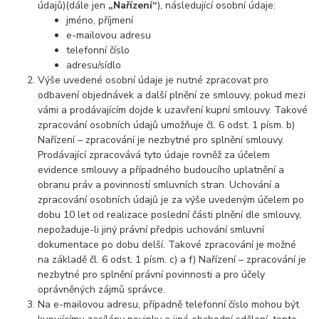
údajů)(dále jen
„Nařízení“
), následující osobní údaje:
jméno, příjmení
e-mailovou adresu
telefonní číslo
adresu/sídlo
Výše uvedené osobní údaje je nutné zpracovat pro
odbavení objednávek a další plnění ze smlouvy, pokud mezi
vámi a prodávajícím dojde k uzavření kupní smlouvy. Takové
zpracování osobních údajů umožňuje čl. 6 odst. 1 písm. b)
Nařízení – zpracování je nezbytné pro splnění smlouvy.
Prodávající zpracovává tyto údaje rovněž za účelem
evidence smlouvy a případného budoucího uplatnění a
obranu práv a povinností smluvních stran. Uchování a
zpracování osobních údajů je za výše uvedeným účelem po
dobu 10 let od realizace poslední části plnění dle smlouvy,
nepožaduje-li jiný právní předpis uchování smluvní
dokumentace po dobu delší. Takové zpracování je možné
na základě čl. 6 odst. 1 písm. c) a f) Nařízení – zpracování je
nezbytné pro splnění právní povinnosti a pro účely
oprávněných zájmů správce.
Na e-mailovou adresu, případně telefonní číslo mohou být