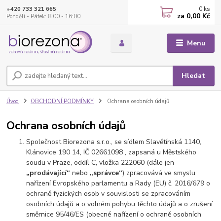
0
ks
+420 733 321 665
za
0,00 Kč
Pondělí - Pátek: 8:00 - 16:00
Menu
Hledat
Úvod
OBCHODNÍ PODMÍNKY
Ochrana osobních údajů
Ochrana osobních údajů
Společnost Biorezona s.r.o., se sídlem Slavětínská 1140,
Klánovice 190 14, IČ 02661098 , zapsaná u Městského
soudu v Praze, oddíl C, vložka 222060 (dále jen
„prodávající“
nebo
„správce“
) zpracovává ve smyslu
nařízení Evropského parlamentu a Rady (EU) č. 2016/679 o
ochraně fyzických osob v souvislosti se zpracováním
osobních údajů a o volném pohybu těchto údajů a o zrušení
směrnice 95/46/ES (obecné nařízení o ochraně osobních