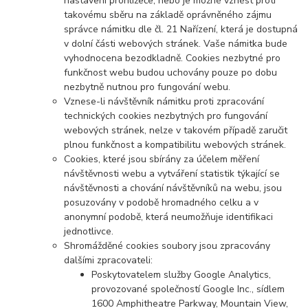
nastavení prohlížeče, nebo je možné vznést proti
takovému sběru na základě oprávněného zájmu
správce námitku dle čl. 21 Nařízení, která je dostupná
v dolní části webových stránek. Vaše námitka bude
vyhodnocena bezodkladně. Cookies nezbytné pro
funkčnost webu budou uchovány pouze po dobu
nezbytně nutnou pro fungování webu.
Vznese-li návštěvník námitku proti zpracování
technických cookies nezbytných pro fungování
webových stránek, nelze v takovém případě zaručit
plnou funkčnost a kompatibilitu webových stránek.
Cookies, které jsou sbírány za účelem měření
návštěvnosti webu a vytváření statistik týkající se
návštěvnosti a chování návštěvníků na webu, jsou
posuzovány v podobě hromadného celku a v
anonymní podobě, která neumožňuje identifikaci
jednotlivce.
Shromážděné cookies soubory jsou zpracovány
dalšími zpracovateli:
Poskytovatelem služby Google Analytics,
provozované společností Google Inc., sídlem
1600 Amphitheatre Parkway, Mountain View,