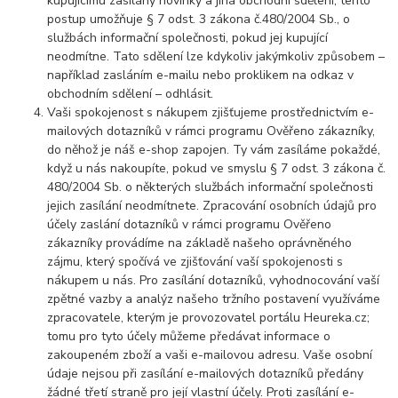
kupujícímu zasílány novinky a jiná obchodní sdělení, tento
postup umožňuje § 7 odst. 3 zákona č.480/2004 Sb., o
službách informační společnosti, pokud jej kupující
neodmítne. Tato sdělení lze kdykoliv jakýmkoliv způsobem –
například zasláním e-mailu nebo proklikem na odkaz v
obchodním sdělení – odhlásit.
Vaši spokojenost s nákupem zjišťujeme prostřednictvím e-
mailových dotazníků v rámci programu Ověřeno zákazníky,
do něhož je náš e-shop zapojen. Ty vám zasíláme pokaždé,
když u nás nakoupíte, pokud ve smyslu § 7 odst. 3 zákona č.
480/2004 Sb. o některých službách informační společnosti
jejich zasílání neodmítnete. Zpracování osobních údajů pro
účely zaslání dotazníků v rámci programu Ověřeno
zákazníky provádíme na základě našeho oprávněného
zájmu, který spočívá ve zjišťování vaší spokojenosti s
nákupem u nás. Pro zasílání dotazníků, vyhodnocování vaší
zpětné vazby a analýz našeho tržního postavení využíváme
zpracovatele, kterým je provozovatel portálu Heureka.cz;
tomu pro tyto účely můžeme předávat informace o
zakoupeném zboží a vaši e-mailovou adresu. Vaše osobní
údaje nejsou při zasílání e-mailových dotazníků předány
žádné třetí straně pro její vlastní účely. Proti zasílání e-