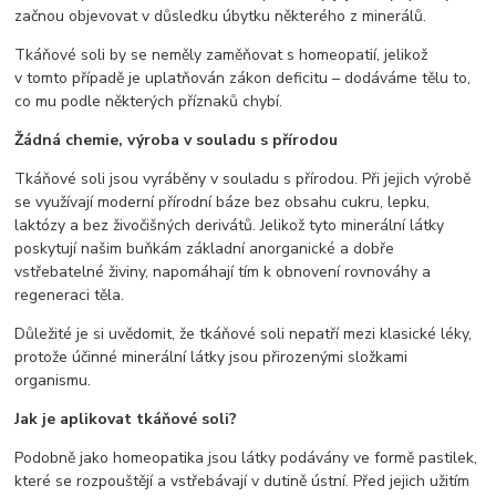
začnou objevovat v důsledku úbytku některého z minerálů.
Tkáňové soli by se neměly zaměňovat s homeopatií, jelikož
v tomto případě je uplatňován zákon deficitu – dodáváme tělu to,
co mu podle některých příznaků chybí.
Žádná chemie, výroba v souladu s přírodou
Tkáňové soli jsou vyráběny v souladu s přírodou. Při jejich výrobě
se využívají moderní přírodní báze bez obsahu cukru, lepku,
laktózy a bez živočišných derivátů. Jelikož tyto minerální látky
poskytují našim buňkám základní anorganické a dobře
vstřebatelné živiny, napomáhají tím k obnovení rovnováhy a
regeneraci těla.
Důležité je si uvědomit, že tkáňové soli nepatří mezi klasické léky,
protože účinné minerální látky jsou přirozenými složkami
organismu.
Jak je aplikovat tkáňové soli?
Podobně jako homeopatika jsou látky podávány ve formě pastilek,
které se rozpouštějí a vstřebávají v dutině ústní. Před jejich užitím