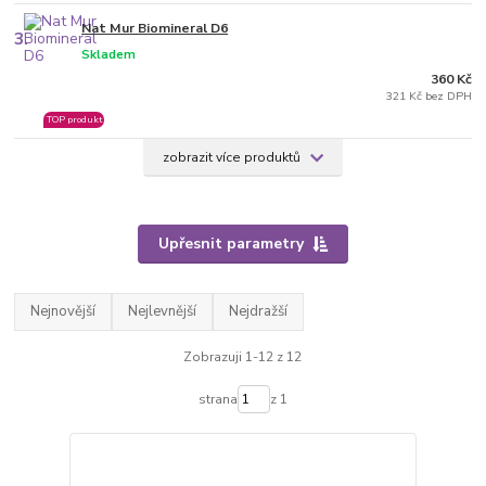
Nat Mur Biomineral D6
3.
Skladem
360 Kč
321 Kč bez DPH
TOP produkt
zobrazit více produktů
Upřesnit parametry
Nejnovější
Nejlevnější
Nejdražší
Zobrazuji 1-12 z 12
strana
z 1