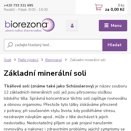
0
ks
+420 733 321 665
za
0,00 Kč
Pondělí - Pátek: 8:00 - 16:00
Menu
Hledat
Úvod
Podle výrobců
Biomineral
Základní minerální soli
Základní minerální soli
Tkáňové soli (známe také jako Schüsslerovy)
je název souboru
12 základních minerálních solí, jež jsou přirozenou složkou
lidského těla. Správná koncentrace těchto solí zajišťuje rovnováhu
a obnovu organismu. Přestože tyto látky získáváme přirozeně
z potravy, při současném stylu života, kdy podléháme stresu,
nezdravým návykům apod., může v těle docházet k jejich
nedostatku. Nedostatečný příjem se pak projeví narušením
rovnováhy a nakonec i zdravotními problémy, jejichž symptomy se