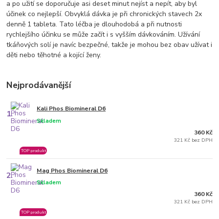
a po užití se doporučuje asi deset minut nejíst a nepít, aby byl
účinek co nejlepší. Obvyklá dávka je při chronických stavech 2x
denně 1 tableta. Tato léčba je dlouhodobá a při nutnosti
rychlejšího účinku se může začít i s vyšším dávkováním. Užívání
tkáňových solí je navíc bezpečné, takže je mohou bez obav užívat i
děti nebo těhotné a kojící ženy.
Nejprodávanější
Kali Phos Biomineral D6
1.
Skladem
360 Kč
321 Kč bez DPH
TOP produkt
Mag Phos Biomineral D6
2.
Skladem
360 Kč
321 Kč bez DPH
TOP produkt