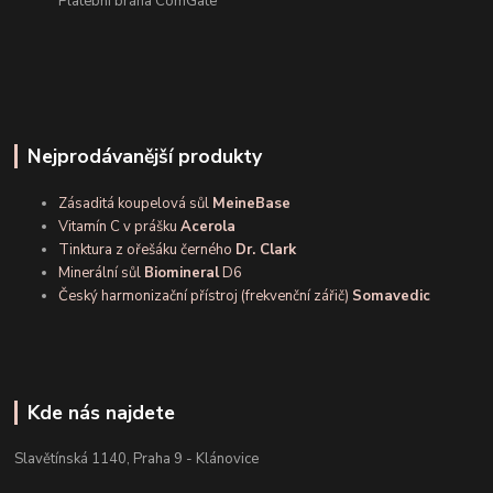
Platební brána ComGate
Nejprodávanější produkty
Zásaditá koupelová sůl
MeineBase
Vitamín C v prášku
Acerola
Tinktura z ořešáku černého
Dr. Clark
Minerální sůl
Biomineral
D6
Český harmonizační přístroj (frekvenční zářič)
Somavedic
Kde nás najdete
Slavětínská 1140, Praha 9 - Klánovice