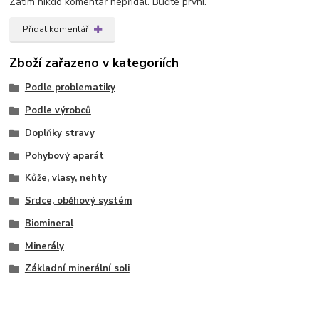
Zatím nikdo komentář nepřidal. Buďte první.
Přidat komentář
Zboží zařazeno v kategoriích
Podle problematiky
Podle výrobců
Doplňky stravy
Pohybový aparát
Kůže, vlasy, nehty
Srdce, oběhový systém
Biomineral
Minerály
Základní minerální soli