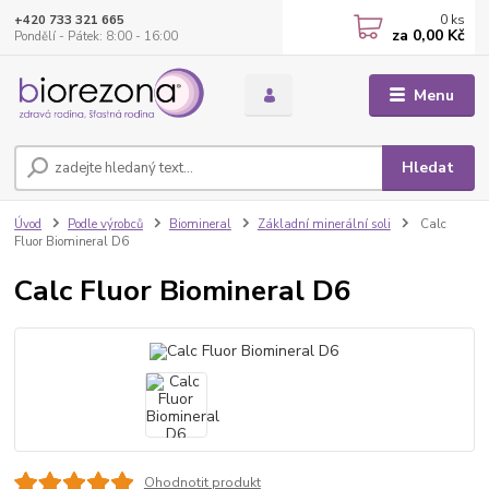
0
ks
+420 733 321 665
za
0,00 Kč
Pondělí - Pátek: 8:00 - 16:00
Menu
Hledat
Úvod
Podle výrobců
Biomineral
Základní minerální soli
Calc
Fluor Biomineral D6
Calc Fluor Biomineral D6
Ohodnotit produkt