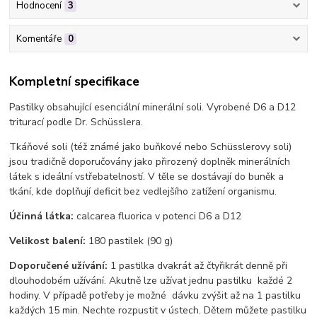
Hodnocení
3
Komentáře
0
Kompletní specifikace
Pastilky obsahující esenciální minerální soli. Vyrobené D6 a D12
triturací podle Dr. Schüsslera.
Tkáňové soli (též známé jako buňkové nebo Schüsslerovy soli)
jsou tradičně doporučovány jako přirozený doplněk minerálních
látek s ideální vstřebatelností. V těle se dostávají do buněk a
tkání, kde doplňují deficit bez vedlejšího zatížení organismu.
Účinná látka:​
calcarea fluorica v potenci D6 a D12
Velikost balení:​
180 pastilek (90 g)
Doporučené užívání:
1 pastilka dvakrát až čtyřikrát denně při
dlouhodobém užívání. Akutně lze užívat jednu pastilku každé 2
hodiny. V případě potřeby je možné dávku zvýšit až na 1 pastilku
každých 15 min. Nechte rozpustit v ústech. Dětem můžete pastilku