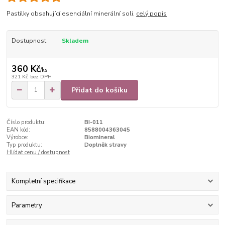
Pastilky obsahující esenciální minerální soli.
celý popis
Dostupnost
Skladem
360 Kč
/
ks
321 Kč
bez DPH
Přidat do košíku
Číslo produktu:
BI-011
EAN kód:
8588004363045
Výrobce:
Biomineral
Typ produktu:
Doplněk stravy
Hlídat cenu / dostupnost
Kompletní specifikace
Parametry