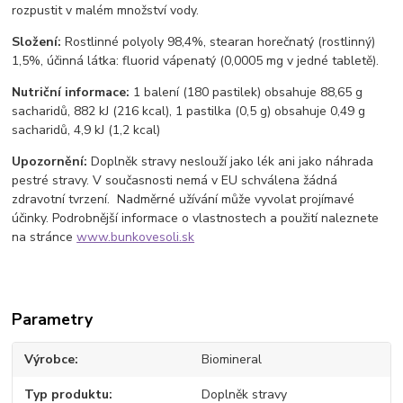
rozpustit v malém množství vody.
Složení:
Rostlinné polyoly 98,4%, stearan horečnatý (rostlinný)
1,5%, účinná látka: fluorid vápenatý (0,0005 mg v jedné tabletě).
Nutriční informace:
1 balení (180 pastilek) obsahuje 88,65 g
sacharidů, 882 kJ (216 kcal), 1 pastilka (0,5 g) obsahuje 0,49 g
sacharidů, 4,9 kJ (1,2 kcal)
Upozornění:
Doplněk stravy neslouží jako lék ani jako náhrada
pestré stravy. V současnosti nemá v EU schválena žádná
zdravotní tvrzení. Nadměrné užívání může vyvolat projímavé
účinky. Podrobnější informace o vlastnostech a použití naleznete
na stránce
www.bunkovesoli.sk
Parametry
Výrobce
Biomineral
Typ produktu
Doplněk stravy