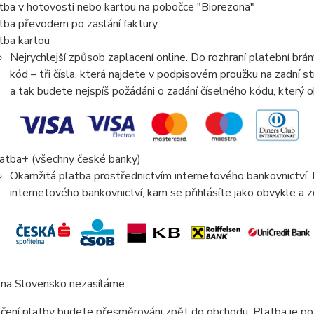
tba v hotovosti nebo kartou na pobočce "Biorezona"
tba převodem po zaslání faktury
tba kartou
Nejrychlejší způsob zaplacení online. Do rozhraní platební br
kód – tři čísla, která najdete v podpisovém proužku na zadní
a tak budete nejspíš požádáni o zadání číselného kódu, který
atba+ (všechny české banky)
Okamžitá platba prostřednictvím internetového bankovnictví
internetového bankovnictví, kam se přihlásíte jako obvykle a z
 na Slovensko nezasíláme.
čení platby budete přesměrováni zpět do obchodu. Platba je p