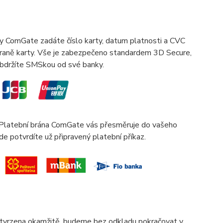
ány ComGate zadáte číslo karty, datum platnosti a CVC
 straně karty. Vše je zabezpečeno standardem 3D Secure,
 obdržíte SMSkou od své banky.
. Platební brána ComGate vás přesměruje do vašeho
de potvrdíte už připravený platební příkaz.
otvrzena okamžitě, budeme bez odkladu pokračovat v