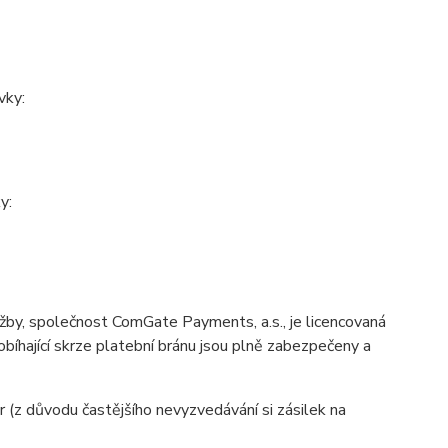
vky:
y:
žby, společnost ComGate Payments, a.s., je licencovaná
bíhající skrze platební bránu jsou plně zabezpečeny a
r (z důvodu častějšího nevyzvedávání si zásilek na