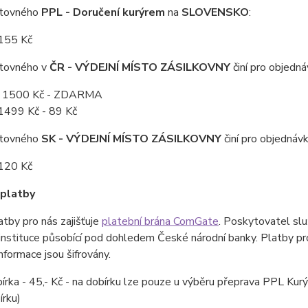
štovného
PPL - Doručení kurýrem
na
SLOVENSKO
:
155 Kč
tovného v
ČR - VÝDEJNÍ MÍSTO ZÁSILKOVNY
činí pro objedná
d 1500 Kč - ZDARMA
1499 Kč - 89 Kč
štovného
SK - VÝDEJNÍ MÍSTO ZÁSILKOVNY
činí pro objednávk
120 Kč
platby
atby pro nás zajišťuje
platební brána ComGate
. Poskytovatel slu
instituce působící pod dohledem České národní banky. Platby pro
nformace jsou šifrovány.
írka - 45,- Kč - na dobírku lze pouze u výběru přeprava PPL Kurý
írku)