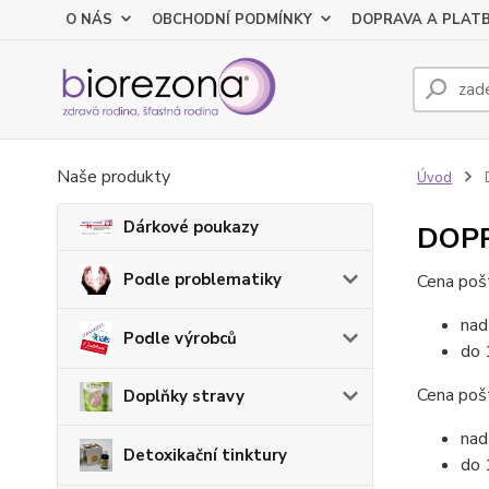
O NÁS
OBCHODNÍ PODMÍNKY
DOPRAVA A PLAT
Naše produkty
Úvod
Dárkové poukazy
DOP
Podle problematiky
Cena po
na
Podle výrobců
do 
Cena poš
Doplňky stravy
na
Detoxikační tinktury
do 