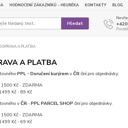
BA
HODNOCENÍ ZÁKAZNÍKŮ - HEURÉKA
KONTAKTY
BLOG
Nevíte
Hledat
+420
Pondělí
DOPRAVA A PLATBA
RAVA A PLATBA
štovného
PPL - Doručení kurýrem
v
ČR
činí pro objednávky:
d 1500 Kč - ZDARMA
1499 Kč - 89 Kč
tovného v
ČR
-
PPL PARCEL SHOP
činí pro objednávky:
d 1500 Kč - ZDARMA
1499 Kč - 69 Kč