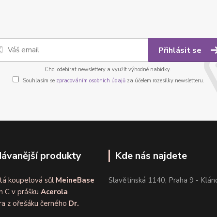
Přihlásit se
Chci odebírat newslettery a využít výhodné nabídky.
Souhlasím se
zpracováním osobních údajů
za účelem rozesílky newsletteru.
ávanější produkty
Kde nás najdete
tá koupelová sůl
MeineBase
Slavětínská 1140, Praha 9 - Klán
n C v prášku
Acerola
ra z ořešáku černého
Dr.