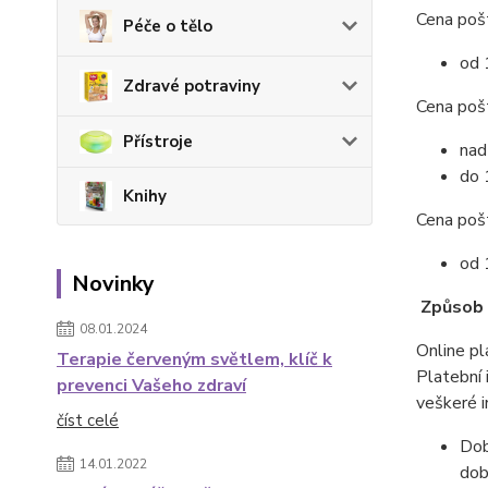
Cena po
Péče o tělo
od 
Zdravé potraviny
Cena poš
Přístroje
na
do 
Knihy
Cena po
od 
Novinky
Způsob 
08.01.2024
Online pl
Terapie červeným světlem, klíč k
Platební 
prevenci Vašeho zdraví
veškeré i
číst celé
Dob
14.01.2022
dob