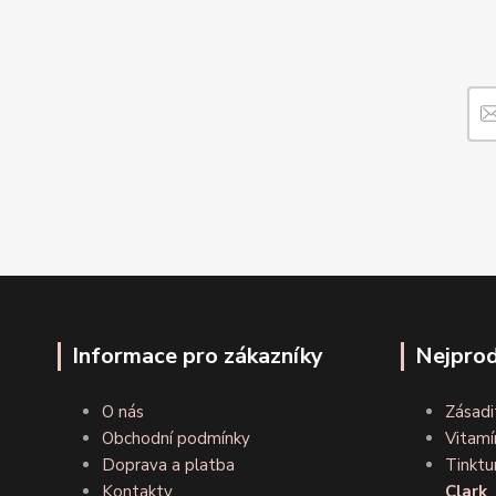
Informace pro zákazníky
Nejprod
O nás
Zásadi
Obchodní podmínky
Vitamí
Doprava a platba
Tinktu
Kontakty
Clark