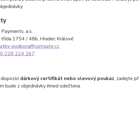
 objednávky.
ty
Payments, a.s.
 třída 1754 / 48b, Hradec Králové
latby-podpora@comgate.cz
0 228 224 267
 dispozici
dárkový certifikát nebo slevový poukaz
, zadejte p
ám bude z objednávky ihned odečtena.