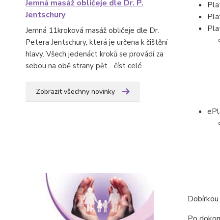
Jemná masáž obličeje dle Dr. P.
Pla
Jentschury
Pla
Pla
Jemná 11kroková masáž obličeje dle Dr.
Petera Jentschury, která je určena k čištění
hlavy. Všech jedenáct kroků se provádí za
sebou na obě strany pět...
číst celé
Zobrazit všechny novinky
ePl
Dobírkou
Po dokon