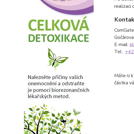
realizaci
Kontak
ComGate 
Gočárova
E-mail:
p
Tel:
+42
Máte-li k
částka v