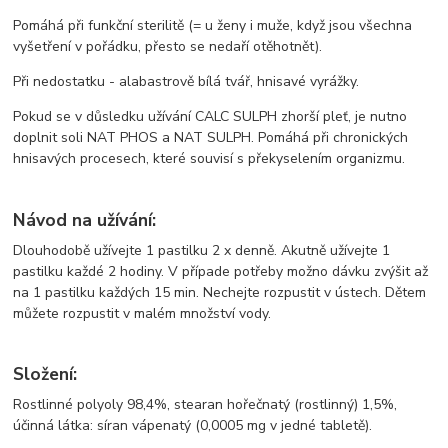
Pomáhá při funkční sterilitě (= u ženy i muže, když jsou všechna
vyšetření v pořádku, přesto se nedaří otěhotnět).
Při nedostatku - alabastrově bílá tvář, hnisavé vyrážky.
Pokud se v důsledku užívání CALC SULPH zhorší pleť, je nutno
doplnit soli NAT PHOS a NAT SULPH. Pomáhá při chronických
hnisavých procesech, které souvisí s překyselením organizmu.
Návod na užívání:
Dlouhodobě užívejte 1 pastilku 2 x denně. Akutně užívejte 1
pastilku každé 2 hodiny. V případe potřeby možno dávku zvýšit až
na 1 pastilku každých 15 min. Nechejte rozpustit v ústech. Dětem
můžete rozpustit v malém množství vody.
Složení:
Rostlinné polyoly 98,4%, stearan hořečnatý (rostlinný) 1,5%,
účinná látka: síran vápenatý (0,0005 mg v jedné tabletě).