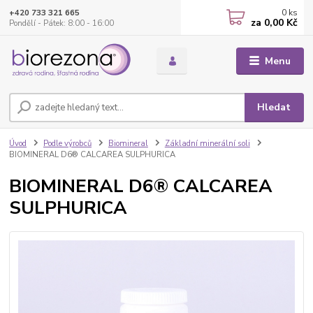
0
ks
+420 733 321 665
za
0,00 Kč
Pondělí - Pátek: 8:00 - 16:00
Menu
Hledat
Úvod
Podle výrobců
Biomineral
Základní minerální soli
BIOMINERAL D6® CALCAREA SULPHURICA
BIOMINERAL D6® CALCAREA
SULPHURICA