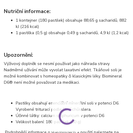
Nutriční informace:
1 kontejner (180 pastilek) obsahuje 88,65 g sacharidů, 882
kJ (216 kcal)
1 pastilka (0,5 g) obsahuje 0,49 g sacharidů, 4,9 kJ (1,2 kcal)
Upozornění:
Výživový doplněk se nesmí používat jako náhrada stravy.
Nadměrné užívání může vyvolat laxativní efekt. Tkáňové soli je
možné kombinovat s homeopatiky či klasickými léky. Biomineral
D6® není možné považovat za medikaci.
Pastilky obsahují esenciální minerální soli v potenci D6.
Vyrobené triturací podle Dr. Schűsslera.
Účinné látky:​ calcium sulphuricum v potenci D6
Velikost balení:​ 180 pastilek (90 g)
Podrobnější informace o vlastnostech a použití naleznete na