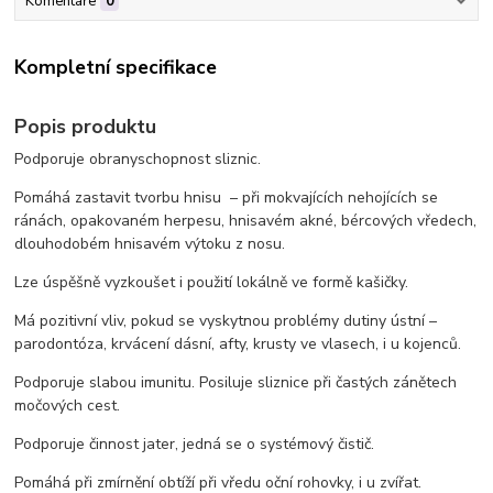
Komentáře
0
Kompletní specifikace
Popis produktu
Podporuje obranyschopnost sliznic.
Pomáhá zastavit tvorbu hnisu – při mokvajících nehojících se
ránách, opakovaném herpesu, hnisavém akné, bércových vředech,
dlouhodobém hnisavém výtoku z nosu.
Lze úspěšně vyzkoušet i použití lokálně ve formě kašičky.
Má pozitivní vliv, pokud se vyskytnou problémy dutiny ústní –
parodontóza, krvácení dásní, afty, krusty ve vlasech, i u kojenců.
Podporuje slabou imunitu. Posiluje sliznice při častých zánětech
močových cest.
Podporuje činnost jater, jedná se o systémový čistič.
Pomáhá při zmírnění obtíží při vředu oční rohovky, i u zvířat.