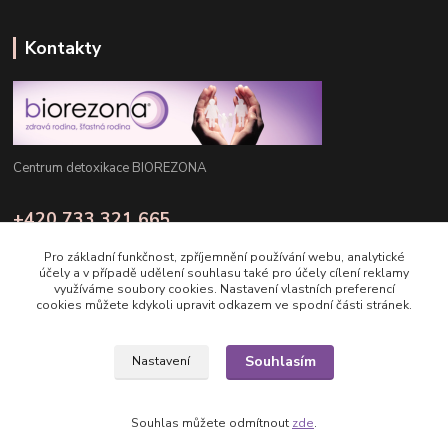
Kontakty
Centrum detoxikace BIOREZONA
+420 733 321 665
Pondělí - Pátek: 8:00 - 16:00
Pro základní funkčnost, zpříjemnění používání webu, analytické
účely a v případě udělení souhlasu také pro účely cílení reklamy
info@biorezona.cz
využíváme soubory cookies. Nastavení vlastních preferencí
cookies můžete kdykoli upravit odkazem ve spodní části stránek.
Souhlasím
Nastavení
Copyright © 2025 Biorezona s.r.o.
Souhlas můžete odmítnout
zde
.
Vytvořeno na
Eshop-rychle.cz