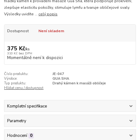
hladký kámen k provádění masáže Gua Sha, která podporuje prokrvení,
zlepšuje elasticitu pokožky, stimuluje lymfu a tvaruje obličejové svaly.
Výsledky uvidíte ...
celý popis
Dostupnost
Není skladem
375 Kč
/
ks
310 Kč
bez DPH
Momentálně není k dispozici
Číslo produktu:
JE-047
Výrobce:
GUA SHA
Typ produktu:
Drahý kámen k masáži obličeje
Hlídat cenu / dostupnost
Kompletní specifikace
Parametry
Hodnocení
0