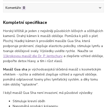
Komentáře
0
Kompletní specifikace
Horský křišťál je jeden z nejsilněji působících léčivých a očišťujících
kamenů. Drahý kámen k masáži obličeje. Pomůcka k péči o pleť.
Plochý, hladký kámen k provádění masáže Gua Sha, která
podporuje prokrvení, zlepšuje elasticitu pokožky, stimuluje lymfu a
tvaruje obličejové svaly. Výsledky uvidíte rychle. Naučte se
11krokovou masáž dle Dr. P. Jentschury
a zlepšete vzhled obličeje,
podpořte detox hlavy, a tím i růst vlasů.
Masáž Gua sha
je východoasijská léčebná masáž s kosmetickým
efektem - rychle a viditelně zlepšuje vzhled a vypnutí obličeje,
pomáhá odplavovat toxiny přes lymfatický systém, a díky tomu
nám obličej "oplaskne".
I když masáž Gua Sha není invazivní, má působivé výsledky:
Stimuluje krevní oběh
Napomáhá produkci kolagenu