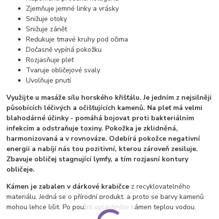
Zjemňuje jemné linky a vrásky
Snižuje otoky
Snižuje zánět
Redukuje tmavé kruhy pod očima
Dočasně vypíná pokožku
Rozjasňuje pleť
Tvaruje obličejové svaly
Uvolňuje pnutí
Využijte u masáže sílu horského křišťálu. Je jedním z nejsilněji
působících léčivých a očišťujících kamenů. Na pleť má velmi
blahodárné účinky - pomáhá bojovat proti bakteriálním
infekcím a odstraňuje toxiny. Pokožka je zklidněná,
harmonizovaná a v rovnováze. Odebírá pokožce
negativní
energii a nabíjí nás tou pozitivní, kterou zároveň zesiluje.
Zbavuje obličej stagnující lymfy, a tím rozjasní kontury
obličeje.
Kámen je zabalen v dárkové krabičce
z recyklovatelného
materiálu. Jedná se o přírodní produkt, a proto se barvy kamenů
mohou lehce lišit. Po použití opláchněte kámen teplou vodou.