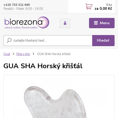
0
ks
+420 733 321 665
za
0,00 Kč
Pondělí - Pátek: 8:00 - 16:00
Menu
Hledat
Úvod
Péče o tělo
GUA SHA Horský křišťál
GUA SHA Horský křišťál