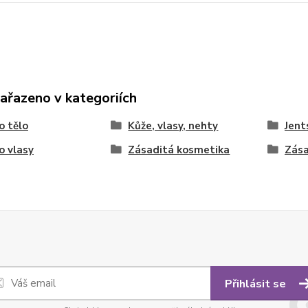
zařazeno v kategoriích
o tělo
Kůže, vlasy, nehty
Jent
o vlasy
Zásaditá kosmetika
Zása
Přihlásit se