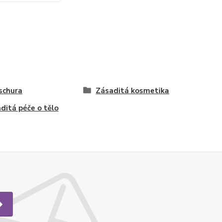
schura
Zásaditá kosmetika
ditá péče o tělo