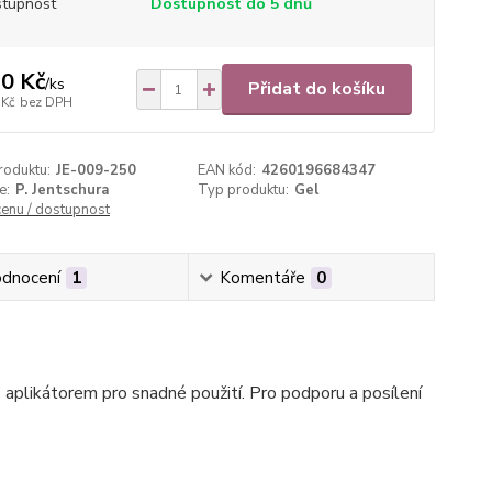
tupnost
Dostupnost do 5 dnů
0 Kč
/
ks
Přidat do košíku
 Kč
bez DPH
roduktu:
JE-009-250
EAN kód:
4260196684347
e:
P. Jentschura
Typ produktu:
Gel
cenu / dostupnost
dnocení
1
Komentáře
0
 aplikátorem pro snadné použití. Pro podporu a posílení