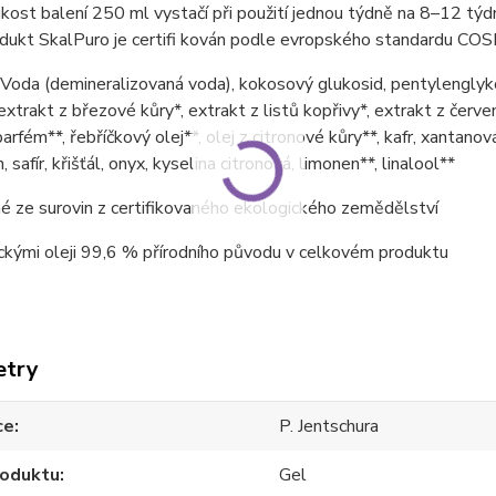
ikost balení 250 ml vystačí při použití jednou týdně na 8–12 týd
dukt SkalPuro je certifi kován podle evropského standardu COS
Voda (demineralizovaná voda), kokosový glukosid, pentylenglykol, 
 extrakt z březové kůry*, extrakt z listů kopřivy*, extrakt z červ
parfém**, řebříčkový olej**, olej z citronové kůry**, kafr, xantano
 safír, křišťál, onyx, kyselina citronová, limonen**, linalool**
é ze surovin z certifikovaného ekologického zemědělství
ickými oleji 99,6 % přírodního původu v celkovém produktu
etry
ce
P. Jentschura
roduktu
Gel