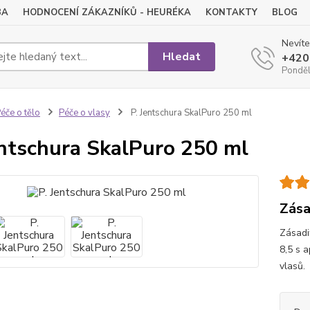
BA
HODNOCENÍ ZÁKAZNÍKŮ - HEURÉKA
KONTAKTY
BLOG
Nevíte
Hledat
+420
Pondělí
éče o tělo
Péče o vlasy
P. Jentschura SkalPuro 250 ml
entschura SkalPuro 250 ml
Zása
Zásadi
8,5 s 
vlasů