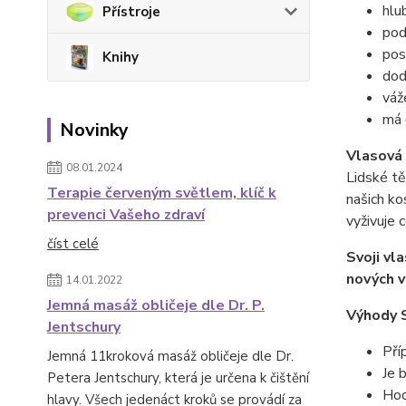
hlu
Přístroje
pod
pos
Knihy
dod
váž
má 
Novinky
Vlasová 
08.01.2024
Lidské tě
Terapie červeným světlem, klíč k
našich ko
prevenci Vašeho zdraví
vyživuje 
číst celé
Svoji vl
nových v
14.01.2022
Jemná masáž obličeje dle Dr. P.
Výhody 
Jentschury
Pří
Jemná 11kroková masáž obličeje dle Dr.
Je 
Petera Jentschury, která je určena k čištění
Hod
hlavy. Všech jedenáct kroků se provádí za