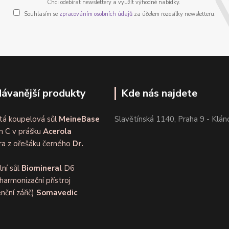
Chci odebírat newslettery a využít výhodné nabídky.
Souhlasím se
zpracováním osobních údajů
za účelem rozesílky newsletteru.
ávanější produkty
Kde nás najdete
tá koupelová sůl
MeineBase
Slavětínská 1140, Praha 9 - Klán
n C v prášku
Acerola
ra z ořešáku černého
Dr.
lní sůl
Biomineral
D6
harmonizační přístroj
nční zářič)
Somavedic