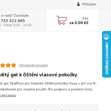
Přihlášení
 si rady? Zavolejte.
0
ks
 733 321 665
za
0,00 Kč
 - Pátek: 8:00 - 16:00
Ohodnotit produkt
ditý gel k čištění vlasové pokožky
tý gel SkalPuro pro hluboké čištění pokožky hlavy s pH cca 8–
aplikátorem pro snadné použití. Pro podporu a posílení růstu
.
celý popis