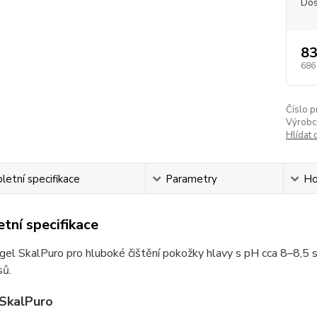
Dos
83
686
Číslo p
Výrobc
Hlídat 
etní specifikace
Parametry
Ho
tní specifikace
gel SkalPuro pro hluboké čištění pokožky hlavy s pH cca 8–8,5 s
sů.
SkalPuro