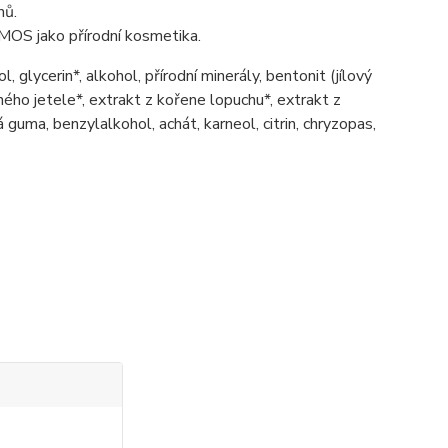
nů.
MOS jako přírodní kosmetika.
glycerin*, alkohol, přírodní minerály, bentonit (jílový
eného jetele*, extrakt z kořene lopuchu*, extrakt z
vá guma, benzylalkohol, achát, karneol, citrin, chryzopas,