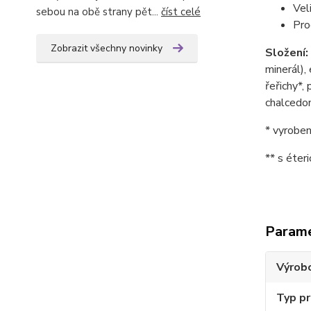
Vel
sebou na obě strany pět...
číst celé
Pro
Zobrazit všechny novinky
Složení:
minerál),
řeřichy*, 
chalcedon,
* vyroben
** s éter
Param
Výrob
Typ p