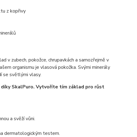
tu z kopřivy
minerálů
klad v zubech, pokožce, chrupavkách a samozřejmě v
našem organismu je vlasová pokožka. Svými minerály
í se světlými vlasy.
díky SkalPuro. Vytvoříte tím základ pro růst
nou a svěží vůni.
ena dermatologickým testem.