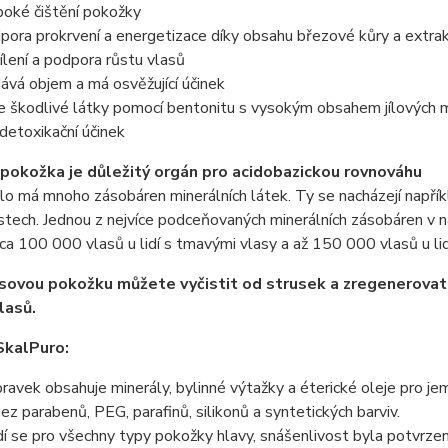
boké čištění pokožky
pora prokrvení a energetizace díky obsahu březové kůry a extrak
ílení a podpora růstu vlasů
ává objem a má osvěžující účinek
e škodlivé látky pomocí bentonitu s vysokým obsahem jílových 
detoxikační účinek
pokožka je důležitý orgán pro acidobazickou rovnováhu
lo má mnoho zásobáren minerálních látek. Ty se nacházejí napří
stech. Jednou z nejvíce podceňovaných minerálních zásobáren v 
cca 100 000 vlasů u lidí s tmavými vlasy a až 150 000 vlasů u lid
asovou pokožku můžete vyčistit od strusek a zregenerovat 
lasů.
SkalPuro:
pravek obsahuje minerály, bylinné výtažky a éterické oleje pro jem
bez parabenů, PEG, parafinů, silikonů a syntetických barviv.
í se pro všechny typy pokožky hlavy, snášenlivost byla potvrz