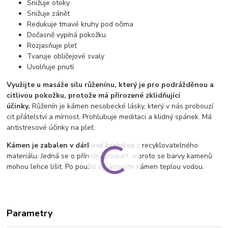
Snižuje otoky
Snižuje zánět
Redukuje tmavé kruhy pod očima
Dočasně vypíná pokožku
Rozjasňuje pleť
Tvaruje obličejové svaly
Uvolňuje pnutí
Využijte u masáže sílu růženínu, který je pro podrážděnou a
citlivou pokožku, protože má přirozené zklidňující
účinky.
Růženín je kámen nesobecké lásky, který v nás probouzí
cit přátelství a mírnost. Prohlubuje meditaci a klidný spánek. Má
antistresové účinky na pleť.
Kámen je zabalen v dárkové krabičce
z recyklovatelného
materiálu. Jedná se o přírodní produkt, a proto se barvy kamenů
mohou lehce lišit. Po použití opláchněte kámen teplou vodou.
Parametry