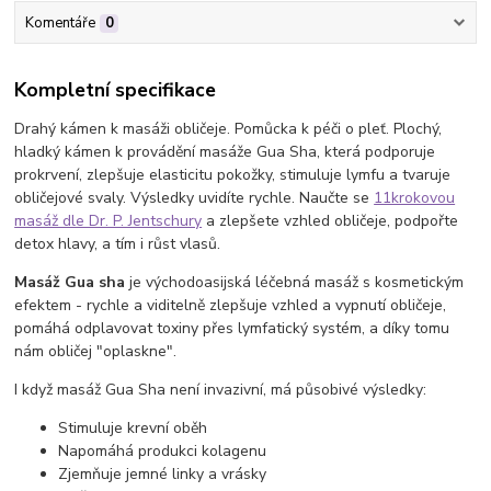
Komentáře
0
Kompletní specifikace
Drahý kámen k masáži obličeje. Pomůcka k péči o pleť. Plochý,
hladký kámen k provádění masáže Gua Sha, která podporuje
prokrvení, zlepšuje elasticitu pokožky, stimuluje lymfu a tvaruje
obličejové svaly. Výsledky uvidíte rychle. Naučte se
11krokovou
masáž dle Dr. P. Jentschury
a zlepšete vzhled obličeje, podpořte
detox hlavy, a tím i růst vlasů.
Masáž Gua sha
je východoasijská léčebná masáž s kosmetickým
efektem - rychle a viditelně zlepšuje vzhled a vypnutí obličeje,
pomáhá odplavovat toxiny přes lymfatický systém, a díky tomu
nám obličej "oplaskne".
I když masáž Gua Sha není invazivní, má působivé výsledky:
Stimuluje krevní oběh
Napomáhá produkci kolagenu
Zjemňuje jemné linky a vrásky