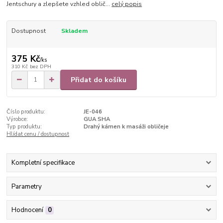
Jentschury a zlepšete vzhled oblič...
celý popis
Dostupnost
Skladem
375 Kč
/
ks
310 Kč
bez DPH
Přidat do košíku
Číslo produktu:
JE-046
Výrobce:
GUA SHA
Typ produktu:
Drahý kámen k masáži obličeje
Hlídat cenu / dostupnost
Kompletní specifikace
Parametry
Hodnocení
0