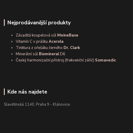
Nejprodávanější produkty
Zásaditá koupelová sůl
MeineBase
Vitamín C v prášku
Acerola
Tinktura z ořešáku černého
Dr. Clark
Minerální sůl
Biomineral
D6
Český harmonizační přístroj (frekvenční zářič)
Somavedic
Kde nás najdete
Slavětínská 1140, Praha 9 - Klánovice