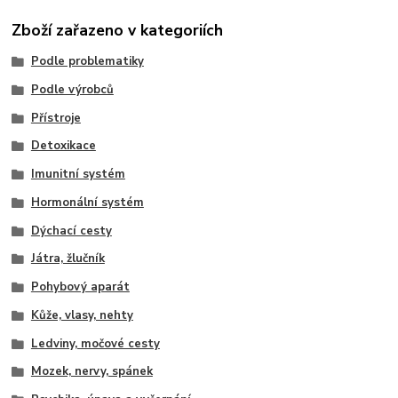
Zboží zařazeno v kategoriích
Podle problematiky
Podle výrobců
Přístroje
Detoxikace
Imunitní systém
Hormonální systém
Dýchací cesty
Játra, žlučník
Pohybový aparát
Kůže, vlasy, nehty
Ledviny, močové cesty
Mozek, nervy, spánek