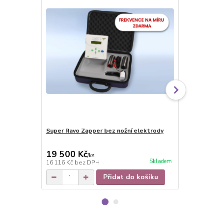
Super Ravo Zapper bez nožní elektrody
Super Ravo 
19 500 Kč
21 450 
/
ks
Skladem
16 116 Kč
bez DPH
17 727 Kč
be
Přidat do košíku