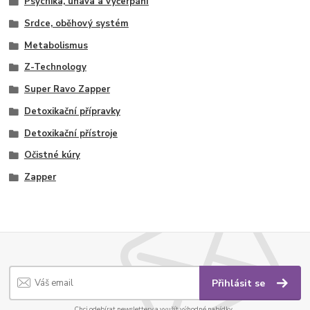
Psychika, únava a vyčerpání
Srdce, oběhový systém
Metabolismus
Z-Technology
Super Ravo Zapper
Detoxikační přípravky
Detoxikační přístroje
Očistné kúry
Zapper
Přihlásit se
Chci odebírat newslettery a využít výhodné nabídky.