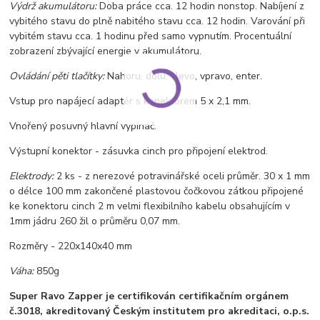
Výdrž akumulátoru:
Doba práce cca. 12 hodin nonstop. Nabíjení z
vybitého stavu do plně nabitého stavu cca. 12 hodin. Varování při
vybitém stavu cca. 1 hodinu před samo vypnutím. Procentuální
zobrazení zbývající energie v akumulátoru.
Ovládání pěti tlačítky:
Nahoru, dolu, vlevo, vpravo, enter.
Vstup pro napájecí adaptér s konektorem 5 x 2,1 mm.
Vnořený posuvný hlavní vypínač.
Výstupní konektor - zásuvka cinch pro připojení elektrod.
Elektrody:
2 ks - z nerezové potravinářské oceli průměr. 30 x 1 mm
o délce 100 mm zakončené plastovou čočkovou zátkou připojené
ke konektoru cinch 2 m velmi flexibilního kabelu obsahujícím v
1mm jádru 260 žil o průměru 0,07 mm.
Rozměry - 220x140x40 mm
Váha:
850g
Super Ravo Zapper je certifikován certifikačním orgánem
č.3018, akreditovaný Českým institutem pro akreditaci, o.p.s.