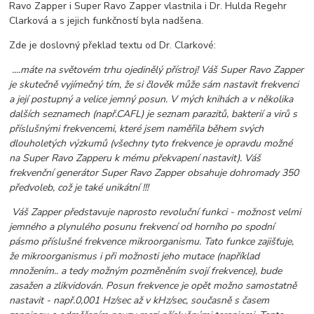
Ravo Zapper i Super Ravo Zapper vlastnila i Dr. Hulda Regehr
Clarková a s jejich funkčností byla nadšena.
Zde je doslovný překlad textu od Dr. Clarkové:
....máte na světovém trhu ojedinělý přístroj! Váš Super Ravo Zapper
je skutečně vyjímečný tím, že si člověk může sám nastavit frekvenci
a její postupný a velice jemný posun. V mých knihách a v několika
dalších seznamech (např.CAFL) je seznam parazitů, bakterií a virů s
příslušnými frekvencemi, které jsem naměřila během svých
dlouholetých výzkumů (všechny tyto frekvence je opravdu možné
na Super Ravo Zapperu k mému překvapení nastavit). Váš
frekvenční generátor Super Ravo Zapper obsahuje dohromady 350
předvoleb, což je také unikátní !!!
Váš Zapper představuje naprosto revoluční funkci - možnost velmi
jemného a plynulého posunu frekvencí od horního po spodní
pásmo příslušné frekvence mikroorganismu. Tato funkce zajišťuje,
že mikroorganismus i při možnosti jeho mutace (například
množením.. a tedy možným pozměněním svojí frekvence), bude
zasažen a zlikvidován. Posun frekvence je opět možno samostatně
nastavit - např.0,001 Hz/sec až v kHz/sec, současně s časem