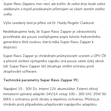
Super Ravo Zapperu moc neví, ale tuším, že velice brzy bude velice
oblíbeným a hojně prodávaným přístrojem ve všech zemích celého
světa.
Výše uvedený text je přímo od Dr. Huldy Regehr Clarkové.
Nedeklarujeme tedy, že Super Ravo Zapper je zdravotnický
prostředek ale pouze zveřejňujeme popis tohoto frekvenčního
generátoru třetí osobou, která měla Super Ravo Zapper k
dispozici.
Super Ravo Zapper je chráněným průmyslovým vzorem u ÚPV ČR
a přesné složení výstupního signálu zná pouze velmi úzký okruh
lidí. Super Ravo Zapper též obsahuje vnitřní ochranu proti
zkopírování software.
Technické parametry Super Ravo Zapper PC:
Napájení:
15 - 30V Dc. Interní 12V akumulátor. Externí síťový
miniaturní spínaný adaptér 24V/1A vstup 100 – 265 VAC 25W 50-
60Hz s ochranou proti zkratu a tepelnou ochranou. Přístroj je
chráněn proti případnému přepólování napájecího adaptéru.