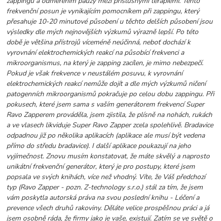
zappingu a odměřením pauzy mezi příslušnými terapiemi. Tento
frekvenční posun je vynikajícím pomocníkem při zappingu, který
přesahuje 10-20 minutové působení u těchto delších působení jsou
výsledky dle mých nejnovějších výzkumů výrazně lepší. Po této
době je většina přístrojů víceméně neúčinná, neboť dochází k
vyrovnání elektrochemických reakcí na působící frekvenci a
mikroorganismus, na který je zapping zacílen, je mimo nebezpečí.
Pokud je však frekvence v neustálém posuvu, k vyrovnání
elektrochemických reakcí nemůže dojít a dle mých výzkumů ničení
patogenních mikroorganismů pokračuje po celou dobu zappingu. Při
pokusech, které jsem sama s vaším generátorem frekvencí Super
Ravo Zapperem prováděla, jsem zjistila, že plísně na nohách, rukách
a ve vlasech likviduje Super Ravo Zapper zcela spolehlivě. Bradavice
odpadnou již po několika aplikacích (aplikace ale musí být vedena
přímo do středu bradavice). I další aplikace poukazují na jeho
vyjímečnost. Znovu musím konstatovat, že máte skvělý a naprosto
unikátní frekvenční generátor, který je pro postupy, které jsem
popsala ve svých knihách, více než vhodný. Víte, že Váš předchozí
typ (Ravo Zapper - pozn. Z-technology s.r.o.) stál za tím, že jsem
vám poskytla autorská práva na svou poslední knihu - Léčení a
prevence všech druhů rakoviny. Děláte velice prospěšnou práci a já
jsem osobně ráda, že firmy jako je vaše, existují. Zatím se ve světě o