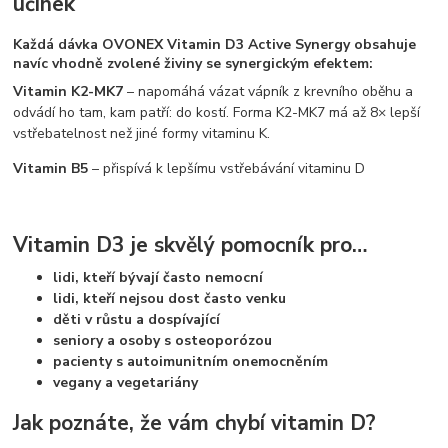
účinek
Každá dávka OVONEX Vitamin D3 Active Synergy obsahuje
navíc vhodně zvolené živiny se synergickým efektem:
Vitamin K2-MK7
– napomáhá vázat vápník z krevního oběhu a
odvádí ho tam, kam patří: do kostí. Forma K2-MK7 má až 8× lepší
vstřebatelnost než jiné formy vitaminu K.
Vitamin B5
– přispívá k lepšímu vstřebávání vitaminu D
Vitamin D3 je skvělý pomocník pro…
lidi, kteří bývají často nemocní
lidi, kteří nejsou dost často venku
děti v růstu a dospívající
seniory a osoby s osteoporózou
pacienty s autoimunitním onemocněním
vegany a vegetariány
Jak poznáte, že vám chybí vitamin D?