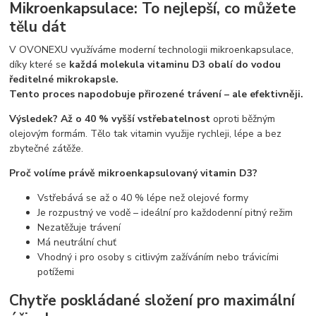
Mikroenkapsulace: To nejlepší, co můžete
tělu dát
V OVONEXU využíváme moderní technologii mikroenkapsulace,
díky které se
každá molekula vitaminu D3 obalí do vodou
ředitelné mikrokapsle.
Tento proces napodobuje přirozené trávení – ale efektivněji.
Výsledek? Až o 40 % vyšší vstřebatelnost
oproti běžným
olejovým formám. Tělo tak vitamin využije rychleji, lépe a bez
zbytečné zátěže.
Proč volíme právě mikroenkapsulovaný vitamin D3?
Vstřebává se až o 40 % lépe než olejové formy
Je rozpustný ve vodě – ideální pro každodenní pitný režim
Nezatěžuje trávení
Má neutrální chuť
Vhodný i pro osoby s citlivým zažíváním nebo trávicími
potížemi
Chytře poskládané složení pro maximální