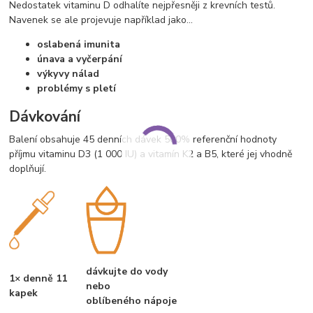
Nedostatek vitaminu D odhalíte nejpřesněji z krevních testů.
Navenek se ale projevuje například jako…
oslabená imunita
únava a vyčerpání
výkyvy nálad
problémy s pletí
Dávkování
Balení obsahuje 45 denních dávek 500% referenční hodnoty
příjmu vitaminu D3 (1 000 IU) a vitamín K2 a B5, které jej vhodně
doplňují.
dávkujte do vody
1× denně 11
nebo
kapek
oblíbeného nápoje