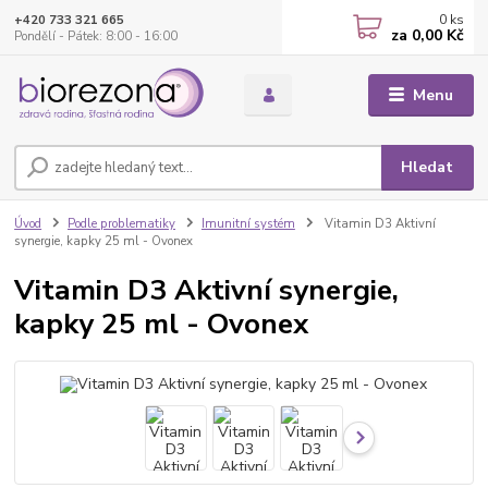
0
ks
+420 733 321 665
za
0,00 Kč
Pondělí - Pátek: 8:00 - 16:00
Menu
Hledat
Úvod
Podle problematiky
Imunitní systém
Vitamin D3 Aktivní
synergie, kapky 25 ml - Ovonex
Vitamin D3 Aktivní synergie,
kapky 25 ml - Ovonex