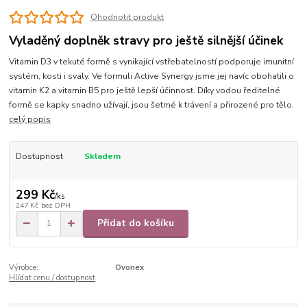
Ohodnotit produkt
Vyladěný doplněk stravy pro ještě silnější účinek
Vitamin D3 v tekuté formě s vynikající vstřebatelností podporuje imunitní
systém, kosti i svaly. Ve formuli Active Synergy jsme jej navíc obohatili o
vitamin K2 a vitamin B5 pro ještě lepší účinnost. Díky vodou ředitelné
formě se kapky snadno užívají, jsou šetrné k trávení a přirozené pro tělo.
celý popis
Dostupnost
Skladem
299 Kč
/
ks
247 Kč
bez DPH
Přidat do košíku
Výrobce:
Ovonex
Hlídat cenu / dostupnost