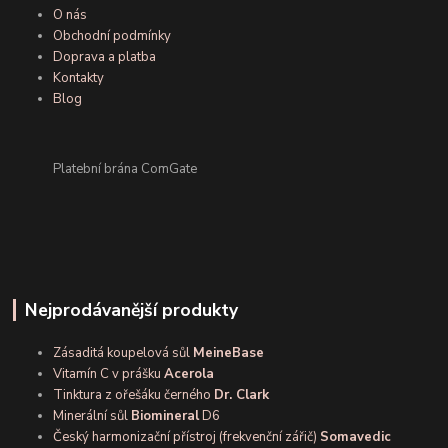
O nás
Obchodní podmínky
Doprava a platba
Kontakty
Blog
Platební brána ComGate
Nejprodávanější produkty
Zásaditá koupelová sůl
MeineBase
Vitamín C v prášku
Acerola
Tinktura z ořešáku černého
Dr. Clark
Minerální sůl
Biomineral
D6
Český harmonizační přístroj (frekvenční zářič)
Somavedic