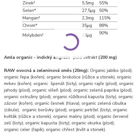
Zinek²
5,5mg
55%
Selen*
27,5μg
50%
Mangan²
2,3mg
115%
Chrom*
35μg
88%
90%
Molybden²
45μg
Amla organic - indický angrešt -
plod extrakt
(200 mg)
RAW ovocná a zeleninová směs (20mg):
Organic jablko (plod),
organic řepa (kořen), organic brokolice (růžice a stonek), organic
mrkev (kořen), organic špenát (listy), organic rajče (plod), organic
jahody (plod), organic višeň (plod), organic zelená paprika (plod),
organic ostružiny (plod), organic růžičková kapusta (listy), organic
zázvor (kořen), organic česnek (hlava), organic zelená cibulka
(cibule), organic borůvky (plod), organic petržel (listy), organic
květák (růžice a stonek), organic maliny (plod), organic červené
zelí (listy), organic kapusta (listy), organic okurka (plod),
organic celer (řapík), organic chřest (květ a stonek).