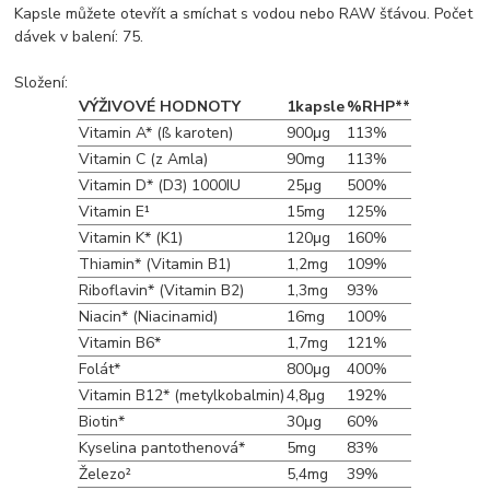
Kapsle můžete otevřít a smíchat s vodou nebo RAW šťávou. Počet
dávek v balení: 75.
Složení:
VÝŽIVOVÉ HODNOTY
1kapsle
%RHP**
Vitamin A* (ß karoten)
900μg
113%
Vitamin C (z Amla)
90mg
113%
Vitamin D* (D3) 1000IU
25μg
500%
Vitamin E¹
15mg
125%
Vitamin K* (K1)
120μg
160%
Thiamin* (Vitamin B1)
1,2mg
109%
Riboflavin* (Vitamin B2)
1,3mg
93%
Niacin* (Niacinamid)
16mg
100%
Vitamin B6*
1,7mg
121%
Folát*
800μg
400%
Vitamin B12* (metylkobalmin)
4,8μg
192%
Biotin*
30μg
60%
Kyselina pantothenová*
5mg
83%
Železo²
5,4mg
39%