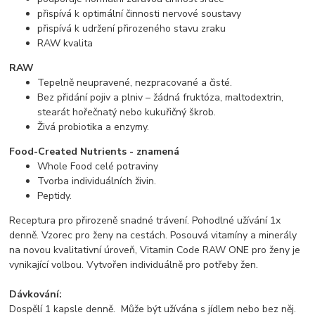
přispívá k optimální činnosti nervové soustavy
přispívá k udržení přirozeného stavu zraku
RAW kvalita
RAW
Tepelně neupravené, nezpracované a čisté.
Bez přidání pojiv a plniv – žádná fruktóza, maltodextrin,
stearát hořečnatý nebo kukuřičný škrob.
Živá probiotika a enzymy.
Food-Created Nutrients - znamená
Whole Food celé potraviny
Tvorba individuálních živin.
Peptidy.
Receptura pro přirozeně snadné trávení. Pohodlné užívání 1x
denně. Vzorec pro ženy na cestách. Posouvá vitamíny a minerály
na novou kvalitativní úroveň, Vitamin Code RAW ONE pro ženy je
vynikající volbou. Vytvořen individuálně pro potřeby žen.
Dávkování:
Dospělí 1 kapsle denně. Může být užívána s jídlem nebo bez něj.