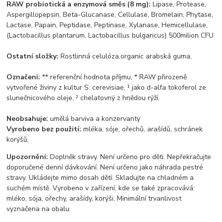
RAW probiotická a enzymová směs (8 mg):
Lipase, Protease,
Aspergillopepsin, Beta-Glucanase, Cellulase, Bromelain, Phytase,
Lactase, Papain, Peptidase, Peptinase, Xylanase, Hemicellulase,
(Lactobacillus plantarum, Lactobacillus bulgaricus) 500milion CFU
Ostatní složky:
Rostlinná celulóza,organic arabská guma,
Označení:
** referenční hodnota příjmu, * RAW přirozeně
vytvořené živiny z kultur S. cerevisiae, ¹ jako d-alfa tokoferol ze
slunečnicového oleje, ² chelatovný z hnědou rýží,
Neobsahuje:
umělá barviva a konzervanty
Vyrobeno bez použití:
mléka, sóje, ořechů, arašídů, schránek
korýšů,
Upozornění:
Doplněk stravy. Není určeno pro děti. Nepřekračujte
doporučené denní dávkování. Není určeno jako náhrada pestré
stravy. Ukládejte mimo dosah dětí. Skladujte na chladném a
suchém místě. Vyrobeno v zařízení, kde se také zpracovává:
mléko, sója, ořechy, arašídy, korýši. Minimální trvanlivost
vyznačena na obalu.