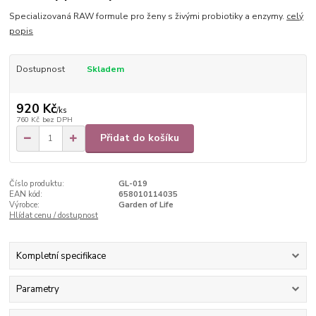
Specializovaná RAW formule pro ženy s živými probiotiky a enzymy.
celý
popis
Dostupnost
Skladem
920 Kč
/
ks
760 Kč
bez DPH
Přidat do košíku
Číslo produktu:
GL-019
EAN kód:
658010114035
Výrobce:
Garden of Life
Hlídat cenu / dostupnost
Kompletní specifikace
Parametry