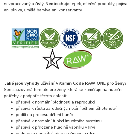
nezpracovaný a čistý.
Neobsahuje
lepek, mléčné produkty, pojiva
ani plniva, umělá barviva ani konzervanty.
Jaké jsou výhody užívání Vitamin Code RAW ONE pro ženy?
Specializovaná formule pro ženy, která se zaměřuje na nutriční
potřeby k podpoře těchto oblastí:
přispívá k normální plodnosti a reprodukci
přispívá k růstu zárodečných tkání během těhotenství
podílí na procesu dělení buněk
přispívá k normální funkci imunitního systému
přispívá k přirozené hladině vápníku v krvi
podporuje normální zdravou činnost srdce