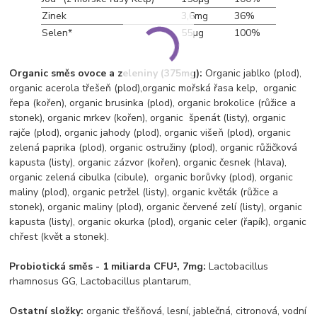
Zinek
3,6mg
36%
Selen*
55μg
100%
Organic směs ovoce a zeleniny (375mg):
Organic jablko (plod),
organic acerola třešeň (plod),organic mořská řasa kelp, organic
řepa (kořen), organic brusinka (plod), organic brokolice (růžice a
stonek), organic mrkev (kořen), organic špenát (listy), organic
rajče (plod), organic jahody (plod), organic višeň (plod), organic
zelená paprika (plod), organic ostružiny (plod), organic růžičková
kapusta (listy), organic zázvor (kořen), organic česnek (hlava),
organic zelená cibulka (cibule), organic borůvky (plod), organic
maliny (plod), organic petržel (listy), organic květák (růžice a
stonek), organic maliny (plod), organic červené zelí (listy), organic
kapusta (listy), organic okurka (plod), organic celer (řapík), organic
chřest (květ a stonek).
Probiotická směs - 1 miliarda CFU¹, 7mg:
Lactobacillus
rhamnosus GG, Lactobacillus plantarum,
Ostatní složky:
organic třešňová, lesní, jablečná, citronová, vodní