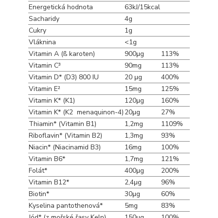
Energetická hodnota
63kJ/15kcal
Sacharidy
4g
Cukry
1g
Vláknina
<1g
Vitamin A (ß karoten)
900μg
113%
Vitamin C³
90mg
113%
Vitamin D* (D3) 800 IU
20 μg
400%
Vitamin E²
15mg
125%
Vitamin K* (K1)
120μg
160%
Vitamin K* (K2 menaquinon-4)
20μg
27%
Thiamin* (Vitamin B1)
1,2mg
1109%
Riboflavin* (Vitamin B2)
1,3mg
93%
Niacin* (Niacinamid B3)
16mg
100%
Vitamin B6*
1,7mg
121%
Folát*
400μg
200%
Vitamin B12*
2,4μg
96%
Biotin*
30μg
60%
Kyselina pantothenová*
5mg
83%
Jód* (z mořské řasy Kelp)
150μg
100%