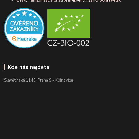
Český harmonizační přístroj (frekvenční zářič)
Somavedic
Kde nás najdete
Slavětínská 1140, Praha 9 - Klánovice