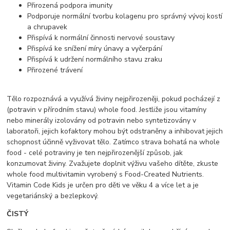
Přirozená podpora imunity
Podporuje normální tvorbu kolagenu pro správný vývoj kostí
a chrupavek
Přispívá k normální činnosti nervové soustavy
Přispívá ke snížení míry únavy a vyčerpání
Přispívá k udržení normálního stavu zraku
Přirozené trávení
Tělo rozpoznává a využívá živiny nejpřirozeněji, pokud pocházejí z
(potravin v přírodním stavu) whole food. Jestliže jsou vitamíny
nebo minerály izolovány od potravin nebo syntetizovány v
laboratoři, jejich kofaktory mohou být odstraněny a inhibovat jejich
schopnost účinně vyživovat tělo. Zatímco strava bohatá na whole
food - celé potraviny je ten nejpřirozenější způsob, jak
konzumovat živiny. Zvažujete doplnit výživu vašeho dítěte, zkuste
whole food multivitamin vyrobený s Food-Created Nutrients.
Vitamin Code Kids je určen pro děti ve věku 4 a více let a je
vegetariánský a bezlepkový.
ČISTÝ