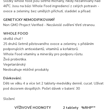
Složky whole food jsou šetrně míchány, nikdy nezahřívány nad
46⁰C. Jsou na bázi Whole Food ingrediencí z celých potravin -
ovoce a zeleniny, bez umělých příchutí, sladidel a přísad.
GENETICKY NEMODIFIKOVANÝ
Non GMO Project Verified - Nezávislé ověření třetí stranou.
WHOLE FOOD
skvělá chuť !
25 druhů šetrně pěstovaného ovoce a zeleniny, s přidáním
podporujících antioxidantů, vitamínů a kofaktorů.
Whole Food vitamíny a minerály pro podporu růstu.
Živá probiotika.
Vegetariánský
Neobsahuje mléčné produkty.
Dávkování:
Děti ve věku 4 a více let 2 tablety-medvídky denně, cucat. Užívat
pod dozorem dospělých. Počet dávek v balení: 30
Složení:
VÝŽIVOVÉ HODNOTY
2 tablety
%RHP**