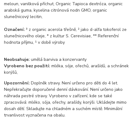
meloun, vanilková příchut, Organic Tapioca dextróza, organic
arabská guma, kyselina citrónová nodn GMO, organic
slunečnicový lecitin,
Označení:
³ z organic acerola třešně, ² jako d-alfa tokoferol ze
slunečnicového oleje, * z kultur S. Cerevisiae, ** Referenční
hodnota příjmu, ¹ v době výroby
Neobsahuje:
umělá barviva a konzervanty
Vyrobeno bez použití:
mléka, sóje, ořechů, arašídů, a schránek
korýšů,
Upozornění:
Doplněk stravy. Není určeno pro děti do 4 let.
Nepřekračujte doporučené denní dávkování. Není určeno jako
náhrada pestré stravy. Vyrobeno v zařízení, kde se také
zpracovává: mléko, sója, ořechy, arašídy, korýši. Ukládejte mimo
dosah dětí. Skladujte na chladném a suchém místě. Minimální
trvanlivost vyznačena na obalu.