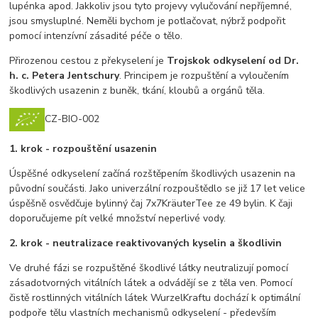
lupénka apod. Jakkoliv jsou tyto projevy vylučování nepříjemné,
jsou smysluplné. Neměli bychom je potlačovat, nýbrž podpořit
pomocí intenzívní zásadité péče o tělo.
Přirozenou cestou z překyselení je
Trojskok odkyselení od Dr.
h. c. Petera Jentschury
. Principem je rozpuštění a vyloučením
škodlivých usazenin z buněk, tkání, kloubů a orgánů těla.
CZ-BIO-002
1. krok - rozpouštění usazenin
Úspěšné odkyselení začíná rozštěpením škodlivých usazenin na
původní součásti. Jako univerzální rozpouštědlo se již 17 let velice
úspěšně osvědčuje bylinný čaj 7x7KräuterTee ze 49 bylin. K čaji
doporučujeme pít velké množství neperlivé vody.
2. krok - neutralizace reaktivovaných kyselin a škodlivin
Ve druhé fázi se rozpuštěné škodlivé látky neutralizují pomocí
zásadotvorných vitálních látek a odvádějí se z těla ven. Pomocí
čistě rostlinných vitálních látek WurzelKraftu dochází k optimální
podpoře tělu vlastních mechanismů odkyselení - především