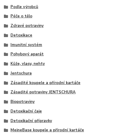
Podle výrobců
Péče o tělo
Zdravé potraviny
Detoxikace
Imunitní systém
Pohybový aparát
Kůže, vlasy, nehty
Jentschura
Zásadité koupele a přírodní kartáče
Zásadité potraviny JENTSCHURA
Biopotraviny
Detoxikační čaje
Detoxikační přípravky
MeineBase koupele a přírodní kartáče