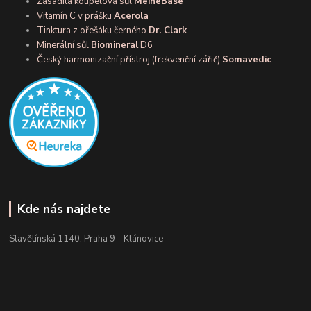
Zásaditá koupelová sůl
MeineBase
Vitamín C v prášku
Acerola
Tinktura z ořešáku černého
Dr. Clark
Minerální sůl
Biomineral
D6
Český harmonizační přístroj (frekvenční zářič)
Somavedic
Kde nás najdete
Slavětínská 1140, Praha 9 - Klánovice