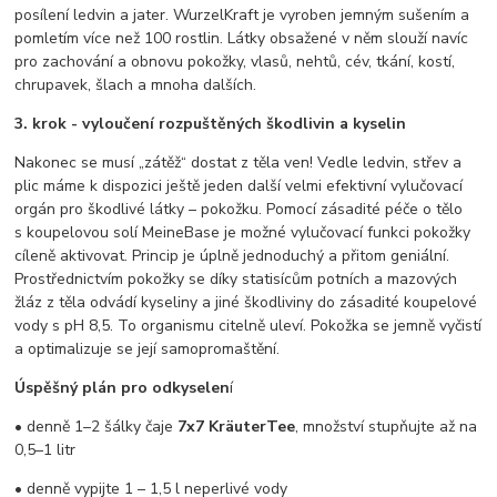
posílení ledvin a jater. WurzelKraft je vyroben jemným sušením a
pomletím více než 100 rostlin. Látky obsažené v něm slouží navíc
pro zachování a obnovu pokožky, vlasů, nehtů, cév, tkání, kostí,
chrupavek, šlach a mnoha dalších.
3. krok - vyloučení rozpuštěných škodlivin a kyselin
Nakonec se musí „zátěž“ dostat z těla ven! Vedle ledvin, střev a
plic máme k dispozici ještě jeden další velmi efektivní vylučovací
orgán pro škodlivé látky – pokožku. Pomocí zásadité péče o tělo
s koupelovou solí MeineBase je možné vylučovací funkci pokožky
cíleně aktivovat. Princip je úplně jednoduchý a přitom geniální.
Prostřednictvím pokožky se díky statisícům potních a mazových
žláz z těla odvádí kyseliny a jiné škodliviny do zásadité koupelové
vody s pH 8,5. To organismu citelně uleví. Pokožka se jemně vyčistí
a optimalizuje se její samopromaštění.
Úspěšný plán pro odkyselen
í
• denně 1–2 šálky čaje
7x7 KräuterTee
, množství stupňujte až na
0,5–1 litr
• denně vypijte 1 – 1,5 l neperlivé vody