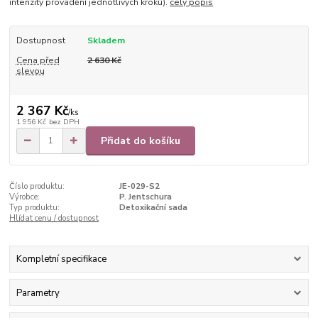
intenzity provádění jednotlivých kroků).
celý popis
Dostupnost
Skladem
Cena před
2 630 Kč
slevou
2 367 Kč
/
ks
1 956 Kč
bez DPH
Přidat do košíku
Číslo produktu:
JE-029-S2
Výrobce:
P. Jentschura
Typ produktu:
Detoxikační sada
Hlídat cenu / dostupnost
Kompletní specifikace
Parametry