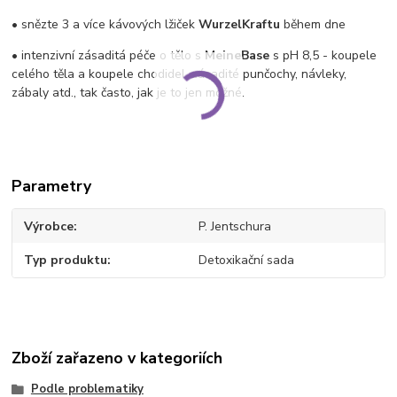
• snězte 3 a více kávových lžiček
WurzelKraftu
během dne
• intenzivní
zásaditá péče o tělo
s
MeineBase
s pH 8,5 - koupele
celého těla a koupele chodidel, zásadité punčochy, návleky,
zábaly atd., tak často, jak je to jen možné.
Parametry
Výrobce
P. Jentschura
Typ produktu
Detoxikační sada
Zboží zařazeno v kategoriích
Podle problematiky