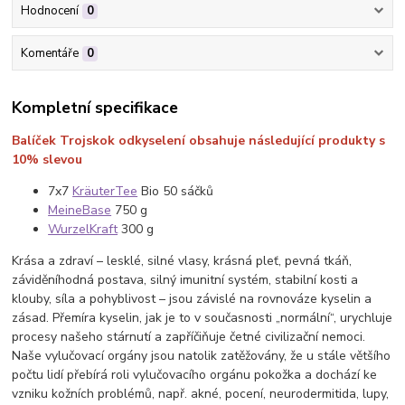
Hodnocení
0
Komentáře
0
Kompletní specifikace
Balíček Trojskok
odkyselení
obsahuje následující produkty s
10% slevou
7x7
KräuterTee
Bio 50 sáčků
MeineBase
750 g
WurzelKraft
300 g
Krása a zdraví – lesklé, silné vlasy, krásná pleť, pevná tkáň,
záviděníhodná postava, silný imunitní systém, stabilní kosti a
klouby, síla a pohyblivost – jsou závislé na rovnováze kyselin a
zásad. Přemíra kyselin, jak je to v současnosti „normální“, urychluje
procesy našeho stárnutí a zapříčiňuje četné civilizační nemoci.
Naše vylučovací orgány jsou natolik zatěžovány, že u stále většího
počtu lidí přebírá roli vylučovacího orgánu pokožka a dochází ke
vzniku kožních problémů, např. akné, pocení, neurodermitida, lupy,