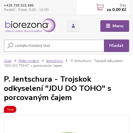
0
ks
+420 733 321 665
za
0,00 Kč
Pondělí - Pátek: 8:00 - 16:00
Menu
Hledat
Úvod
Podle výrobců
Jentschura
P. Jentschura - Trojskok odkyselení
"JDU DO TOHO" s porcovaným čajem
P. Jentschura - Trojskok
odkyselení "JDU DO TOHO" s
porcovaným čajem
Akce