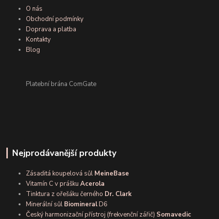
O nás
Obchodní podmínky
Doprava a platba
Kontakty
Blog
Platební brána ComGate
Nejprodávanější produkty
Zásaditá koupelová sůl
MeineBase
Vitamín C v prášku
Acerola
Tinktura z ořešáku černého
Dr. Clark
Minerální sůl
Biomineral
D6
Český harmonizační přístroj (frekvenční zářič)
Somavedic