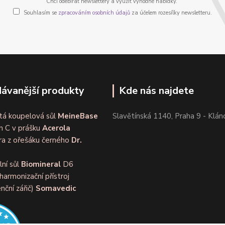
Chci odebírat newslettery a využít výhodné nabídky.
Souhlasím se
zpracováním osobních údajů
za účelem rozesílky newsletteru.
ávanější produkty
Kde nás najdete
tá koupelová sůl
MeineBase
Slavětínská 1140, Praha 9 - Klán
n C v prášku
Acerola
ra z ořešáku černého
Dr.
lní sůl
Biomineral
D6
harmonizační přístroj
nční zářič)
Somavedic