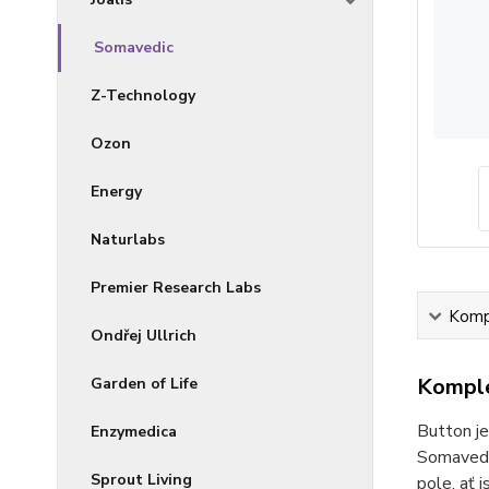
Somavedic
Z-Technology
Ozon
Energy
Naturlabs
Premier Research Labs
Kompl
Ondřej Ullrich
Komple
Garden of Life
Button je
Enzymedica
Somavedic
Sprout Living
pole, ať 