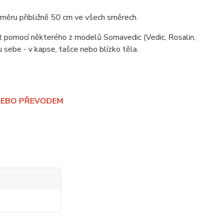
oměru přibližně 50 cm ve všech směrech.
jet pomocí některého z modelů Somavedic (Vedic, Rosalin,
u sebe - v kapse, tašce nebo blízko těla.
 NEBO PŘEVODEM