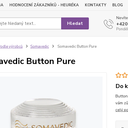
BA
HODNOCENÍ ZÁKAZNÍKŮ - HEURÉKA
KONTAKTY
BLOG
Nevíte
Hledat
+420
Pondělí
odle výrobců
Somavedic
Somavedic Button Pure
vedic Button Pure
Do k
Button
vám zů
celý p