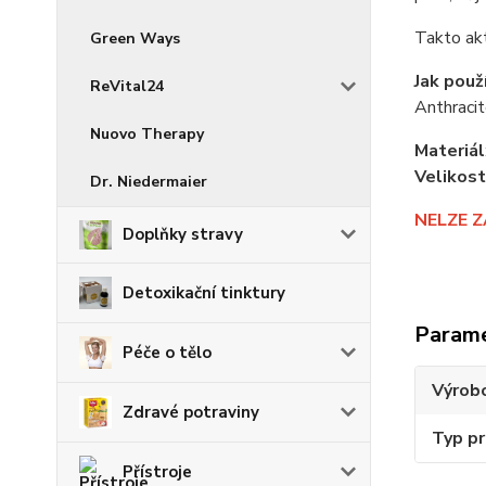
Takto ak
Green Ways
Jak použ
ReVital24
Anthracit
Nuovo Therapy
Materiál
Velikost
Dr. Niedermaier
NELZE 
Doplňky stravy
Detoxikační tinktury
Param
Péče o tělo
Výrob
Zdravé potraviny
Typ p
Přístroje