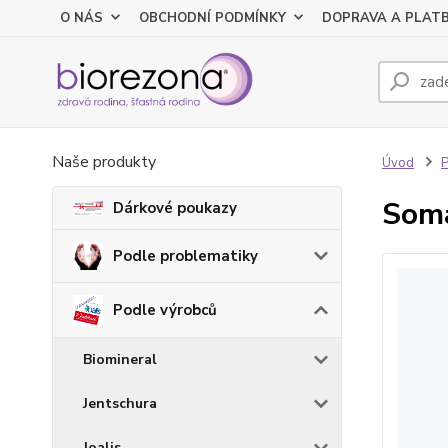
O NÁS
OBCHODNÍ PODMÍNKY
DOPRAVA A PLAT
Naše produkty
Úvod
P
Soma
Dárkové poukazy
Podle problematiky
Podle výrobců
Biomineral
Jentschura
Joalis