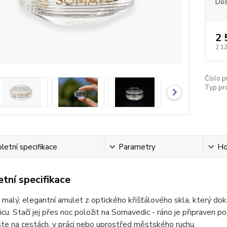
Dos
2 
2 1
Číslo p
Typ pr
etní specifikace
Parametry
Ho
tní specifikace
 malý, elegantní amulet z optického křišťálového skla, který d
u. Stačí jej přes noc položit na Somavedic - ráno je připraven p
jste na cestách, v práci nebo uprostřed městského ruchu.