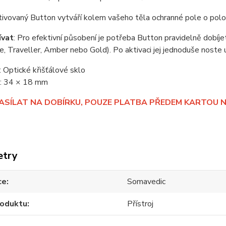
tivovaný Button vytváří kolem vašeho těla ochranné pole o pol
ívat
: Pro efektivní působení je potřeba Button pravidelně dobí
e, Traveller, Amber nebo Gold). Po aktivaci jej jednoduše noste 
: Optické křišťálové sklo
: 34 × 18 mm
ZASÍLAT NA DOBÍRKU, POUZE PLATBA PŘEDEM KARTOU
etry
ce
Somavedic
roduktu
Přístroj