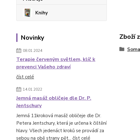
Knihy
Zboží 
Novinky
Soma
08.01.2024
Terapie červeným světlem, klíč k
prevenci Vašeho zdraví
číst celé
14.01.2022
Jemná masáž obličeje dle Dr. P.
Jentschury
Jemná 11kroková masáž obličeje dle Dr.
Petera Jentschury, která je určena k čištění
hlavy. Všech jedenáct kroků se provádí za
sebou na obě strany pět...
číst celé