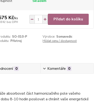
tupnost
Skladem
575 Kč
/
ks
Přidat do košíku
28 Kč
bez DPH
roduktu:
SO-010-P
Výrobce:
Somavedic
oduktu:
Přístroj
Hlídat cenu / dostupnost
dnocení
0
Komentáře
0
okáže absorbovat část harmonizačního pole vašeho
o dobu 8-10 hodin posilovat a chránit vaše energetické