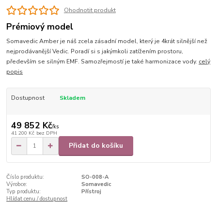
Ohodnotit produkt
Prémiový model
Somavedic Amber je náš zcela zásadní model, který je 4krát silnější než
nejprodávanější Vedic. Poradí si s jakýmkoli zatížením prostoru,
především se silným EMF. Samozřejmostí je také harmonizace vody.
celý
popis
Dostupnost
Skladem
49 852 Kč
/
ks
41 200 Kč
bez DPH
Přidat do košíku
Číslo produktu:
SO-008-A
Výrobce:
Somavedic
Typ produktu:
Přístroj
Hlídat cenu / dostupnost