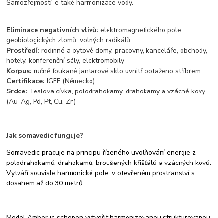
Samozřejmostí je také harmonizace vody.
Eliminace negativních vlivů:
elektromagnetického pole,
geobiologických zlomů, volných radikálů
Prostředí:
rodinné a bytové domy, pracovny, kanceláře, obchody,
hotely, konferenční sály, elektromobily
Korpus:
ručně foukané jantarové sklo uvnitř potaženo stříbrem
Certifikace:
IGEF (Německo)
Srdce:
Teslova cívka, polodrahokamy, drahokamy a vzácné kovy
(Au, Ag, Pd, Pt, Cu, Zn)
Jak somavedic funguje?
Somavedic pracuje na principu řízeného uvolňování energie z
polodrahokamů, drahokamů, broušených křišťálů a vzácných kovů.
Vytváří souvislé harmonické pole, v otevřeném prostranství s
dosahem až do 30 metrů.
Model Amber je schopen vytvořit harmonizovanou strukturovanou