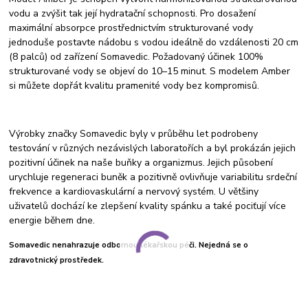
vodu a zvýšit tak její hydratační schopnosti. Pro dosažení
maximální absorpce prostřednictvím strukturované vody
jednoduše postavte nádobu s vodou ideálně do vzdálenosti 20 cm
(8 palců) od zařízení Somavedic. Požadovaný účinek 100%
strukturované vody se objeví do 10–15 minut. S modelem Amber
si můžete dopřát kvalitu pramenité vody bez kompromisů.
Výrobky značky Somavedic byly v průběhu let podrobeny
testování v různých nezávislých laboratořích a byl prokázán jejich
pozitivní účinek na naše buňky a organizmus. Jejich působení
urychluje regeneraci buněk a pozitivně ovlivňuje variabilitu srdeční
frekvence a kardiovaskulární a nervový systém. U většiny
uživatelů dochází ke zlepšení kvality spánku a také pociťují více
energie během dne.
Somavedic nenahrazuje odbornou lékařskou péči. Nejedná se o
zdravotnický prostředek.