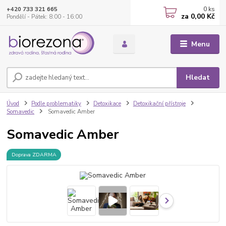
0
ks
+420 733 321 665
za
0,00 Kč
Pondělí - Pátek: 8:00 - 16:00
Menu
Hledat
Úvod
Podle problematiky
Detoxikace
Detoxikační přístroje
Somavedic
Somavedic Amber
Somavedic Amber
Doprava ZDARMA