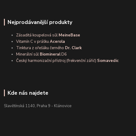
Nejprodávanější produkty
Zásaditá koupelová sůl
MeineBase
Vitamín C v prášku
Acerola
Tinktura z ořešáku černého
Dr. Clark
Minerální sůl
Biomineral
D6
Český harmonizační přístroj (frekvenční zářič)
Somavedic
Kde nás najdete
Slavětínská 1140, Praha 9 - Klánovice