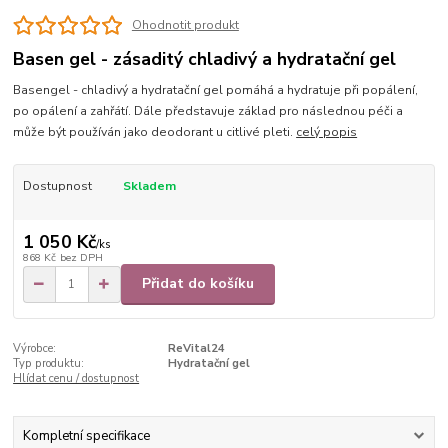
Ohodnotit produkt
Basen gel - zásaditý chladivý a hydratační gel
Basengel - chladivý a hydratační gel pomáhá a hydratuje při popálení,
po opálení a zahřátí. Dále představuje základ pro následnou péči a
může být používán jako deodorant u citlivé pleti.
celý popis
Dostupnost
Skladem
1 050 Kč
/
ks
868 Kč
bez DPH
Přidat do košíku
Výrobce:
ReVital24
Typ produktu:
Hydratační gel
Hlídat cenu / dostupnost
Kompletní specifikace