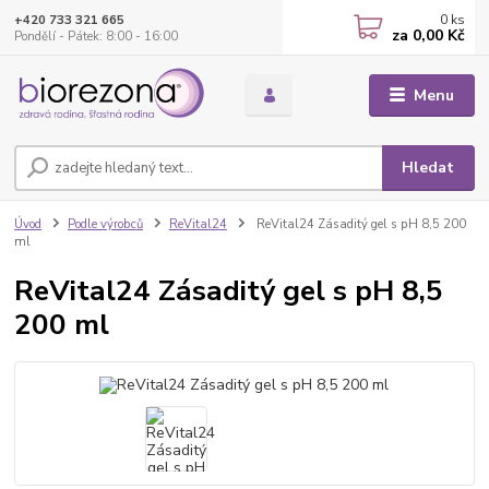
0
ks
+420 733 321 665
za
0,00 Kč
Pondělí - Pátek: 8:00 - 16:00
Menu
Hledat
Úvod
Podle výrobců
ReVital24
ReVital24 Zásaditý gel s pH 8,5 200
ml
ReVital24 Zásaditý gel s pH 8,5
200 ml