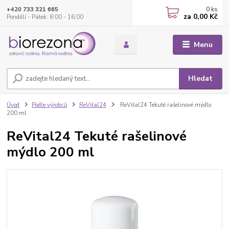
0
ks
+420 733 321 665
za
0,00 Kč
Pondělí - Pátek: 8:00 - 16:00
Menu
Hledat
Úvod
Podle výrobců
ReVital24
ReVital24 Tekuté rašelinové mýdlo
200 ml
ReVital24 Tekuté rašelinové
mýdlo 200 ml