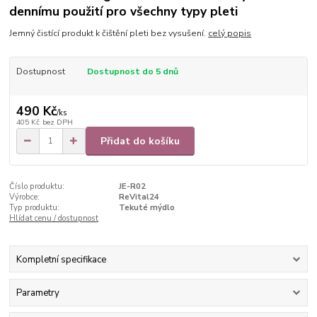
dennímu použití pro všechny typy pleti
Jemný čistící produkt k čištění pleti bez vysušení.
celý popis
Dostupnost
Dostupnost do 5 dnů
490 Kč
/
ks
405 Kč
bez DPH
Přidat do košíku
Číslo produktu:
JE-R02
Výrobce:
ReVital24
Typ produktu:
Tekuté mýdlo
Hlídat cenu / dostupnost
Kompletní specifikace
Parametry