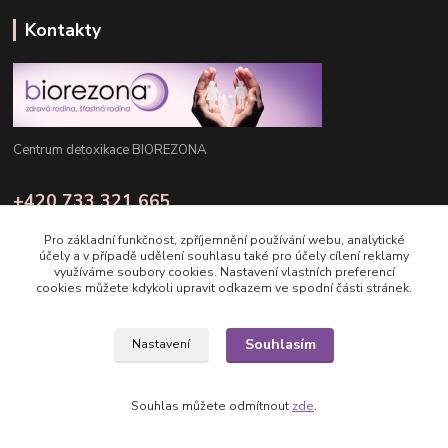
Kontakty
Centrum detoxikace BIOREZONA
+420 733 321 665
Pondělí - Pátek: 8:00 - 16:00
Pro základní funkčnost, zpříjemnění používání webu, analytické
účely a v případě udělení souhlasu také pro účely cílení reklamy
info@biorezona.cz
využíváme soubory cookies. Nastavení vlastních preferencí
cookies můžete kdykoli upravit odkazem ve spodní části stránek.
Souhlasím
Nastavení
Copyright © 2025 Biorezona s.r.o.
Souhlas můžete odmítnout
zde
.
Vytvořeno na
Eshop-rychle.cz