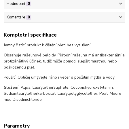
Hodnocení
0
Komentáře
0
Kompletní specifikace
Jemný čistící produkt k čištění pleti bez vysušení.
Obsahuje rašelinové peloidy. Přírodní rašelina má antibakteriální a
protizánětlivý účinek, tudíž může pomoci zlepšit mastnou nebo
poškozenou pleť.
Použití: Obličej umývejte ráno i večer s použitím mýdla a vody
Složení:
Aqua, Laurylethersuphate, Cocobishydroxetylamin,
Sodiumlauryletherkarboxilat, Laurylpolyglycolether, Peat, Moore
mud Disodimchloride
Parametry