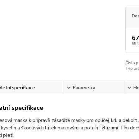
Dos
67
554
Číslo p
Typ pr
etní specifikace
Parametry
Ho
tní specifikace
esová maska k přípravě zásadité masky pro obličej, krk a dekolt
 kyselin a škodlivých látek mazovými a potními žlázami. Tím doc
 pleti.