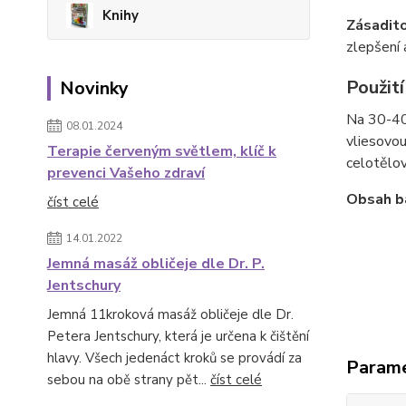
Knihy
Zásadit
zlepšení 
Použití
Novinky
Na 30-40
08.01.2024
vliesovo
Terapie červeným světlem, klíč k
celotělo
prevenci Vašeho zdraví
Obsah ba
číst celé
14.01.2022
Jemná masáž obličeje dle Dr. P.
Jentschury
Jemná 11kroková masáž obličeje dle Dr.
Petera Jentschury, která je určena k čištění
hlavy. Všech jedenáct kroků se provádí za
Param
sebou na obě strany pět...
číst celé