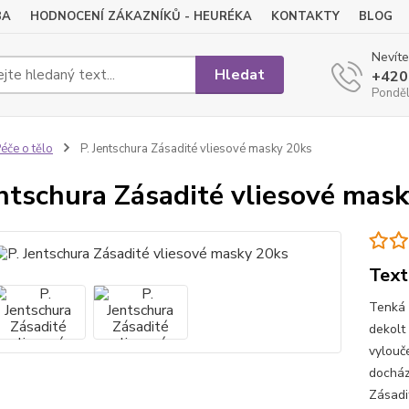
BA
HODNOCENÍ ZÁKAZNÍKŮ - HEURÉKA
KONTAKTY
BLOG
Nevíte
Hledat
+420
Pondělí
éče o tělo
P. Jentschura Zásadité vliesové masky 20ks
entschura Zásadité vliesové mas
Text
Tenká 
dekolt
vylouč
docház
Zásadi