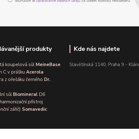
Souhlasím se
zpracováním osobních údajů
za účelem rozesílky newsletteru.
ávanější produkty
Kde nás najdete
tá koupelová sůl
MeineBase
Slavětínská 1140, Praha 9 - Klán
n C v prášku
Acerola
ra z ořešáku černého
Dr.
lní sůl
Biomineral
D6
harmonizační přístroj
nční zářič)
Somavedic