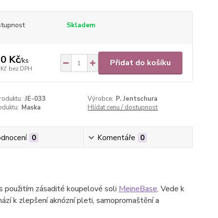
tupnost
Skladem
0 Kč
/
ks
Přidat do košíku
 Kč
bez DPH
roduktu:
JE-033
Výrobce:
P. Jentschura
oduktu:
Maska
Hlídat cenu / dostupnost
dnocení
0
Komentáře
0
 s použitím zásadité koupelové soli
MeineBase
. Vede k
hází k zlepšení aknózní pleti, samopromaštění a