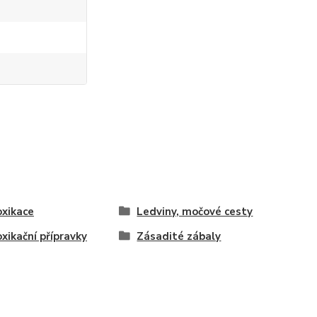
xikace
Ledviny, močové cesty
xikační přípravky
Zásadité zábaly