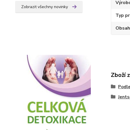
Výrob
Zobrazit všechny novinky
Typ p
Obsah
Zboží 
Podle
Jents