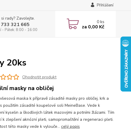
Přihlášení
 si rady? Zavolejte.
0
ks
 733 321 665
za
0,00 Kč
 - Pátek: 8:00 - 16:00
ky 20ks
Ohodnotit produkt
ilní masky na obličej
vliesová maska k přípravě zásadité masky pro obličej, krk a
 s použitím zásadité koupelové soli MeineBase. Vede k
ení kyselin a škodlivých látek mazovými a potními žlázami. Tím
í k zlepšení aknózní pleti, samopromaštění a regeneraci pleti.
tost této masky vede k vylouče...
celý popis