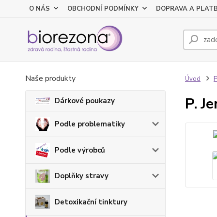
O NÁS
OBCHODNÍ PODMÍNKY
DOPRAVA A PLAT
Naše produkty
Úvod
P
P. J
Dárkové poukazy
Podle problematiky
Podle výrobců
Doplňky stravy
Detoxikační tinktury