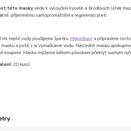
ost této masky
vede k vyloučení kyselin a škodlivých látek ma
akné, příjemnému samopromaštění a regeneraci pleti.
 ml teplé vody použijeme špetku
MeineBase
a připravíme rozt
u masku a poté z ní vymačkáme vodu. Následně masku aplikujeme 
vé koupele. Masku můžeme během působení překrýt suchým ruč
lení:
20 kusů
etry