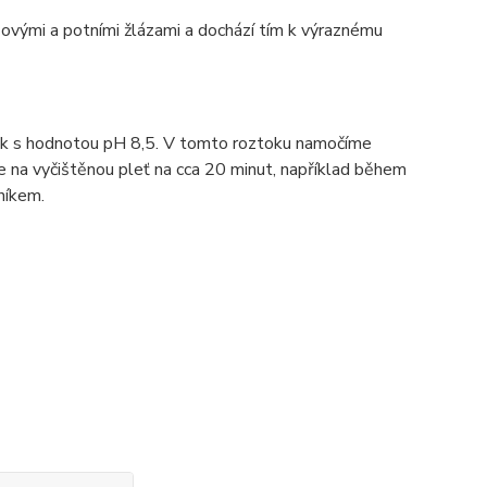
zovými a potními žlázami a dochází tím k výraznému
ok s hodnotou pH 8,5. V tomto roztoku namočíme
na vyčištěnou pleť na cca 20 minut, například během
níkem.