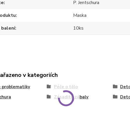
ce
P. Jentschura
roduktu
Maska
 balení
10ks
zařazeno v kategoriích
 problematiky
Péče o tělo
Deto
chura
Zásadité zábaly
Deto