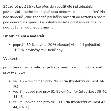
Zásadité polštářky
lze přes den použít dle individuálních
požadavků - suché jako lapač potu nebo mokré pod oblečení. Na
noc doporučujeme zásadité polštářky namočit do roztoku a nosit
pod oděvem na spaní. Dle potřeby můžete polštářky ve dne i v
noci opět namočit nebo vyměnit.
Obsah balení a materiál:
popruh (80 % bavlna, 20 % elastan) včetně 4 polštářků
(100 % bavlněný mul, nebělený)
Velikosti:
pro určení správné velikosti je třeba změřit obvod hrudníku nad
prsy (viz foto).
vel. XS – obvod nad prsy 70-80 cm (konfekční velikost 34-
36)
vel. S – obvod nad prsy 81-95 cm (konfekční velikost 38-40,
44-46)
vel. M - obvod nad prsy 96 - 110 cm (konfekční velikost 42-
44, 48-50)