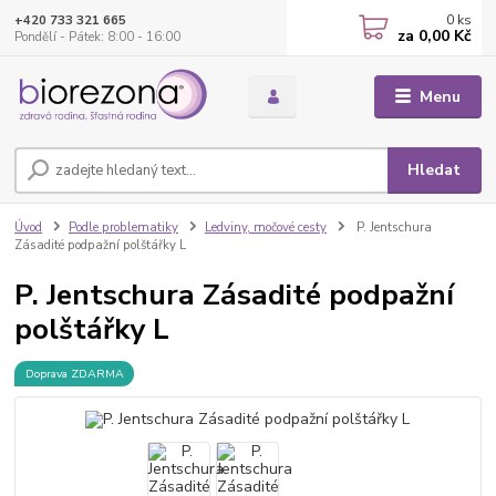
0
ks
+420 733 321 665
za
0,00 Kč
Pondělí - Pátek: 8:00 - 16:00
Menu
Hledat
Úvod
Podle problematiky
Ledviny, močové cesty
P. Jentschura
Zásadité podpažní polštářky L
P. Jentschura Zásadité podpažní
polštářky L
Doprava ZDARMA