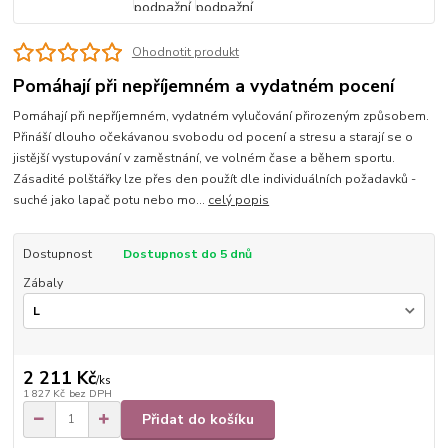
Ohodnotit produkt
Pomáhají při nepříjemném a vydatném pocení
Pomáhají při nepříjemném, vydatném vylučování přirozeným způsobem.
Přináší dlouho očekávanou svobodu od pocení a stresu a starají se o
jistější vystupování v zaměstnání, ve volném čase a během sportu.
Zásadité polštářky lze přes den použít dle individuálních požadavků -
suché jako lapač potu nebo mo...
celý popis
Dostupnost
Dostupnost do 5 dnů
Zábaly
2 211 Kč
/
ks
1 827 Kč
bez DPH
Přidat do košíku