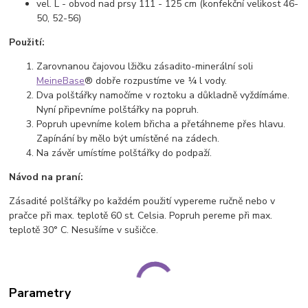
vel. L - obvod nad prsy 111 - 125 cm (konfekční velikost 46-
50, 52-56)
Použití:
Zarovnanou čajovou lžičku zásadito-minerální soli
MeineBase
® dobře rozpustíme ve ¼ l vody.
Dva polštářky namočíme v roztoku a důkladně vyždímáme.
Nyní připevníme polštářky na popruh.
Popruh upevníme kolem břicha a přetáhneme přes hlavu.
Zapínání by mělo být umístěné na zádech.
Na závěr umístíme polštářky do podpaží.
Návod na praní:
Zásadité polštářky po každém použití vypereme ručně nebo v
pračce při max. teplotě 60 st. Celsia. Popruh pereme při max.
teplotě 30° C. Nesušíme v sušičce.
Parametry