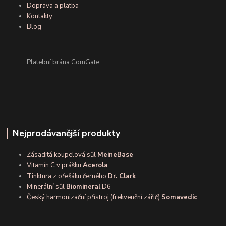
Doprava a platba
Kontakty
Blog
Platební brána ComGate
Nejprodávanější produkty
Zásaditá koupelová sůl
MeineBase
Vitamín C v prášku
Acerola
Tinktura z ořešáku černého
Dr. Clark
Minerální sůl
Biomineral
D6
Český harmonizační přístroj (frekvenční zářič)
Somavedic