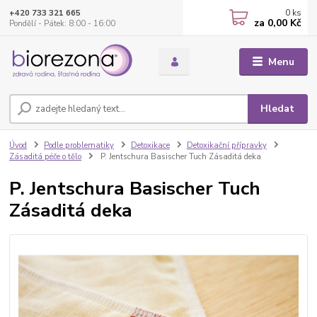
0
ks
+420 733 321 665
za
0,00 Kč
Pondělí - Pátek: 8:00 - 16:00
Menu
Hledat
Úvod
Podle problematiky
Detoxikace
Detoxikační přípravky
Zásaditá péče o tělo
P. Jentschura Basischer Tuch Zásaditá deka
P. Jentschura Basischer Tuch
Zásaditá deka