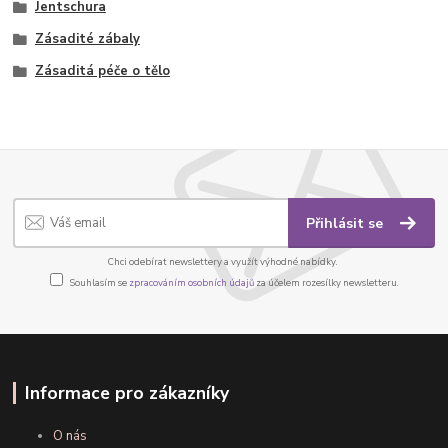
Jentschura
Zásadité zábaly
Zásaditá péče o tělo
Přihlásit se
Chci odebírat newslettery a využít výhodné nabídky.
Souhlasím se
zpracováním osobních údajů
za účelem rozesílky newsletteru.
Informace pro zákazníky
O nás