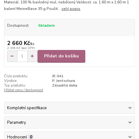
Materiál: 100 % bavlněný mul, nebělený Velikost: ca. 1,60 m x 1,60 m 1
balení MeineBase 35 g Použit...
celý popis
Dostupnost
Skladem
2 660 Kč
/
ks
2 198 Kč
bez DPH
Přidat do košíku
Číslo produktu:
JE-041
Výrobce:
P. Jentschura
Typ produktu:
Zásaditá deka
Hlídat cenu / dostupnost
Kompletní specifikace
Parametry
Hodnocení
0