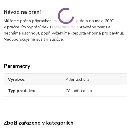
Návod na praní
Můžeme prát s přípravkem na barevné prádlo na max. 60°C
v pračce. Po vyprání deku rozložíme do správného tvaru a
necháme uschnout, popř. vyžehlíme (teplota vhodná pro bavlnu).
Nedoporučujeme sušit v sušičce.
Parametry
Výrobce
P. Jentschura
Typ produktu
Zásaditá deka
Zboží zařazeno v kategoriích