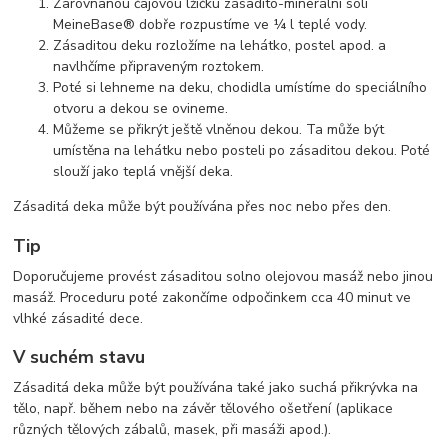
Zarovnanou čajovou lžičku zásadito-minerální soli
MeineBase® dobře rozpustíme ve ¼ l teplé vody.
Zásaditou deku rozložíme na lehátko, postel apod. a
navlhčíme připraveným roztokem.
Poté si lehneme na deku, chodidla umístíme do speciálního
otvoru a dekou se ovineme.
Můžeme se přikrýt ještě vlněnou dekou. Ta může být
umístěna na lehátku nebo posteli po zásaditou dekou. Poté
slouží jako teplá vnější deka.
Zásaditá deka může být používána přes noc nebo přes den.
Tip
Doporučujeme provést zásaditou solno olejovou masáž nebo jinou
masáž. Proceduru poté zakončíme odpočinkem cca 40 minut ve
vlhké zásadité dece.
V suchém stavu
Zásaditá deka může být používána také jako suchá přikrývka na
tělo, např. během nebo na závěr tělového ošetření (aplikace
různých tělových zábalů, masek, při masáži apod.).