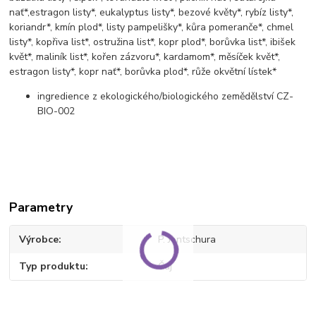
nať*,estragon listy*, eukalyptus listy*, bezové květy*, rybíz listy*,
koriandr*, kmín plod*, listy pampelišky*, kůra pomeranče*, chmel
listy*, kopřiva list*, ostružina list*, kopr plod*, borůvka list*, ibišek
květ*, maliník list*, kořen zázvoru*, kardamom*, měsíček květ*,
estragon listy*, kopr nať*, borůvka plod*, růže okvětní lístek*
ingredience z ekologického/biologického zemědělství CZ-
BIO-002
Parametry
Výrobce
P. Jentschura
Typ produktu
Čaj