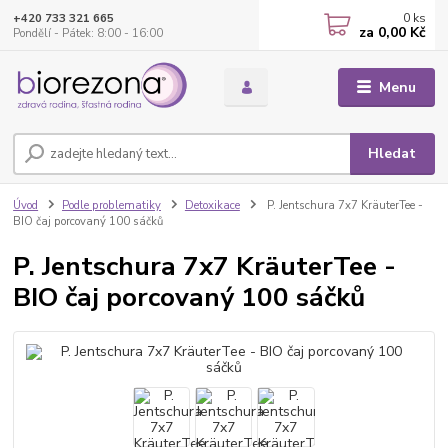
0
ks
+420 733 321 665
za
0,00 Kč
Pondělí - Pátek: 8:00 - 16:00
Menu
Hledat
Úvod
Podle problematiky
Detoxikace
P. Jentschura 7x7 KräuterTee -
BIO čaj porcovaný 100 sáčků
P. Jentschura 7x7 KräuterTee -
BIO čaj porcovaný 100 sáčků