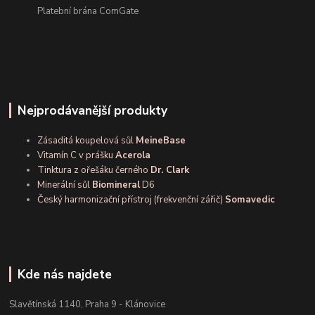
Platební brána ComGate
Nejprodávanější produkty
Zásaditá koupelová sůl
MeineBase
Vitamín C v prášku
Acerola
Tinktura z ořešáku černého
Dr. Clark
Minerální sůl
Biomineral
D6
Český harmonizační přístroj (frekvenční zářič)
Somavedic
Kde nás najdete
Slavětínská 1140, Praha 9 - Klánovice