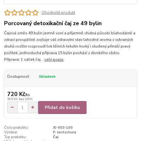
Ohodnotit produkt
Porcovaný detoxikační čaj ze 49 bylin
Čajová směs 49 bylin jemně voní a příjemně chutná působí blahodárně a
zdraví prospěšně zvyšuje váš zdravotní stav lahodné aroma z vybraných
druhů rostlin rozproudí tok tělních tekutin horký i studený přináší pravý
požitek, jednoduchá příprava 15 bylin pochází z divokého sběru
Příprava: 1 sáček čaj...
celý popis
Dostupnost
Skladem
720 Kč
/
ks
595 Kč
bez DPH
Přidat do košíku
Číslo produktu:
JE-003-100
Výrobce:
P. Jentschura
Typ produktu:
Čaj