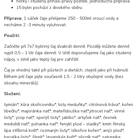
horký i studený přináší pravý požitek, jednoduchá příprava
15 bylin pochází z divokého sběru
Příprava:
1 sáček čaje přelijeme 250 - 500ml vroucí vody a
necháme 2 -3 minuty vyluhovat.
Použití:
Začněte pít 7x7 bylinný čaj dvakrát denně. Později můžete denně
vypít 0,5 – 1 litr čaje denně. V létě doporučujeme čaj jako studený
nápoj, v zimě jako teplý čaj pro zahřátí.
Čaj je vhodný také při půstech a dietách, stejně jako při hubnutí.
Během pití čaje pijte současně 1,5 - 2 litry obyčejné vody (bez
obsahu minerálů).
Složení:
tymián*, kůra skořicovníku*, listy meduňky*, citrónová tráva*, kořen
libečku*, majoránka nať*, mateřídouška nať*,jitrocel nať*, vinné
listy*, yzop nať*, sporýš listy*, jablko*, artyčok nať*, česnek
medvědí nať*, pohanka nať*, fenykl plod – sladký*, kmín římský,
lípa stříbrná květ*, rozmarýn listy*, lékořice kořen*, anýz plod*,
bazalka listy*, šípek*, levandule květ*, plicník nať*, saturejka