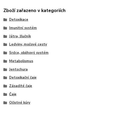
Zboží zařazeno v kategoriích
Detoxikace
Imunitní systém
Játra, žlučník
Ledviny, močové cesty
Srdce, oběhový systém
Metabolismus
Jentschura
Detoxikační čaje
Zásadité čaje
Čaje
Očistné kúry