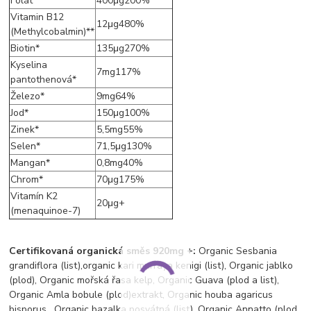
Folát*
400μg200%
Vitamin B12
12μg480%
(Methylcobalmin)**
Biotin*
135μg270%
Kyselina
7mg117%
pantothenová*
Železo*
9mg64%
Jod*
150μg100%
Zinek*
5,5mg55%
Selen*
71,5μg130%
Mangan*
0,8mg40%
Chrom*
70μg175%
Vitamín K2
20μg+
(menaquinoe-7)
Certifikovaná organická směs 920mg +:
Organic Sesbania
grandiflora (list),organic kari murraya kenigi (list), Organic jablko
(plod), Organic mořská řasa kelp, Organic Guava (plod a list),
Organic Amla bobule (plod)extrakt, Organic houba agaricus
bisporus, Organic bazalka posvátná (list), Organic Annatto (plod