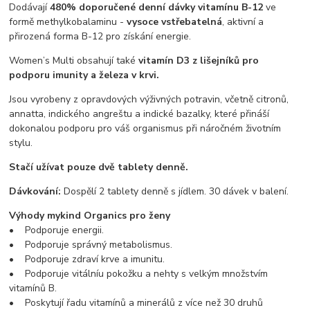
Dodávají
480% doporučené denní dávky vitamínu B-12
ve
formě methylkobalaminu -
vysoce vstřebatelná
, aktivní a
přirozená forma B-12 pro získání energie.
Women’s Multi obsahují také
vitamín D3 z lišejníků pro
podporu imunity a železa v krvi.
Jsou vyrobeny z opravdových výživných potravin, včetně citronů,
annatta, indického angreštu a indické bazalky, které přináší
dokonalou podporu pro váš organismus při náročném životním
stylu.
Stačí užívat pouze dvě tablety denně.
Dávkování:
Dospělí 2 tablety denně s jídlem. 30 dávek v balení.
Výhody mykind Organics pro ženy
•
Podporuje energii.
• Podporuje správný metabolismus.
• Podporuje zdraví krve a imunitu.
• Podporuje vitálníu pokožku a nehty s velkým množstvím
vitamínů B.
• Poskytují řadu vitamínů a minerálů z více než 30 druhů