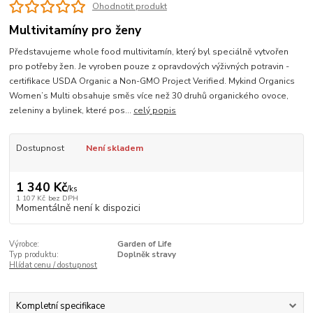
Ohodnotit produkt
Multivitamíny pro ženy
Představujeme whole food multivitamín, který byl speciálně vytvořen
pro potřeby žen. Je vyroben pouze z opravdových výživných potravin -
certifikace USDA Organic a Non-GMO Project Verified. Mykind Organics
Women’s Multi obsahuje směs více než 30 druhů organického ovoce,
zeleniny a bylinek, které pos...
celý popis
Dostupnost
Není skladem
1 340 Kč
/
ks
1 107 Kč
bez DPH
Momentálně není k dispozici
Výrobce:
Garden of Life
Typ produktu:
Doplněk stravy
Hlídat cenu / dostupnost
Kompletní specifikace