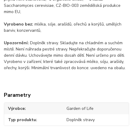
Saccharomyces cerevisiae, CZ-BIO-003 zemědělská produkce
mimo EU,
Vyrobeno bez:
mléka, sóje, arašídů, ořechů a korýšů, umělých
barviv, konzervantů,
Upozornění:
Doplněk stravy. Skladujte na chladném a suchém
místě. Není náhrada pestré stravy. Nepřekračujte doporučenou
denní dávku. Uchovávejte mimo dosah dětí. Není určeno pro děti.
Vyrobeno v zařízení, které také zpracovává mléko, sóju, arašídy,
ořechy, korýši. Minimální trvanlivost do konce: uvedeno na obalu.
Parametry
Výrobce
Garden of Life
Typ produktu
Doplněk stravy