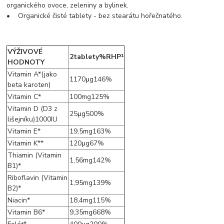
organického ovoce, zeleniny a bylinek.
• Organické čisté tablety - bez stearátu hořečnatého.
VÝŽIVOVÉ
2tablety%RHP¹
HODNOTY
Vitamin A*(jako
1170μg146%
beta karoten)
Vitamin C*
100mg125%
Vitamin D (D3 z
25μg500%
lišejníku)1000IU
Vitamin E*
19,5mg163%
Vitamin K**
120μg67%
Thiamin (Vitamin
1,56mg142%
B1)*
Riboflavin (Vitamin
1,95mg139%
B2)*
Niacin*
18,4mg115%
Vitamin B6*
9,35mg668%