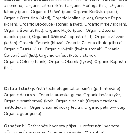
a semeno), Organic Citrón, (kůra),Organic Moringa (list), Organic
Jahody (plod), Organic Třešeň (plod),Organic Borůvka (plod),
Organic Ostružina (plod), Organic Malina (plod), Organic Řepa
(kořen), Organic Brokolice (stonek a květ), Organic Mrkev (kořen),
Organic Špenát (list), Organic Rajče (plod), Organic Zelená
paprika (plod), Organic Růžičková kapusta (list), Organic Zázvor
(kořen), Organic Česnek (hlava), Organic Zelená cibule (cibule),
Organic Petržel (list), Organic Květák (květ a stonek), Organic
Červené zelí (list), Organic Chřest (květ a stonek),
Organic Celer (stonek), Organic Okurek (tykev), Organic Kapusta
(list),
Ostatní složky:
čistá technologie tablet směsi (patentováno):
Organic dextroza, Organic arabská guma, Organic hnědá rýže,
Organic bramborový škrob, Organic povlak (Organic tapioca
maltodextrin, Organic slunečnicový lecitin, Organic palmový olej,
Organic guar guma),
Označení:
¹ Referenční hodnota příjmu, + referenční hodnota
příjmu není stanovena, *z organické směsi, ** z kultur