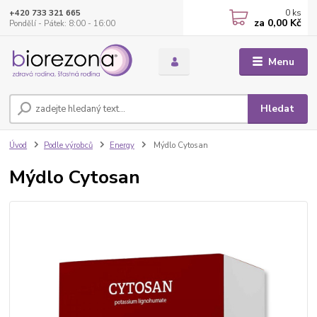
0
ks
+420 733 321 665
za
0,00 Kč
Pondělí - Pátek: 8:00 - 16:00
Menu
Hledat
Úvod
Podle výrobců
Energy
Mýdlo Cytosan
Mýdlo Cytosan