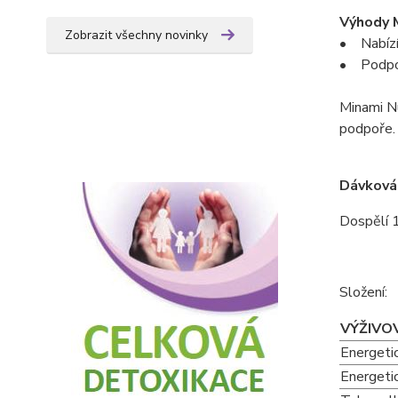
Výhody M
Zobrazit všechny novinky
• Nabízí
• Podporu
Minami Nu
podpoře.
Dávkován
Dospělí 1
Složení:
VÝŽIVO
Energeti
Energeti