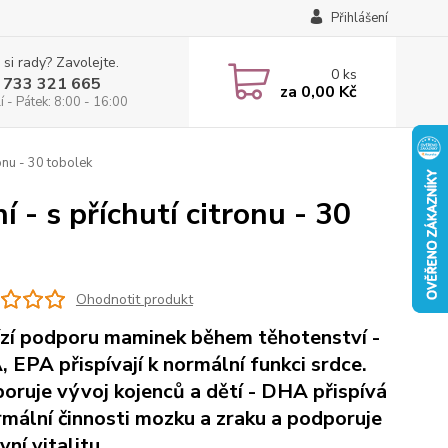
Přihlášení
 si rady? Zavolejte.
0
ks
 733 321 665
za
0,00 Kč
 - Pátek: 8:00 - 16:00
onu - 30 tobolek
- s příchutí citronu - 30
Ohodnotit produkt
zí podporu maminek během těhotenství -
 EPA přispívají k normální funkci srdce.
oruje vývoj kojenců a dětí - DHA přispívá
rmální činnosti mozku a zraku a podporuje
ní vitalitu.