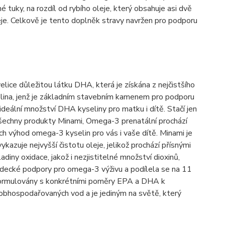
uky, na rozdíl od rybího oleje, který obsahuje asi dvě
oleje. Celkově je tento doplněk stravy navržen pro podporu
elice důležitou látku DHA, která je získána z nejčistšího
lina, jenž je základním stavebním kamenem pro podporu
eální množství DHA kyseliny pro matku i dítě. Stačí jen
šechny produkty Minami, Omega-3 prenatální prochází
ch výhod omega-3 kyselin pro vás i vaše dítě. Minami je
azuje nejvyšší čistotu oleje, jelikož prochází přísnými
diny oxidace, jakož i nezjistitelné množství dioxinů,
 vědecké podpory pro omega-3 výživu a podílela se na 11
 a formulovány s konkrétními poměry EPA a DHA k
 obhospodařovaných vod a je jediným na světě, který