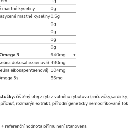
lkem
1g
 mastné kyseliny
0g
sycené mastné kyseliny
0,5g
0g
0g
0g
0g
 Omega 3
640mg
+
elina dokosahexaenová)
480mg
elina eikosapentaenová)
104mg
Omega 3s
56mg
složky:
čištěný olej z ryb z volného rybolovu (ančovičky,sardinky, m
 příchuť, rozmarýn extrakt, přírodní geneticky nemodifikované toko
 + referenční hodnota příjmu není stanovena,