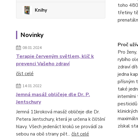
toho 480 
Knihy
třetiny t
prenatáln
Novinky
Proč uží
08.01.2024
Pro ženy,
Terapie červeným světlem, klíč k
rybího ol
prevenci Vašeho zdraví
zdraví dí
číst celé
jedna ka
přísným t
14.01.2022
také jedn
Jemná masáž obličeje dle Dr. P.
interními
Jentschury
pesticidů
klinickýc
Jemná 11kroková masáž obličeje dle Dr.
maximální
Petera Jentschury, která je určena k čištění
získal s
hlavy. Všech jedenáct kroků se provádí za
sebou na obě strany pět...
číst celé