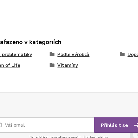
zařazeno v kategoriích
 problematiky
Podle výrobců
Dopl
n of Life
Vitamíny
Přihlásit se
Chci odebírat newslettery a využít výhodné nabídky.