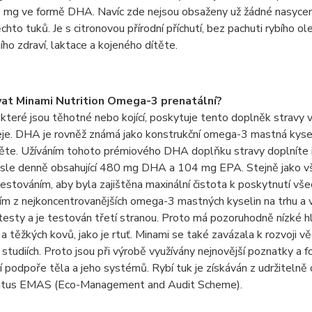
mg ve formě DHA. Navíc zde nejsou obsaženy už žádné nasycené t
ěchto tuků. Je s citronovou přírodní příchutí, bez pachuti rybího 
ího zdraví, laktace a kojeného dítěte.
vat Minami Nutrition Omega-3 prenatální?
 které jsou těhotné nebo kojící, poskytuje tento doplněk stravy v
eje. DHA je rovněž známá jako konstrukční omega-3 mastná kyse
těte. Užíváním tohoto prémiového DHA doplňku stravy doplníte id
psle denně obsahující 480 mg DHA a 104 mg EPA. Stejně jako v
estováním, aby byla zajištěna maxinální čistota k poskytnutí vše
ím z nejkoncentrovanějších omega-3 mastných kyselin na trhu a vyk
 testy a je testován třetí stranou. Proto má pozoruhodně nízké hla
 a těžkých kovů, jako je rtuť. Minami se také zavázala k rozvoji
h studiích. Proto jsou při výrobě využívány nejnovější poznatky
 podpoře těla a jeho systémů. Rybí tuk je získáván z udržitelně
tatus EMAS (Eco-Management and Audit Scheme).