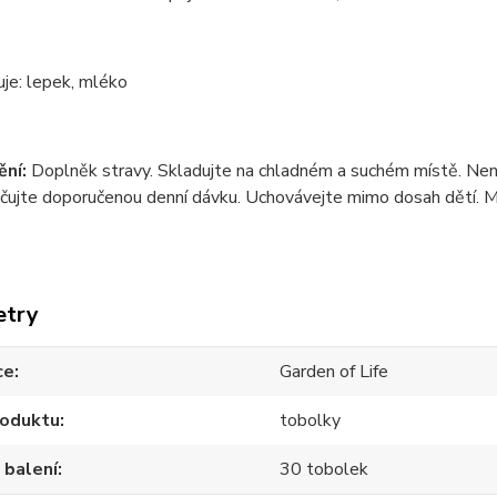
je: lepek, mléko
ní:
Doplněk stravy. Skladujte na chladném a suchém místě. Není 
ujte doporučenou denní dávku. Uchovávejte mimo dosah dětí. Min
etry
ce
Garden of Life
roduktu
tobolky
 balení
30 tobolek