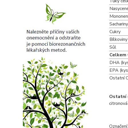
Tuky ce
Nasycené
Mononena
Sachariny
Cukry
Bílkoviny
Sůl
Celkem
DHA (kys
EPA (kys
Ostatní 
Ostatní 
citronová
Označení: