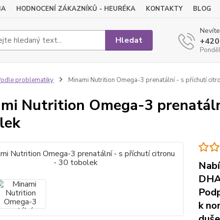
BA
HODNOCENÍ ZÁKAZNÍKŮ - HEURÉKA
KONTAKTY
BLOG
Nevíte
Hledat
+420
Pondělí
odle problematiky
Minami Nutrition Omega-3 prenatální - s příchutí citr
mi Nutrition Omega-3 prenatální 
lek
Nabí
DHA,
Podp
k no
dušev