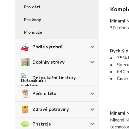
Pro děti
Komple
Pro ženy
Minami N
30 tobol
Pro muže
Podle výrobců
Rychlý p
• 75% ko
Doplňky stravy
• Speciá
• 640 mg
Detoxikační tinktury
• Čisté c
Péče o tělo
Zdravé potraviny
Minami N
Minami Nu
Přístroje
technolog