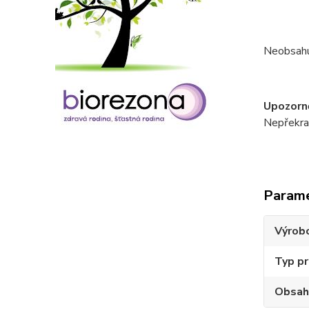
Neobsahu
Upozorně
Nepřekrač
Param
Výrob
Typ p
Obsah