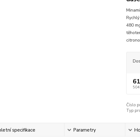
Minami
Rychlý
480 mg
těhote
citrono
Dos
61
504
Číslo p
Typ pr
etní specifikace
Parametry
Ho