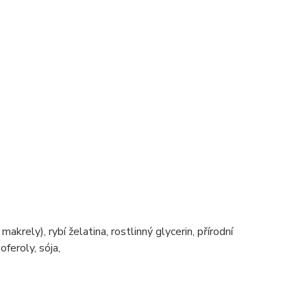
akrely), rybí želatina, rostlinný glycerin, přírodní
feroly, sója,