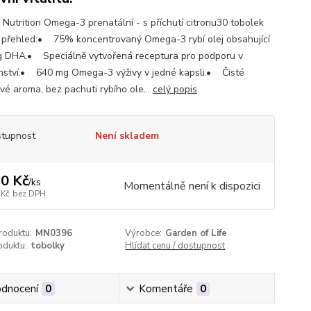
 Nutrition Omega-3 prenatální - s příchutí citronu30 tobolek
 přehled:• 75% koncentrovaný Omega-3 rybí olej obsahující
 DHA.• Speciálně vytvořená receptura pro podporu v
nství.• 640 mg Omega-3 výživy v jedné kapsli.• Čisté
vé aroma, bez pachuti rybího ole...
celý popis
tupnost
Není skladem
0 Kč
/
ks
Momentálně není k dispozici
 Kč
bez DPH
roduktu:
MN0396
Výrobce:
Garden of Life
oduktu:
tobolky
Hlídat cenu / dostupnost
dnocení
0
Komentáře
0