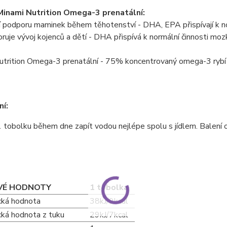
inami Nutrition Omega-3 prenatální:
 podporu maminek během těhotenství - DHA, EPA přispívají k no
je vývoj kojenců a dětí - DHA přispívá k normální činnosti mozku
trition Omega-3 prenatální - 75% koncentrovaný omega-3 rybí o
í:
 tobolku během dne zapít vodou nejlépe spolu s jídlem. Balení 
VÉ HODNOTY
1 tobolka
cká hodnota
38kJ/9kcal
cká hodnota z tuku
29kJ/7kcal