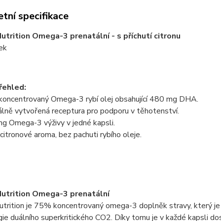
tní specifikace
utrition Omega-3 prenatální - s příchutí citronu
ek
řehled:
ncentrovaný Omega-3 rybí olej obsahující 480 mg DHA.
lně vytvořená receptura pro podporu v těhotenství.
 Omega-3 výživy v jedné kapsli.
itronové aroma, bez pachuti rybího oleje.
utrition Omega-3 prenatální
trition je 75% koncentrovaný omega-3 doplněk stravy, který je v
ie duálního superkritického CO2. Díky tomu je v každé kapsli 