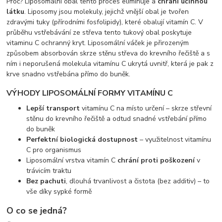
Proč? Liposomální obal tento proces eliminuje a
chrání účinnou
látku
. Liposomy jsou molekuly, jejichž vnější obal je tvořen
zdravými tuky (přírodními fosfolipidy), které obalují vitamín C. V
průběhu vstřebávání ze střeva tento tukový obal poskytuje
vitaminu C ochranný kryt. Liposomální váček je přirozeným
způsobem absorbován skrze stěnu střeva do krevního řečiště a s
ním i neporušená molekula vitamínu C ukrytá uvnitř, která je pak z
krve snadno vstřebána přímo do buněk.
VÝHODY LIPOSOMÁLNÍ FORMY VITAMÍNU C
Lepší transport
vitamínu C na místo určení – skrze střevní
stěnu do krevního řečiště a odtud snadné vstřebání přímo
do buněk
Perfektní biologická dostupnost
– využitelnost vitamínu
C pro organismus
Liposomální vrstva vitamín C
chrání proti poškození
v
trávicím traktu
Bez pachuti
, dlouhá trvanlivost a čistota (bez additiv) – to
vše díky sypké formě
O co se jedná?