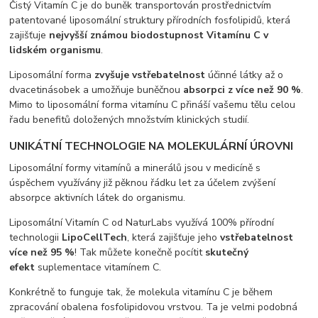
Čistý Vitamín C je do buněk transportován prostřednictvím
patentované liposomální struktury přírodních fosfolipidů, která
zajišťuje
nejvyšší známou biodostupnost Vitamínu C v
lidském organismu
.
Liposomální forma
zvyšuje vstřebatelnost
účinné látky až o
dvacetinásobek a umožňuje buněčnou
absorpci z více než 90 %
.
Mimo to liposomální forma vitamínu C přináší vašemu tělu celou
řadu benefitů doložených množstvím klinických studií.
UNIKÁTNÍ TECHNOLOGIE NA MOLEKULÁRNÍ ÚROVNI
Liposomální formy vitamínů a minerálů jsou v medicíně s
úspěchem využívány již pěknou řádku let za účelem zvýšení
absorpce aktivních látek do organismu.
Liposomální Vitamín C od NaturLabs využívá 100% přírodní
technologii
LipoCellTech
, která zajišťuje jeho
vstřebatelnost
více než 95 %
! Tak můžete konečně pocítit
skutečný
efekt
suplementace vitamínem C.
Konkrétně to funguje tak, že molekula vitamínu C je během
zpracování obalena fosfolipidovou vrstvou. Ta je velmi podobná