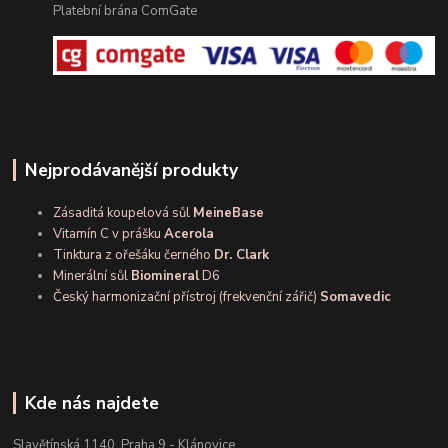
Platební brána ComGate
Nejprodávanější produkty
Zásaditá koupelová sůl
MeineBase
Vitamín C v prášku
Acerola
Tinktura z ořešáku černého
Dr. Clark
Minerální sůl
Biomineral
D6
Český harmonizační přístroj (frekvenční zářič)
Somavedic
Kde nás najdete
Slavětínská 1140, Praha 9 - Klánovice