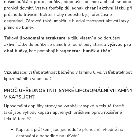
našim buňkám, proto ji buňky jednodušeji přijmou a obsah snadno
proniká dovnitř. Vrstva fosfolipidů jednak
chrání aktivní látku
při
průchodu trávicím traktem, aby nedošlo k její předčasné
degradaci. Zároveň také umožňuje hladký transport aktivní látky
přímo do buněk.
Taková
liposomální struktura
je tělu vlastní a po doručení
aktivní látky do buňky se samotné fosfolipidy stanou
výživou pro
obal buňky
, kde pomáhají k
regeneraci buněk a tkání
.
Vizualizace: vstřebatelnost běžného vitamínu C vs. vstřebatelnost
lipozomálního vitamínu C
PROČ UPŘEDNOSTNIT SYPKÉ LIPOSOMÁLNÍ VITAMÍNY
V KAPSLÍCH?
Liposomální doplňky stravy se vyrábějí v sypké a tekuté formě.
Jaké jsou výhody kapslí naplněných práškem oproti rozšířené
tekuté formě?
Kapsle s práškem jsou jednoduše přenosné, vhodné na
cestování a pohodlné na užívání.