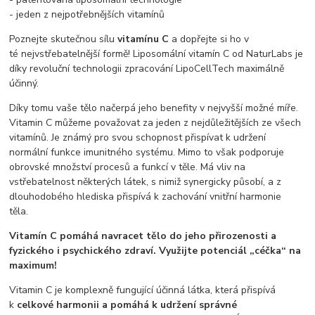
- jeden z nejpotřebnějších vitamínů
Poznejte skutečnou sílu
vitamínu C
a dopřejte si ho v
té nejvstřebatelnější formě! Liposomální vitamín C od NaturLabs je
díky revoluční technologii zpracování LipoCellTech maximálně
účinný.
Díky tomu vaše tělo načerpá jeho benefity v nejvyšší možné míře.
Vitamin C můžeme považovat za jeden z nejdůležitějších ze všech
vitamínů. Je známý pro svou schopnost přispívat k udržení
normální funkce imunitného systému. Mimo to však podporuje
obrovské množství procesů a funkcí v těle. Má vliv na
vstřebatelnost některých látek, s nimiž synergicky působí, a z
dlouhodobého hlediska přispívá k zachování vnitřní harmonie
těla.
Vitamín C pomáhá navracet tělo do jeho přirozenosti a
fyzického i psychického zdraví. Využijte potenciál „céčka“ na
maximum!
Vitamin C je komplexně fungující účinná látka, která přispívá
k
celkové harmonii a pomáhá k udržení správné