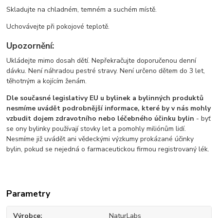
Skladujte na chladném, temném a suchém místě.
Uchovávejte při pokojové teplotě.
Upozornění:
Ukládejte mimo dosah dětí. Nepřekračujte doporučenou denní
dávku. Není náhradou pestré stravy. Není určeno dětem do 3 let,
těhotným a kojícím ženám.
Dle současné legislativy EU u bylinek a bylinných produktů
nesmíme uvádět podrobnější informace, které by v nás mohly
vzbudit dojem zdravotního nebo léčebného účinku bylin
- byť
se ony bylinky používají stovky let a pomohly miliónům lidí.
Nesmíme již uvádět ani vědeckými výzkumy prokázané účinky
bylin, pokud se nejedná o farmaceutickou firmou registrovaný lék.
Parametry
Výrobce
NaturLabs