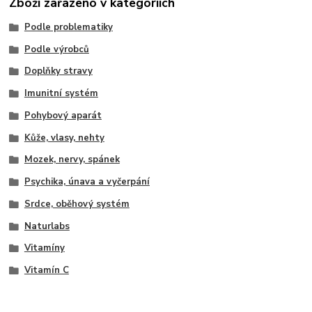
Zboží zařazeno v kategoriích
Podle problematiky
Podle výrobců
Doplňky stravy
Imunitní systém
Pohybový aparát
Kůže, vlasy, nehty
Mozek, nervy, spánek
Psychika, únava a vyčerpání
Srdce, oběhový systém
Naturlabs
Vitamíny
Vitamín C