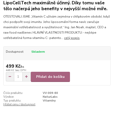
LipoCellTech maximálně účinný. Díky tomu vaše
tělo načerpá jeho benefity v nejvyšší možné míře.
OTESTOVALI JSME „Vitamín C užívám zejména v chřipkovém období, když
chci podpořit svoji imunitu. Jeho liposomální forma navíc zaručuje
maximální vstřebatelnost a využitelnost.“ Ing. Jan Noah, majitel, CEO a
raw food nadšenec HLAVNÍ VLASTNOSTI PRODUKTU:- nejlépe
vstřebatelná forma vitamínu C- patento...
celý popis
Dostupnost
Skladem
499 Kč
/
ks
446 Kč
bez DPH
Přidat do košíku
Číslo produktu:
VV-009-60
Výrobce:
NaturLabs
Typ produktu:
Vitamíny
Hlídat cenu / dostupnost