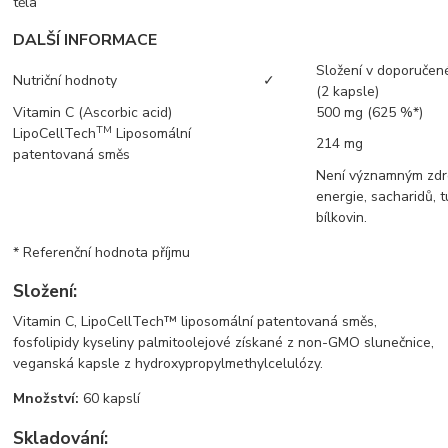
těla
DALŠÍ INFORMACE
Složení v doporučen
Nutriční hodnoty
✓
(2 kapsle)
Vitamin C (Ascorbic acid)
500 mg (625 %*)
TM
LipoCellTech
Liposomální
214 mg
patentovaná směs
Není významným zdr
energie, sacharidů, t
bílkovin.
* Referenční hodnota příjmu
Složení:
Vitamin C, LipoCellTech™ liposomální patentovaná směs,
fosfolipidy kyseliny palmitoolejové získané z non-GMO slunečnice,
veganská kapsle z hydroxypropylmethylcelulózy.
Množství:
60 kapslí
Skladování: