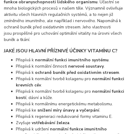
funkce obranyschopnosti lidského organismu
. Účastní se
mnoha biologických procesů v našem těle. Významně ovlivňuje
aktivitu všech hlavních regulačních systémů, a to nejen již
zmíněného imunitního, ale například i nervového. Napomáhá k
ochraně buněk před oxidativním stresem. Jeho vlastnosti
jsou prospěšné pro uchování optimální vitality na úrovni všech
buněk a tkání.
JAKÉ JSOU HLAVNÍ PŘÍZNIVÉ ÚČINKY VITAMÍNU C?
Přispívá k
normální funkci imunitního systému
.
Přispívá k normální činnosti
nervové soustavy
.
Přispívá k
ochraně buněk před oxidativním stresem
.
Přispívá k normální tvorbě kolagenu pro
normální funkci
krevních cév
.
Přispívá k normální tvorbě kolagenu pro
normální funkci
kostí
, dásní a kůže.
Přispívá k normálnímu energetickému metabolismu.
Přispívá ke
snížení míry únavy a vyčerpání
.
Přispívá k regeneraci redukované formy vitaminu E.
Zvyšuje
vstřebávání železa
.
Přispívá k udržení
normální funkce imunitního