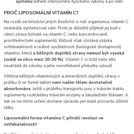
systému
během intenzivního fyzického výkonu a po něm.
PROČ LIPOSOMÁLNÍ VITAMÍN C?
Na rozdíl od množství jiných živočichů si náš organismus vitamín C
nedokáže syntetizovat sám. Proto je důležité přijímat jej buď v
rámci stravy bohaté na vitamín C, nebo koncentrovaně,
prostřednictvím suplementů. Klíčová však zůstává otázka
vstřebatelnosti a reálné využitelnosti (biologické dostupnosti)
vitamínu, která
u běžných doplňků stravy nemusí být vysoká
(uvádí se něco mezi 10–20 %)
. Vitamín C si totiž naše tělo
neukládá do zásoby a jeho nevstřebané přebytky vyloučí.
Většina běžných vitamínových a minerálních doplňků stravy v
prášku či ve formě tablet
není naším tělem dostatečně
absorbována
. Ještě v průběhu transportu jsou v trávicím traktu
suplementy rozkládány trávicími enzymy a žaludečními šťávami. A
tak se na místo určení dostane opravdu jen malé procento účinné
látky.
Liposomální forma vitamínu C přináší revoluci ve
vstřebatelnosti!