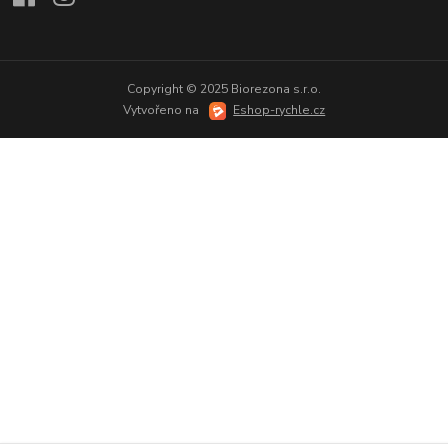
Copyright © 2025 Biorezona s.r.o.
Vytvořeno na
Eshop-rychle.cz