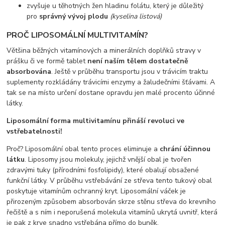
zvyšuje u těhotných žen hladinu folátu, který je důležitý
pro
správný vývoj plodu
(kyselina listová)
PROČ LIPOSOMÁLNÍ MULTIVITAMÍN?
Většina běžných vitamínových a minerálních doplňků stravy v
prášku či ve formě tablet
není naším tělem dostatečně
absorbována
. Ještě v průběhu transportu jsou v trávicím traktu
suplementy rozkládány trávicími enzymy a žaludečními šťávami. A
tak se na místo určení dostane opravdu jen malé procento účinné
látky.
Liposomální forma multivitamínu přináší revoluci ve
vstřebatelnosti!
Proč? Liposomální obal tento proces eliminuje a
chrání účinnou
látku
. Liposomy jsou molekuly, jejichž vnější obal je tvořen
zdravými tuky (přírodními fosfolipidy), které obalují obsažené
funkční látky. V průběhu vstřebávání ze střeva tento tukový obal
poskytuje vitamínům ochranný kryt. Liposomální váček je
přirozeným způsobem absorbován skrze stěnu střeva do krevního
řečiště a s ním i neporušená molekula vitamínů ukrytá uvnitř, která
je pak z krve snadno vstřebána přímo do buněk.