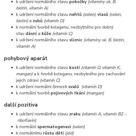
k udržení normálního stavu
pokožky
(vitamíny sk. B,
biotin, vitamín A)
k udržení normálního stavu
nehtů
(selen)
,
vlasů
(selen,
biotin)
a
zubů
(vitamín D)
k normální tvorbě kolagenu, nezbytného pro dobrý
stav
dásní
a
kůže
(vitamín C)
k udržení normálního stavu
sliznic
(vitamíny sk. B, biotin,
vitamín A)
pohybový aparát
k udržení normálního stavu
kostí
(vitamín D, vitamín K,
mangan)
a k tvorbě koleganu, nezbytného pro zachování
jejich zdraví
(vitamín C)
k udržení normální činnosti
svalů
(vitamín D)
k normální tvorbě
pojivových tkání
(mangan)
další pozitiva
k udržení normálního stavu
zraku
(vitamín A, vitamín B2 –
riboflavin)
k normální
spermatogenezi
(selen)
k normálnímu
růstu dětí
(jód)