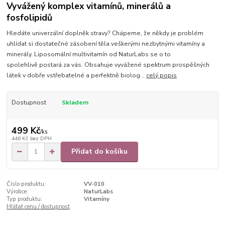
Vyvážený komplex vitamínů, minerálů a
fosfolipidů
Hledáte univerzální doplněk stravy? Chápeme, že někdy je problém
uhlídat si dostatečné zásobení těla veškerými nezbytnými vitamíny a
minerály. Liposomální multivitamín od NaturLabs se o to
spolehlivě postará za vás. Obsahuje vyvážené spektrum prospěšných
látek v dobře vstřebatelné a perfektně biolog...
celý popis
Dostupnost
Skladem
499 Kč
/
ks
446 Kč
bez DPH
Přidat do košíku
Číslo produktu:
VV-010
Výrobce:
NaturLabs
Typ produktu:
Vitamíny
Hlídat cenu / dostupnost