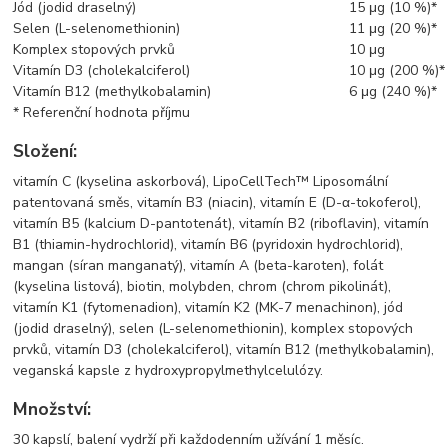
Jód (jodid draselný)
15 μg (10 %)*
Selen (L-selenomethionin)
11 μg (20 %)*
Komplex stopových prvků
10 μg
Vitamín D3 (cholekalciferol)
10 μg (200 %)*
Vitamín B12 (methylkobalamin)
6 μg (240 %)*
* Referenční hodnota příjmu
Složení:
vitamín C (kyselina askorbová), LipoCellTech™ Liposomální
patentovaná směs, vitamín B3 (niacin), vitamín E (D-α-tokoferol),
vitamín B5 (kalcium D-pantotenát), vitamín B2 (riboflavin), vitamín
B1 (thiamin-hydrochlorid), vitamín B6 (pyridoxin hydrochlorid),
mangan (síran manganatý), vitamín A (beta-karoten), folát
(kyselina listová), biotin, molybden, chrom (chrom pikolinát),
vitamín K1 (fytomenadion), vitamín K2 (MK-7 menachinon), jód
(jodid draselný), selen (L-selenomethionin), komplex stopových
prvků, vitamín D3 (cholekalciferol), vitamín B12 (methylkobalamin),
veganská kapsle z hydroxypropylmethylcelulózy.
Množství:
30 kapslí, balení vydrží při každodenním užívání 1 měsíc.