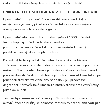
řadu benefitů doložených množstvím klinických studií.
UNIKÁTNÍ TECHNOLOGIE NA MOLEKULÁRNÍ ÚROVNI
Liposomální formy vitamínů a minerálů jsou v medicíně s
úspěchem využívány již pěknou řádku let za účelem zvýšení
absorpce aktivních látek do organismu.
Liposomální vitamíny od NaturLabs využívají 100% přírodní
technologii
LipoCellTech
, která zajišťuje
jejich
dokonalou
vstřebatelnost.
Tak můžete konečně
pocítit
skutečný efekt
suplementace.
Konkrétně to funguje tak, že molekula vitamínu je během
zpracování obalena fosfolipidovou vrstvou. Ta je velmi podobná
našim buňkám, proto ji buňky jednodušeji přijmou a obsah snadno
proniká dovnitř. Vrstva fosfolipidů jednak
chrání aktivní látku
při
průchodu trávicím traktem, aby nedošlo k její předčasné
degradaci. Zároveň také umožňuje hladký transport aktivní látky
přímo do buněk.
Taková
liposomální struktura
je tělu vlastní a po doručení
aktivní látky do buňky se samotné fosfolipidy stanou
výživou pro