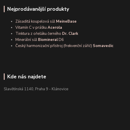
Nejprodávanější produkty
Zásaditá koupelová sůl
MeineBase
Vitamín C v prášku
Acerola
Tinktura z ořešáku černého
Dr. Clark
Minerální sůl
Biomineral
D6
Český harmonizační přístroj (frekvenční zářič)
Somavedic
Kde nás najdete
Slavětínská 1140, Praha 9 - Klánovice