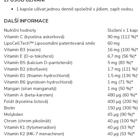
1 kapsle užívat jednou denně společně s jídlem, zapít vodou.
DALŠÍ INFORMACE
Nutriční hodnoty
Složení v 1 kaps
Vitamín C (kyselina askorbová)
90 mg (112 %)
LipoCellTech™ Liposomální patentovaná směs
60 mg
Vitamín B3 (niacin)
16 mg (100 %)
Vitamín E (D-α-tokoferol)
6,7 mg (56 %)*
Vitamín B5 (kalcium D-pantotenát)
5 mg (83 %)*
Vitamín B2 (riboflavin)
1.7 mg (121 %)
Vitamín B1 (thiamin-hydrochlorid)
1.5 mg (136 %)
Vitamín B6 (pyridoxin hydrochlorid)
1 mg (71 %)*
Mangan (síran manganatý)
1 mg (50 %)*
Vitamín A (beta-karoten)
480 μg (60 %)*
Folát (kyselina listová)
400 μg (200 %)
Biotin
150 μg (300 %)
Molybden
45 μg (90 %)*
Chrom (chrom pikolinát)
40 μg (100 %)*
Vitamín K1 (fytomenadion)
40 μg (53 %)*
Vitamín K2 (MK-7 menachinon)
40 μg (53 %)*