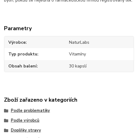
bylin, pokud se nejedná o farmaceutickou firmou registrovaný lék.
Parametry
Výrobce
NaturLabs
Typ produktu
Vitamíny
Obsah balení
30 kapslí
Zboží zařazeno v kategoriích
Podle problematiky
Podle výrobců
Doplňky stravy