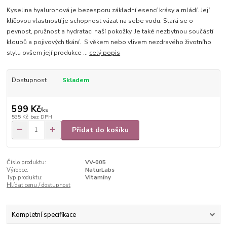
Kyselina hyaluronová je bezesporu základní esencí krásy a mládí. Její
klíčovou vlastností je schopnost vázat na sebe vodu. Stará se o
pevnost, pružnost a hydrataci naší pokožky. Je také nezbytnou součástí
kloubů a pojivových tkání. S věkem nebo vlivem nezdravého životního
stylu ovšem její produkce ...
celý popis
Dostupnost
Skladem
599 Kč
/
ks
535 Kč
bez DPH
Přidat do košíku
Číslo produktu:
VV-005
Výrobce:
NaturLabs
Typ produktu:
Vitamíny
Hlídat cenu / dostupnost
Kompletní specifikace