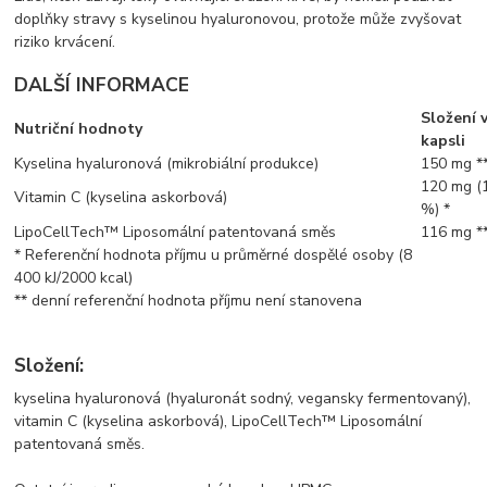
doplňky stravy s kyselinou hyaluronovou, protože může zvyšovat
riziko krvácení.
DALŠÍ INFORMACE
Složení v
Nutriční hodnoty
kapsli
Kyselina hyaluronová (mikrobiální produkce)
150 mg *
120 mg (
Vitamin C (kyselina askorbová)
%) *
LipoCellTech™ Liposomální patentovaná směs
116 mg *
* Referenční hodnota příjmu u průměrné dospělé osoby (8
400 kJ/2000 kcal)
** denní referenční hodnota příjmu není stanovena
Složení:
kyselina hyaluronová (hyaluronát sodný, vegansky fermentovaný),
vitamin C (kyselina askorbová), LipoCellTech™ Liposomální
patentovaná směs.