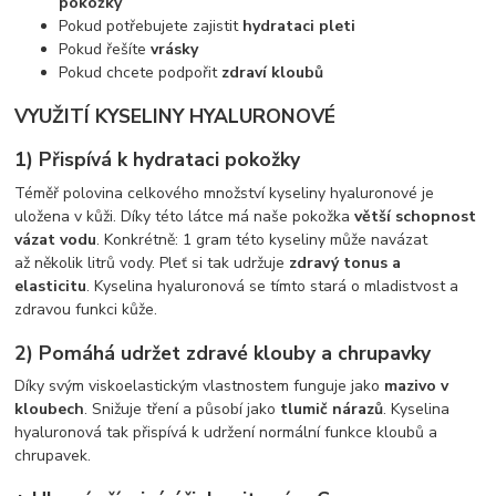
pokožky
Pokud potřebujete zajistit
hydrataci pleti
Pokud řešíte
vrásky
Pokud chcete podpořit
zdraví kloubů
VYUŽITÍ KYSELINY HYALURONOVÉ
1) Přispívá k hydrataci pokožky
Téměř polovina celkového množství kyseliny hyaluronové je
uložena v kůži. Díky této látce má naše pokožka
větší schopnost
vázat vodu
. Konkrétně: 1 gram této kyseliny může navázat
až několik litrů vody.
Pleť si tak udržuje
zdravý tonus a
elasticitu
. Kyselina hyaluronová se tímto stará o mladistvost a
zdravou funkci kůže.
2) Pomáhá udržet zdravé klouby a chrupavky
Díky svým viskoelastickým vlastnostem funguje jako
mazivo v
kloubech
. Snižuje tření a působí jako
tlumič nárazů
. Kyselina
hyaluronová tak přispívá k udržení normální funkce kloubů a
chrupavek.