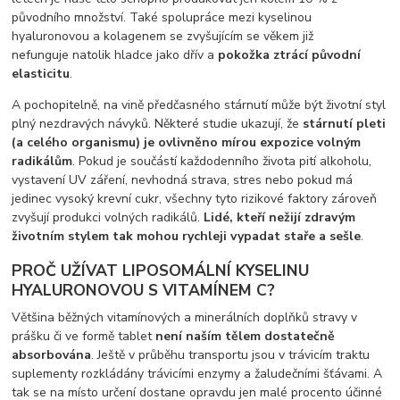
původního množství. Také spolupráce mezi kyselinou
hyaluronovou a kolagenem se zvyšujícím se věkem již
nefunguje natolik hladce jako dřív a
pokožka ztrácí původní
elasticitu
.
A pochopitelně, na vině předčasného stárnutí může být životní styl
plný nezdravých návyků. Některé studie ukazují, že
stárnutí pleti
(a celého organismu) je ovlivněno mírou
expozice volným
radikálům
. Pokud je součástí každodenního života pití alkoholu,
vystavení UV záření, nevhodná strava, stres nebo pokud má
jedinec vysoký krevní cukr, všechny tyto rizikové faktory zároveň
zvyšují produkci volných radikálů.
Lidé, kteří nežijí zdravým
životním stylem tak mohou rychleji vypadat staře a sešle
.
PROČ UŽÍVAT LIPOSOMÁLNÍ KYSELINU
HYALURONOVOU S VITAMÍNEM C?
Většina běžných vitamínových a minerálních doplňků stravy v
prášku či ve formě tablet
není naším tělem dostatečně
absorbována
. Ještě v průběhu transportu jsou v trávicím traktu
suplementy rozkládány trávicími enzymy a žaludečními šťávami. A
tak se na místo určení dostane opravdu jen malé procento účinné