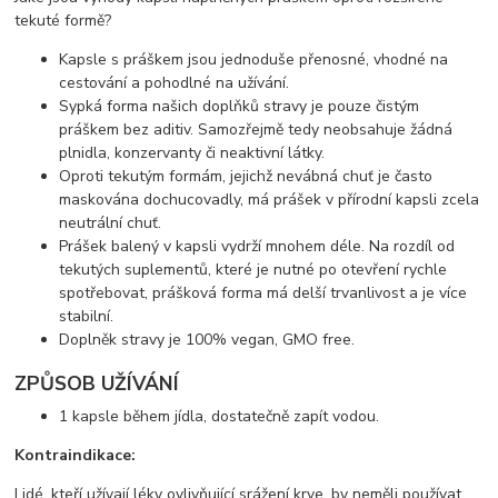
tekuté formě?
Kapsle s práškem jsou jednoduše přenosné, vhodné na
cestování a pohodlné na užívání.
Sypká forma našich doplňků stravy je pouze čistým
práškem bez aditiv. Samozřejmě tedy neobsahuje žádná
plnidla, konzervanty či neaktivní látky.
Oproti tekutým formám, jejichž nevábná chuť je často
maskována dochucovadly, má prášek v přírodní kapsli zcela
neutrální chuť.
Prášek balený v kapsli vydrží mnohem déle. Na rozdíl od
tekutých suplementů, které je nutné po otevření rychle
spotřebovat, prášková forma má delší trvanlivost a je více
stabilní.
Doplněk stravy je 100% vegan, GMO free.
ZPŮSOB UŽÍVÁNÍ
1 kapsle během jídla, dostatečně zapít vodou.
Kontraindikace:
Lidé, kteří užívají léky ovlivňující srážení krve, by neměli používat