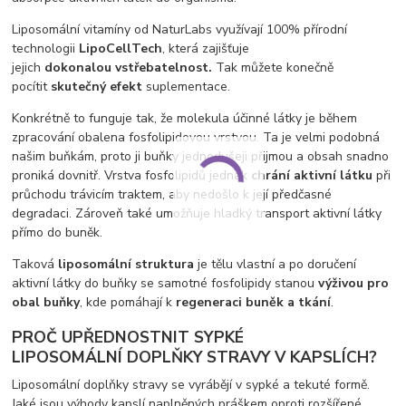
Liposomální vitamíny od NaturLabs využívají 100% přírodní
technologii
LipoCellTech
, která zajišťuje
jejich
dokonalou
vstřebatelnost.
Tak můžete konečně
pocítit
skutečný efekt
suplementace.
Konkrétně to funguje tak, že molekula účinné látky je během
zpracování obalena fosfolipidovou vrstvou. Ta je velmi podobná
našim buňkám, proto ji buňky jednodušeji přijmou a obsah snadno
proniká dovnitř. Vrstva fosfolipidů jednak
chrání aktivní látku
při
průchodu trávicím traktem, aby nedošlo k její předčasné
degradaci. Zároveň také umožňuje hladký transport aktivní látky
přímo do buněk.
Taková
liposomální struktura
je tělu vlastní a po doručení
aktivní látky do buňky se samotné fosfolipidy stanou
výživou pro
obal buňky
, kde pomáhají k
regeneraci buněk a tkání
.
PROČ UPŘEDNOSTNIT SYPKÉ
LIPOSOMÁLNÍ DOPLŇKY STRAVY V KAPSLÍCH?
Liposomální doplňky stravy se vyrábějí v sypké a tekuté formě.
Jaké jsou výhody kapslí naplněných práškem oproti rozšířené