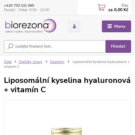
0
ks
+420 733 321 665
za
0,00 Kč
Pondělí - Pátek: 8:00 - 16:00
Menu
Hledat
Úvod
Doplňky stravy
Vitamíny
Liposomální kyselina hyaluronová +
vitamín C
Liposomální kyselina hyaluronová
+ vitamín C