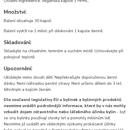
Ostatní ingredience: veganská kapsle z HPMC.
Množství:
Balení obsahuje 30 kapslí.
Balení vydrží na 1 měsíc při dávkování 1 kapsle denně.
Skladování:
Skladujte na chladném, temném a suchém místě. Uchovávejte při
pokojové teplotě.
Upozornění:
Ukládejte mimo dosah dětí. Nepřekračujte doporučenou denní
dávku. Není náhradou pestré stravy. Není určeno dětem do 3 let,
těhotným a kojícím ženám.
Dle současné legislativy EU u bylinek a bylinných produktů
nesmíme uvádět podrobnější informace, které by v nás mohly
vzbudit dojem zdravotního nebo léčebného účinku bylin
- byť
se ony bylinky používají stovky let a pomohly miliónům lidí.
Nesmíme již uvádět ani vědeckými výzkumy prokázané účinky