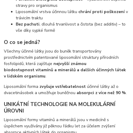
stravy pro organismus
Liposomální vrstva účinnou látku
chrání proti poškození
v
trávicím traktu
Bez pachuti
, dlouhá trvanlivost a čistota (bez additiv) – to
vše díky sypké formě
O co se jedná?
Všechny účinné látky jsou do buněk transportovány
prostřednictvím patentované liposomální struktury přírodních
fosfolipidů, která zajišťuje
nejvyšší známou
biodostupnost vitamínů a minerálů a dalších účinných látek
v lidském organismu
.
Liposomální forma
zvyšuje vstřebatelnost
účinné látky až o
dvacetinásobek a umožňuje buněčnou
absorpci z více než 90 %
.
UNIKÁTNÍ TECHNOLOGIE NA MOLEKULÁRNÍ
ÚROVNI
Liposomální formy vitamínů a minerálů jsou v medicíně s
úspěchem využívány již pěknou řádku let za účelem zvýšení
absorpce aktivních látek do organismu.