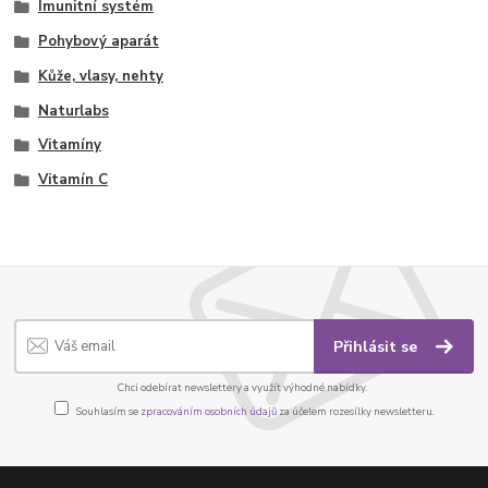
Imunitní systém
Pohybový aparát
Kůže, vlasy, nehty
Naturlabs
Vitamíny
Vitamín C
Přihlásit se
Chci odebírat newslettery a využít výhodné nabídky.
Souhlasím se
zpracováním osobních údajů
za účelem rozesílky newsletteru.