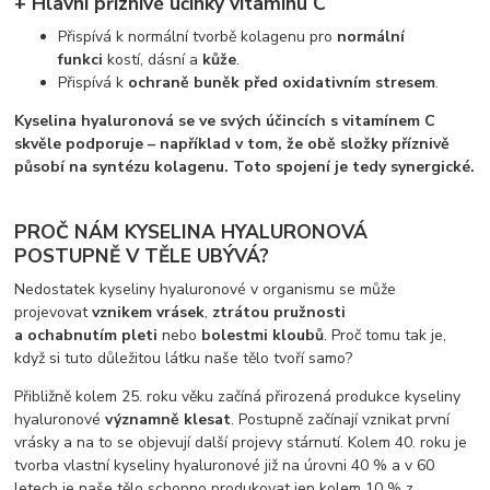
+ Hlavní příznivé účinky vitamínu C
Přispívá k normální tvorbě kolagenu pro
normální
funkci
kostí, dásní a
kůže
.
Přispívá k
ochraně buněk před oxidativním stresem
.
Kyselina hyaluronová se ve svých účincích s vitamínem C
skvěle podporuje – například v tom, že obě složky příznivě
působí na syntézu kolagenu. Toto spojení je tedy synergické.
PROČ NÁM KYSELINA HYALURONOVÁ
POSTUPNĚ V TĚLE UBÝVÁ?
Nedostatek kyseliny hyaluronové v organismu se může
projevovat
vznikem vrásek
,
ztrátou pružnosti
a ochabnutím pleti
nebo
bolestmi kloubů
. Proč tomu tak je,
když si tuto důležitou látku naše tělo tvoří samo?
Přibližně kolem 25. roku věku začíná přirozená produkce kyseliny
hyaluronové
významně klesat
. Postupně začínají vznikat první
vrásky a na to se objevují další projevy stárnutí. Kolem 40. roku je
tvorba vlastní kyseliny hyaluronové již na úrovni 40 % a v 60
letech je naše tělo schopno produkovat jen kolem 10 % z