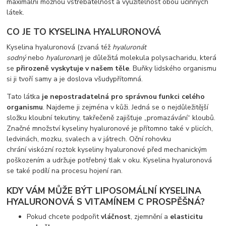
maximální možnou vstřebatelnost a využitelnost obou účinných
látek.
CO JE TO KYSELINA HYALURONOVÁ
Kyselina hyaluronová (zvaná též
hyaluronát
sodný
nebo
hyaluronan
) je důležitá molekula polysacharidu, která
se
přirozeně vyskytuje v našem těle
. Buňky lidského organismu
si ji tvoří samy a je doslova všudypřítomná.
Tato látka
je nepostradatelná pro správnou funkci celého
organismu
. Najdeme ji zejména v kůži. Jedná se o nejdůležitější
složku kloubní tekutiny, takřečeně zajišťuje „promazávání“ kloubů.
Značné množství kyseliny hyaluronové je přítomno také v plicích,
ledvinách, mozku, svalech a v játrech. Oční rohovku
chrání viskózní roztok kyseliny hyaluronové před mechanickým
poškozením a udržuje potřebný tlak v oku. Kyselina hyaluronová
se také podílí na procesu hojení ran.
KDY VÁM MŮŽE BÝT LIPOSOMÁLNÍ KYSELINA
HYALURONOVÁ S VITAMÍNEM C PROSPĚŠNÁ?
Pokud chcete podpořit
vláčnost
, zjemnění a
elasticitu