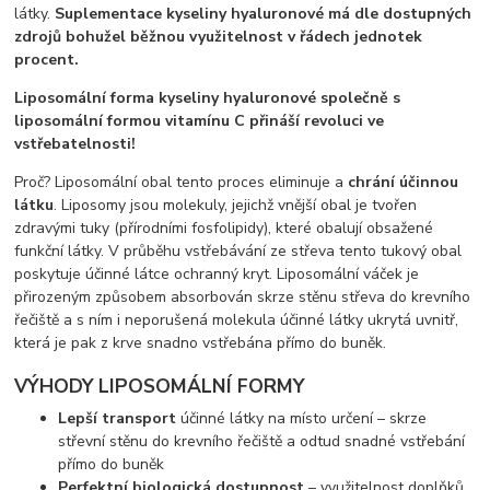
látky.
Suplementace kyseliny hyaluronové má dle dostupných
zdrojů bohužel běžnou využitelnost v řádech jednotek
procent.
Liposomální forma kyseliny hyaluronové společně s
liposomální formou vitamínu C přináší revoluci ve
vstřebatelnosti!
Proč? Liposomální obal tento proces eliminuje a
chrání účinnou
látku
. Liposomy jsou molekuly, jejichž vnější obal je tvořen
zdravými tuky (přírodními fosfolipidy), které obalují obsažené
funkční látky. V průběhu vstřebávání ze střeva tento tukový obal
poskytuje účinné látce ochranný kryt. Liposomální váček je
přirozeným způsobem absorbován skrze stěnu střeva do krevního
řečiště a s ním i neporušená molekula účinné látky ukrytá uvnitř,
která je pak z krve snadno vstřebána přímo do buněk.
VÝHODY LIPOSOMÁLNÍ FORMY
Lepší transport
účinné látky na místo určení – skrze
střevní stěnu do krevního řečiště a odtud snadné vstřebání
přímo do buněk
Perfektní biologická dostupnost
– využitelnost doplňků