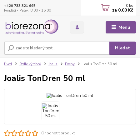
0
ks
+420 733 321 665
za
0,00 Kč
Pondělí - Pátek: 8:00 - 16:00
Menu
Hledat
Úvod
Podle výrobců
Joalis
Dreny
Joalis TonDren 50 ml
Joalis TonDren 50 ml
Ohodnotit produkt