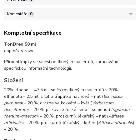
Komentáře
0
Kompletní specifikace
TonDren 50 ml
doplněk stravy
Přírodní kapky se směsí rostlinných macerátů, zpracováno
specifickou informační technologií.
Složení
20% ethanol – 47,5 ml; směs rostlinných macerátů v 20%
ethanolu – 2,5 ml, z toho třapatka nachová – nať (
Echinacea
purpurea
) – 20 %, divizna velkokvětá – květ (
Verbascum
densiflorum
) – 20 %, pískavice řecké seno – semeno (
Trigonella
foenum-graecum
) – 20 %, proskurník lékařský – nať (
Althaea
officinalis
) – 20 %, proskurník lékařský – kořen (
Althaea officinalis
)
– 20 %.