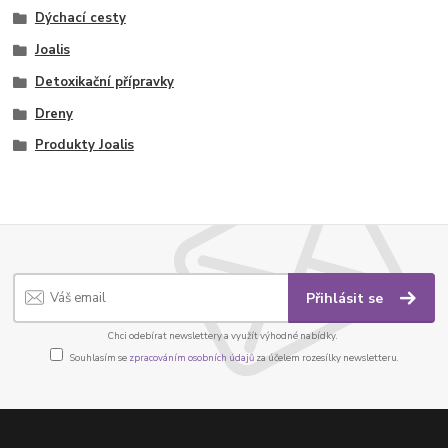
Dýchací cesty
Joalis
Detoxikační přípravky
Dreny
Produkty Joalis
Přihlásit se
Chci odebírat newslettery a využít výhodné nabídky.
Souhlasím se
zpracováním osobních údajů
za účelem rozesílky newsletteru.