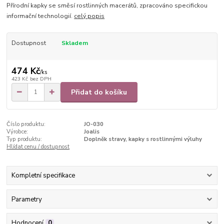
Přírodní kapky se směsí rostlinných macerátů, zpracováno specifickou
informační technologií.
celý popis
Dostupnost
Skladem
474 Kč
/
ks
423 Kč
bez DPH
Přidat do košíku
Číslo produktu:
JO-030
Výrobce:
Joalis
Typ produktu:
Doplněk stravy, kapky s rostlinnými výluhy
Hlídat cenu / dostupnost
Kompletní specifikace
Parametry
Hodnocení
0