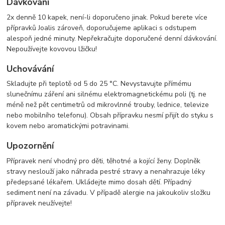
Dávkování
2x denně 10 kapek, není-li doporučeno jinak. Pokud berete více
přípravků Joalis zároveň, doporučujeme aplikaci s odstupem
alespoň jedné minuty. Nepřekračujte doporučené denní dávkování.
Nepoužívejte kovovou lžičku!
Uchovávání
Skladujte při teplotě od 5 do 25 °C. Nevystavujte přímému
slunečnímu záření ani silnému elektromagnetickému poli (tj. ne
méně než pět centimetrů od mikrovlnné trouby, lednice, televize
nebo mobilního telefonu). Obsah přípravku nesmí přijít do styku s
kovem nebo aromatickými potravinami.
Upozornění
Přípravek není vhodný pro děti, těhotné a kojící ženy. Doplněk
stravy neslouží jako náhrada pestré stravy a nenahrazuje léky
předepsané lékařem. Ukládejte mimo dosah dětí. Případný
sediment není na závadu. V případě alergie na jakoukoliv složku
přípravek neužívejte!