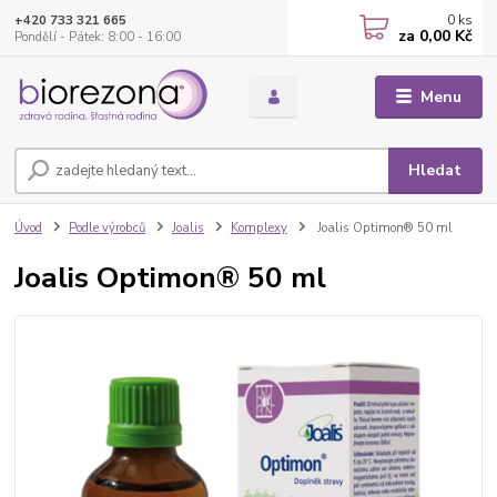
0
ks
+420 733 321 665
za
0,00 Kč
Pondělí - Pátek: 8:00 - 16:00
Menu
Hledat
Úvod
Podle výrobců
Joalis
Komplexy
Joalis Optimon® 50 ml
Joalis Optimon® 50 ml