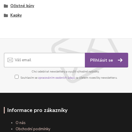
Očistné kúry
Kapky
Přihlásit se
Chci odebírat newslettery a využít výhodné nabídky.
Souhlasím se
zpracováním osobních údajů
za účelem rozesílky newsletteru.
Informace pro zákazníky
O nás
Obchodní podmínky