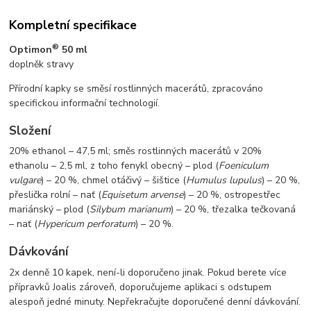
Kompletní specifikace
®
Optimon
50 ml
doplněk stravy
Přírodní kapky se směsí rostlinných macerátů, zpracováno
specifickou informační technologií.
Složení
20% ethanol – 47,5 ml; směs rostlinných macerátů v 20%
ethanolu – 2,5 ml, z toho fenykl obecný – plod (
Foeniculum
vulgare
) – 20 %, chmel otáčivý – šištice (
Humulus lupulus
) – 20 %,
přeslička rolní – nať (
Equisetum arvense
) – 20 %, ostropestřec
mariánský – plod (
Silybum marianum
) – 20 %, třezalka tečkovaná
– nať (
Hypericum perforatum
) – 20 %.
Dávkování
2x denně 10 kapek, není-li doporučeno jinak. Pokud berete více
přípravků Joalis zároveň, doporučujeme aplikaci s odstupem
alespoň jedné minuty. Nepřekračujte doporučené denní dávkování.