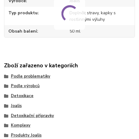
Výrobce
Joalis
Typ produktu
Doplněk stravy, kapky s
rostlinnými výluhy
Obsah balení
50 ml
Zboží zařazeno v kategoriích
Podle problematiky
Podle výrobců
Detoxikace
Joalis
Detoxikační přípravky
Komplexy
Produkty Joalis