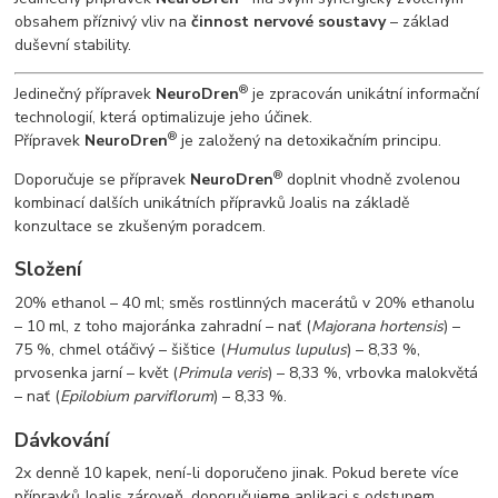
obsahem příznivý vliv na
činnost nervové soustavy
–
základ
duševní stability.
®
Jedinečný přípravek
NeuroDren
je zpracován unikátní informační
technologií, která optimalizuje jeho účinek.
®
Přípravek
NeuroDren
je založený na detoxikačním principu.
®
Doporučuje se přípravek
NeuroDren
doplnit vhodně zvolenou
kombinací dalších unikátních přípravků Joalis na základě
konzultace se zkušeným poradcem.
Složení
20% ethanol – 40 ml; směs rostlinných macerátů v 20% ethanolu
– 10 ml, z toho majoránka zahradní – nať (
Majorana hortensis
) –
75 %, chmel otáčivý – šištice (
Humulus lupulus
) – 8,33 %,
prvosenka jarní – květ (
Primula veris
) – 8,33 %, vrbovka malokvětá
– nať (
Epilobium parviflorum
) – 8,33 %.
Dávkování
2x denně 10 kapek, není-li doporučeno jinak. Pokud berete více
přípravků Joalis zároveň, doporučujeme aplikaci s odstupem