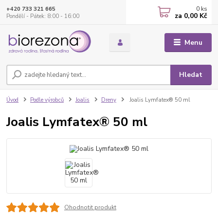
0
ks
+420 733 321 665
za
0,00 Kč
Pondělí - Pátek: 8:00 - 16:00
Menu
Hledat
Úvod
Podle výrobců
Joalis
Dreny
Joalis Lymfatex® 50 ml
Joalis Lymfatex® 50 ml
Ohodnotit produkt