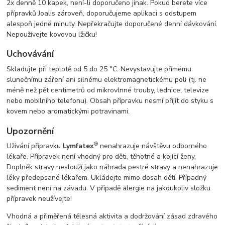
2x denně 10 kapek, není-li doporučeno jinak. Pokud berete více
přípravků Joalis zároveň, doporučujeme aplikaci s odstupem
alespoň jedné minuty. Nepřekračujte doporučené denní dávkování.
Nepoužívejte kovovou lžičku!
Uchovávání
Skladujte při teplotě od 5 do 25 °C. Nevystavujte přímému
slunečnímu záření ani silnému elektromagnetickému poli (tj. ne
méně než pět centimetrů od mikrovlnné trouby, lednice, televize
nebo mobilního telefonu). Obsah přípravku nesmí přijít do styku s
kovem nebo aromatickými potravinami.
Upozornění
®
Užívání přípravku
Lymfatex
nenahrazuje návštěvu odborného
lékaře. Přípravek není vhodný pro děti, těhotné a kojící ženy.
Doplněk stravy neslouží jako náhrada pestré stravy a nenahrazuje
léky předepsané lékařem. Ukládejte mimo dosah dětí. Případný
sediment není na závadu. V případě alergie na jakoukoliv složku
přípravek neužívejte!
Vhodná a přiměřená tělesná aktivita a dodržování zásad zdravého