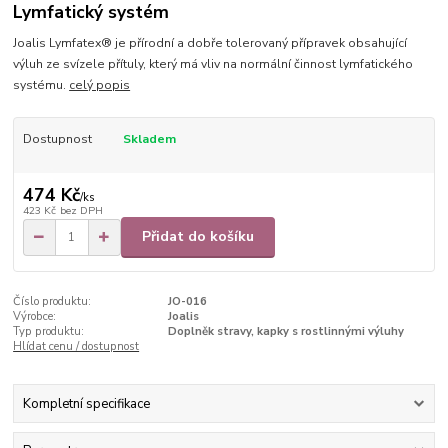
Lymfatický systém
Joalis Lymfatex® je přírodní a dobře tolerovaný přípravek obsahující
výluh ze svízele přítuly, který má vliv na normální činnost lymfatického
systému.
celý popis
Dostupnost
Skladem
474 Kč
/
ks
423 Kč
bez DPH
Přidat do košíku
Číslo produktu:
JO-016
Výrobce:
Joalis
Typ produktu:
Doplněk stravy, kapky s rostlinnými výluhy
Hlídat cenu / dostupnost
Kompletní specifikace