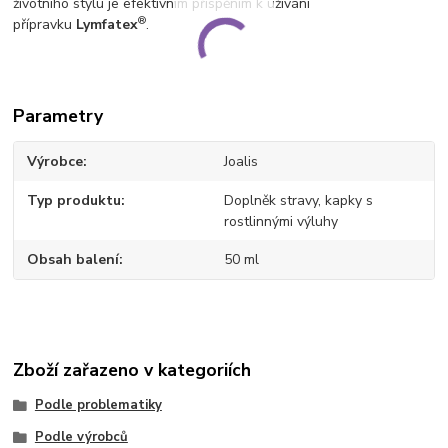
životního stylu je efektivním přispěním k užívání
®
přípravku
Lymfatex
.
Parametry
Výrobce
Joalis
Typ produktu
Doplněk stravy, kapky s
rostlinnými výluhy
Obsah balení
50 ml
Zboží zařazeno v kategoriích
Podle problematiky
Podle výrobců