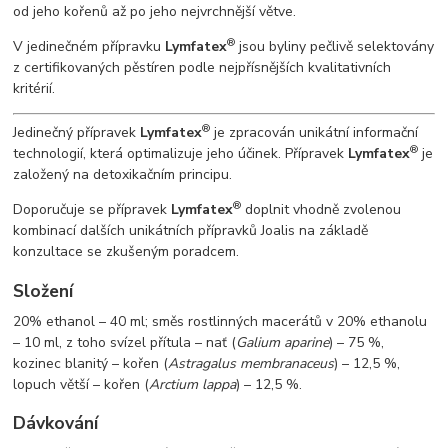
od jeho kořenů až po jeho nejvrchnější větve.
®
V jedinečném přípravku
Lymfatex
jsou byliny pečlivě selektovány
z certifikovaných pěstíren podle nejpřísnějších kvalitativních
kritérií.
®
Jedinečný přípravek
Lymfatex
je zpracován unikátní informační
®
technologií, která optimalizuje jeho účinek. Přípravek
Lymfatex
je
založený na detoxikačním principu.
®
Doporučuje se přípravek
Lymfatex
doplnit vhodně zvolenou
kombinací dalších unikátních přípravků Joalis na základě
konzultace se zkušeným poradcem.
Složení
20% ethanol – 40 ml; směs rostlinných macerátů v 20% ethanolu
– 10 ml, z toho svízel přítula – nať (
Galium aparine
) – 75 %,
kozinec blanitý – kořen (
Astragalus membranaceus
) – 12,5 %,
lopuch větší – kořen (
Arctium lappa
) – 12,5 %.
Dávkování