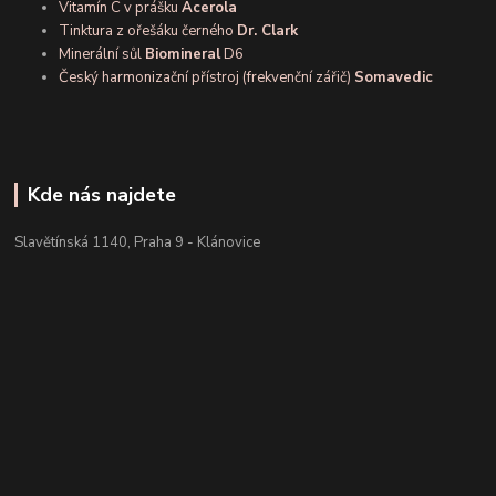
Vitamín C v prášku
Acerola
Tinktura z ořešáku černého
Dr. Clark
Minerální sůl
Biomineral
D6
Český harmonizační přístroj (frekvenční zářič)
Somavedic
Kde nás najdete
Slavětínská 1140, Praha 9 - Klánovice