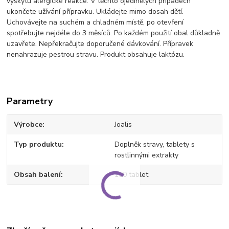
výskytu alergické reakce. V těchto ojedinělých případech
ukončete užívání přípravku. Ukládejte mimo dosah dětí.
Uchovávejte na suchém a chladném místě, po otevření
spotřebujte nejdéle do 3 měsíců. Po každém použití obal důkladně
uzavřete. Nepřekračujte doporučené dávkování. Přípravek
nenahrazuje pestrou stravu. Produkt obsahuje laktózu.
Parametry
Výrobce
Joalis
Typ produktu
Doplněk stravy, tablety s
rostlinnými extrakty
Obsah balení
100 tablet