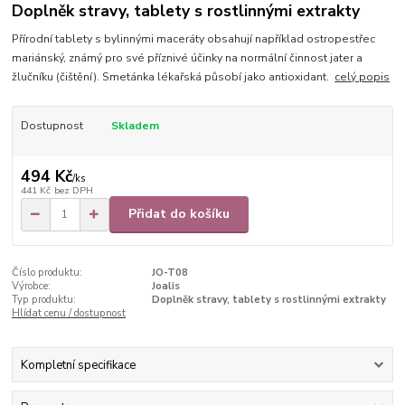
Doplněk stravy, tablety s rostlinnými extrakty
Přírodní tablety s bylinnými maceráty obsahují například ostropestřec
mariánský, známý pro své příznivé účinky na normální činnost jater a
žlučníku (čištění). Smetánka lékařská působí jako antioxidant.
celý popis
Dostupnost
Skladem
494 Kč
/
ks
441 Kč
bez DPH
Přidat do košíku
Číslo produktu:
JO-T08
Výrobce:
Joalis
Typ produktu:
Doplněk stravy, tablety s rostlinnými extrakty
Hlídat cenu / dostupnost
Kompletní specifikace