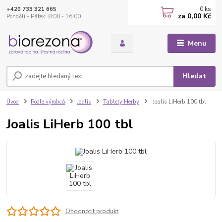
0
ks
+420 733 321 665
za
0,00 Kč
Pondělí - Pátek: 8:00 - 16:00
Menu
Hledat
Úvod
Podle výrobců
Joalis
Tablety Herby
Joalis LiHerb 100 tbl
Joalis LiHerb 100 tbl
Ohodnotit produkt