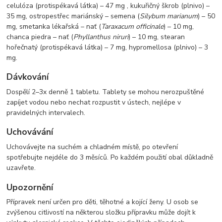
celulóza (protispékavá látka) – 47 mg , kukuřičný škrob (plnivo) –
35 mg, ostropestřec mariánský – semena (
Silybum marianum
) – 50
mg, smetanka lékařská – nať (
Taraxacum officinale
) – 10 mg,
chanca piedra – nať (
Phyllanthus niruri
) – 10 mg, stearan
hořečnatý (protispékavá látka) – 7 mg, hypromellosa (plnivo) – 3
mg.
Dávkování
Dospělí 2–3x denně 1 tabletu. Tablety se mohou nerozpuštěné
zapíjet vodou nebo nechat rozpustit v ústech, nejlépe v
pravidelných intervalech.
Uchovávání
Uchovávejte na suchém a chladném místě, po otevření
spotřebujte nejdéle do 3 měsíců. Po každém použití obal důkladně
uzavřete.
Upozornění
Přípravek není určen pro děti, těhotné a kojící ženy. U osob se
zvýšenou citlivostí na některou složku přípravku může dojít k