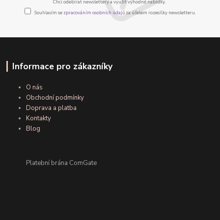
Chci odebírat newslettery a využít výhodné nabídky.
Souhlasím se
zpracováním osobních údajů
za účelem rozesílky newsletteru.
Informace pro zákazníky
O nás
Obchodní podmínky
Doprava a platba
Kontakty
Blog
Platební brána ComGate