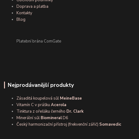
Obchodní podmínky
Doprava a platba
Kontakty
Blog
Platební brána ComGate
Nejprodávanější produkty
Zásaditá koupelová sůl
MeineBase
Vitamín C v prášku
Acerola
Tinktura z ořešáku černého
Dr. Clark
Minerální sůl
Biomineral
D6
Český harmonizační přístroj (frekvenční zářič)
Somavedic