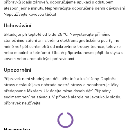
přípravků Joalis zároveň, doporučujeme aplikaci s odstupem
alespoň jedné minuty. Nepřekračujte doporučené denní dávkování.
Nepoužívejte kovovou lžičku!
Uchovávání
Skladujte při teplotě od 5 do 25 °C. Nevystavujte přímému
slunečnímu záření ani silnému elektromagnetickému poli (tj. ne
méně než pět centimetrů od mikrovlnné trouby, lednice, televize
nebo mobilního telefonu). Obsah přípravku nesmí přijít do styku s
kovem nebo aromatickými potravinami.
Upozornění
Přípravek není vhodný pro děti, těhotné a kojící ženy. Doplněk
stravy neslouží jako náhrada pestré stravy a nenahrazuje léky
předepsané lékařem. Ukládejte mimo dosah dětí. Případný
sediment není na závadu. V případě alergie na jakoukoliv složku
přípravek neužívejte!
Parametry