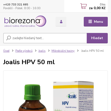
0
ks
+420 733 321 665
za
0,00 Kč
Pondělí - Pátek: 8:00 - 16:00
Menu
Hledat
Úvod
Podle výrobců
Joalis
Mikrobiální toxiny
Joalis HPV 50 ml
Joalis HPV 50 ml