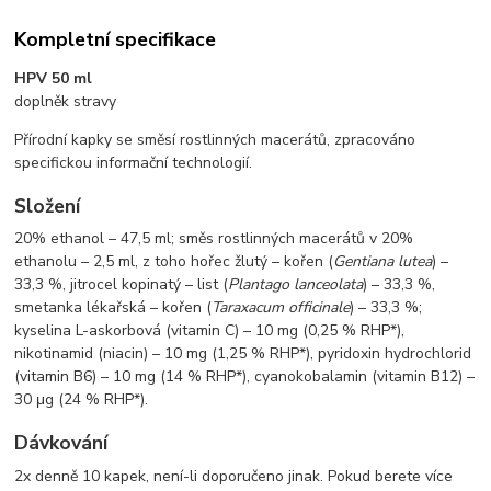
Kompletní specifikace
HPV 50 ml
doplněk stravy
Přírodní kapky se směsí rostlinných macerátů, zpracováno
specifickou informační technologií.
Složení
20% ethanol – 47,5 ml; směs rostlinných macerátů v 20%
ethanolu – 2,5 ml, z toho hořec žlutý – kořen (
Gentiana lutea
) –
33,3 %, jitrocel kopinatý – list (
Plantago lanceolata
) – 33,3 %,
smetanka lékařská – kořen (
Taraxacum officinale
) – 33,3 %;
kyselina L-askorbová (vitamin C) – 10 mg (0,25 % RHP*),
nikotinamid (niacin) – 10 mg (1,25 % RHP*), pyridoxin hydrochlorid
(vitamin B6) – 10 mg (14 % RHP*), cyanokobalamin (vitamin B12) –
30 μg (24 % RHP*).
Dávkování
2x denně 10 kapek, není-li doporučeno jinak. Pokud berete více