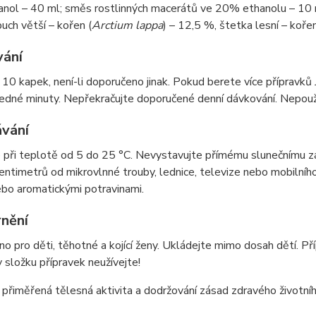
ol – 40 ml; směs rostlinných macerátů ve 20% ethanolu – 10 ml,
uch větší – kořen (
Arctium lappa
) – 12,5 %, štetka lesní – kořen
ání
10 kapek, není-li doporučeno jinak. Pokud berete více přípravků
edné minuty. Nepřekračujte doporučené denní dávkování. Nepouží
vání
 při teplotě od 5 do 25 °C. Nevystavujte přímému slunečnímu zá
entimetrů od mikrovlnné trouby, lednice, televize nebo mobilního
bo aromatickými potravinami.
nění
no pro děti, těhotné a kojící ženy. Ukládejte mimo dosah dětí. P
v složku přípravek neužívejte!
přiměřená tělesná aktivita a dodržování zásad zdravého životního 