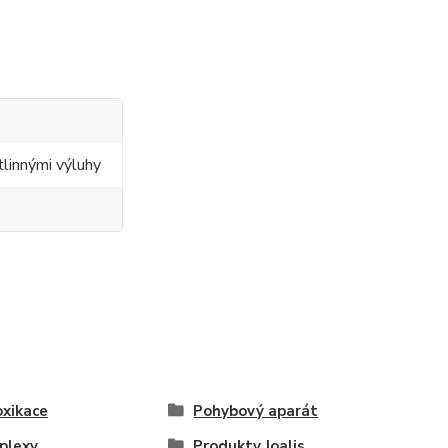
tlinnými výluhy
xikace
Pohybový aparát
plexy
Produkty Joalis