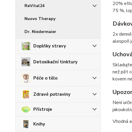
20% ethan
ReVital24
75 %, lop
Nuovo Therapy
Dávkov
Dr. Niedermaier
2x denně 
alespoň j
Doplňky stravy
Uchová
Detoxikační tinktury
Skladujte
než pět c
Péče o tělo
kovem ne
Upozor
Zdravé potraviny
Není urče
jakoukoli
Přístroje
Vhodná a 
Knihy