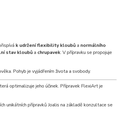
přispívá
k udržení flexibility kloubů
a
normálního
ní stav kloubů
a
chrupavek
. V přípravku se propojuje
lověka. Pohyb je vyjádřením života a svobody.
terá optimalizuje jeho účinek. Přípravek FlexiArt je
ch unikátních přípravků Joalis na základě konzultace se