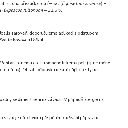
 z toho přeslička rolní – nať (
Equisetum arvense
) –
 (
Dipsacus fullonum
) – 12,5 %.
 Joalis zároveň, doporučujeme aplikaci s odstupem
vejte kovovou lžičku!
ření ani silnému elektromagnetickému poli (tj. ne méně
 telefonu). Obsah přípravku nesmí přijít do styku s
řípadný sediment není na závadu. V případě alergie na
stylu je efektivním přispěním k užívání přípravku.