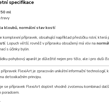
tní specifikace
 50 ml
stravy
ita kloubů, normální stav kostí
je komplexní přípravek, obsahující například přesličku rolní, která 
stí
. Lopuch větší, rovněž v přípravku obsažený má vliv na
normál
mací s účinky bylin.
ádku pohybový aparát je důležité nejen pro tělo, ale i pro duši č
 přípravek FlexiArt je zpracován unikátní informační technologií, k
na detoxikačním principu.
e se přípravek FlexiArt doplnit vhodně zvolenou kombinací další
 poradcem.
í