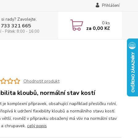
Přihlášení
 si rady? Zavolejte.
0
ks
 733 321 665
za
0,00 Kč
 - Pátek: 8:00 - 16:00
Ohodnotit produkt
ibilita kloubů, normální stav kostí
t je komplexní přípravek, obsahující například přesličku rolní,
řispívá k udržení flexibility kloubů a normálního stavu kostí.
 větší, rovněž v přípravku obsažený má vliv na normální stav
 a chrupavek.
celý popis