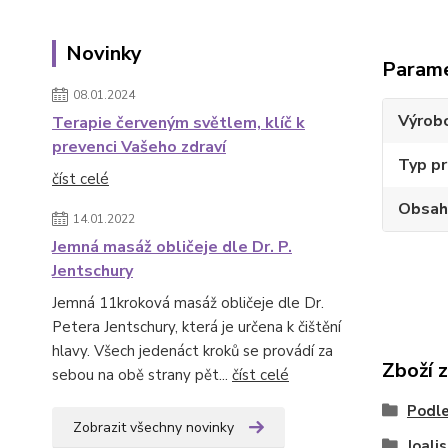
Novinky
Param
08.01.2024
Výrob
Terapie červeným světlem, klíč k
prevenci Vašeho zdraví
Typ p
číst celé
Obsah
14.01.2022
Jemná masáž obličeje dle Dr. P.
Jentschury
Jemná 11kroková masáž obličeje dle Dr.
Petera Jentschury, která je určena k čištění
hlavy. Všech jedenáct kroků se provádí za
Zboží 
sebou na obě strany pět...
číst celé
Podle
Zobrazit všechny novinky
Joalis