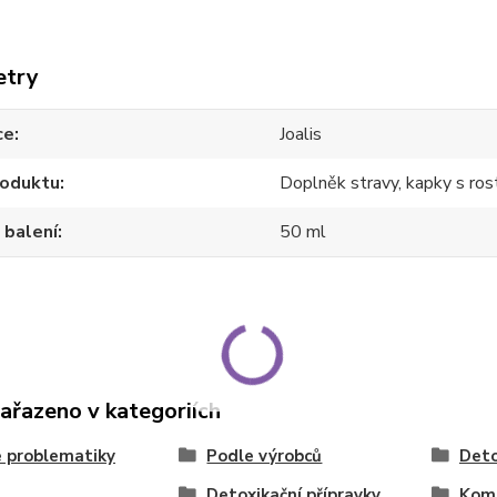
etry
ce
Joalis
roduktu
Doplněk stravy, kapky s ros
 balení
50 ml
zařazeno v kategoriích
 problematiky
Podle výrobců
Deto
Detoxikační přípravky
Kom