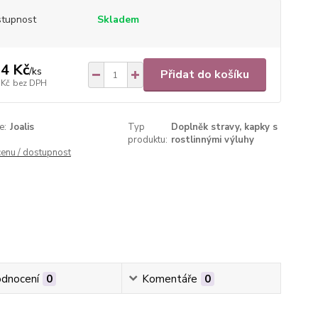
tupnost
Skladem
4 Kč
/
ks
Přidat do košíku
 Kč
bez DPH
e:
Joalis
Typ
Doplněk stravy, kapky s
produktu:
rostlinnými výluhy
cenu / dostupnost
dnocení
0
Komentáře
0