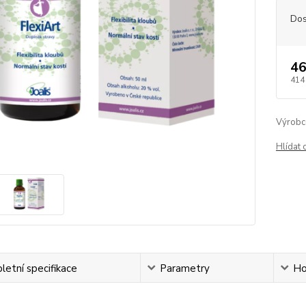
Dos
46
414
Výrobc
Hlídat 
etní specifikace
Parametry
Ho