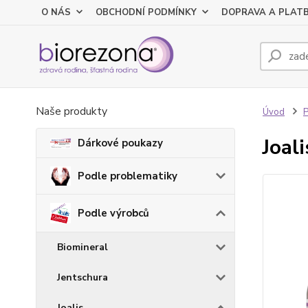
O NÁS
OBCHODNÍ PODMÍNKY
DOPRAVA A PLAT
Naše produkty
Úvod
P
Joal
Dárkové poukazy
Podle problematiky
Podle výrobců
Biomineral
Jentschura
Joalis