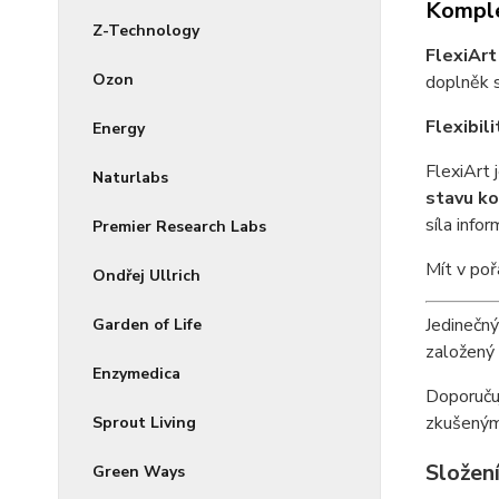
Komple
Z-Technology
FlexiArt
Ozon
doplněk 
Flexibil
Energy
FlexiArt 
Naturlabs
stavu ko
síla infor
Premier Research Labs
Mít v poř
Ondřej Ullrich
Jedinečný
Garden of Life
založený 
Enzymedica
Doporučuj
zkušeným
Sprout Living
Složen
Green Ways