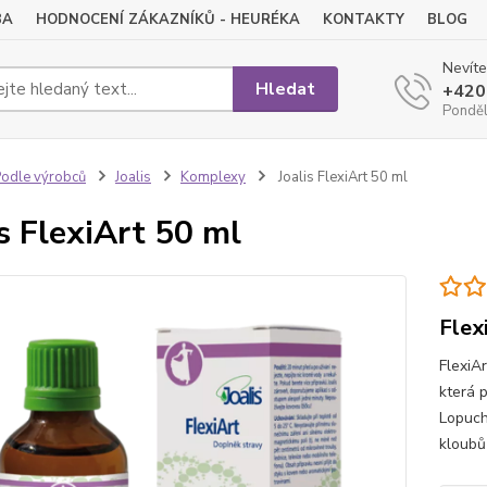
BA
HODNOCENÍ ZÁKAZNÍKŮ - HEURÉKA
KONTAKTY
BLOG
Nevíte
Hledat
+420
Pondělí
odle výrobců
Joalis
Komplexy
Joalis FlexiArt 50 ml
is FlexiArt 50 ml
Flex
FlexiAr
která p
Lopuch
kloubů