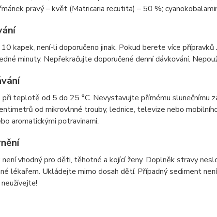
mánek pravý – květ (Matricaria recutita) – 50 %; cyanokobalamin
ání
10 kapek, není-li doporučeno jinak. Pokud berete více přípravků
edné minuty. Nepřekračujte doporučené denní dávkování. Nepouží
vání
 při teplotě od 5 do 25 °C. Nevystavujte přímému slunečnímu zá
entimetrů od mikrovlnné trouby, lednice, televize nebo mobilního
bo aromatickými potravinami.
nění
 není vhodný pro děti, těhotné a kojící ženy. Doplněk stravy nesl
é lékařem. Ukládejte mimo dosah dětí. Případný sediment není n
 neužívejte!