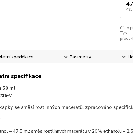
47
423
Číslo p
Typ
produkt
etní specifikace
Parametry
Ho
tní specifikace
 50 ml
stravy
 kapky se směsí rostlinných macerátů, zpracováno specific
í
ol – 47,5 ml; směs rostlinných macerátů v 20% ethanolu – 2,5 m