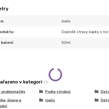
etry
ce
Joalis
roduktu
Doplněk stravy, kapky s ros
 balení
50ml
zařazeno v kategoriích
 problematiky
Podle výrobců
Deto
ika, únava a
Joalis
Deto
pání