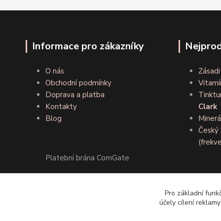
Informace pro zákazníky
Nejprod
O nás
Zásadi
Obchodní podmínky
Vitamí
Doprava a platba
Tinktu
Kontakty
Clark
Blog
Minerá
Český 
(frekve
Platební brána ComGate
Pro základní funk
účely cílení reklam