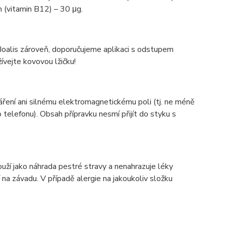
 (vitamin B12) – 30 μg.
 Joalis zároveň, doporučujeme aplikaci s odstupem
vejte kovovou lžičku!
ření ani silnému elektromagnetickému poli (tj. ne méně
 telefonu). Obsah přípravku nesmí přijít do styku s
ouží jako náhrada pestré stravy a nenahrazuje léky
a závadu. V případě alergie na jakoukoliv složku