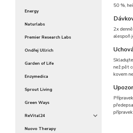
50 %, heř
Energy
Dávkov
Naturlabs
2x denně 
alespoň j
Premier Research Labs
Uchová
Ondřej Ullrich
Skladujte
Garden of Life
než pět c
kovem ne
Enzymedica
Upozor
Sprout Living
Přípravek
Green Ways
předepsan
přípravek
ReVital24
Nuovo Therapy