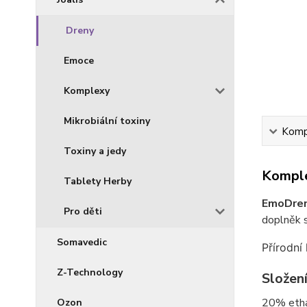
Dreny
Emoce
Komplexy
Mikrobiální toxiny
Kompl
Toxiny a jedy
Komple
Tablety Herby
EmoDren
Pro děti
doplněk 
Somavedic
Přírodní
Z-Technology
Složen
20% ethan
Ozon