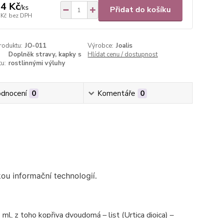
4 Kč
/
ks
Přidat do košíku
 Kč
bez DPH
roduktu:
JO-011
Výrobce:
Joalis
Doplněk stravy, kapky s
Hlídat cenu / dostupnost
u:
rostlinnými výluhy
dnocení
0
Komentáře
0
kou informační technologií.
l, z toho kopřiva dvoudomá – list (Urtica dioica) –