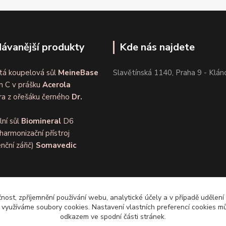
ávanější produkty
Kde nás najdete
tá koupelová sůl
MeineBase
Slavětínská 1140, Praha 9 - Klán
n C v prášku
Acerola
ra z ořešáku černého
Dr.
lní sůl
Biomineral
D6
harmonizační přístroj
nční zářič)
Somavedic
čnost, zpříjemnění používání webu, analytické účely a v případě udělení
y využíváme soubory cookies. Nastavení vlastních preferencí cookies mů
odkazem ve spodní části stránek.