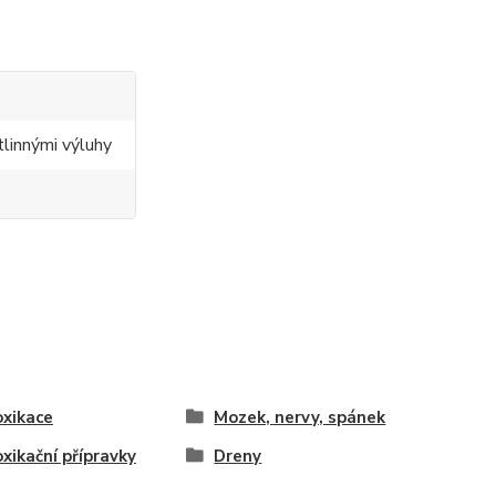
tlinnými výluhy
xikace
Mozek, nervy, spánek
xikační přípravky
Dreny