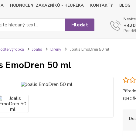
BA
HODNOCENÍ ZÁKAZNÍKŮ - HEURÉKA
KONTAKTY
BLOG
Nevíte
Hledat
+420
Pondělí
odle výrobců
Joalis
Dreny
Joalis EmoDren 50 ml
is EmoDren 50 ml
Přírod
specif
Dos