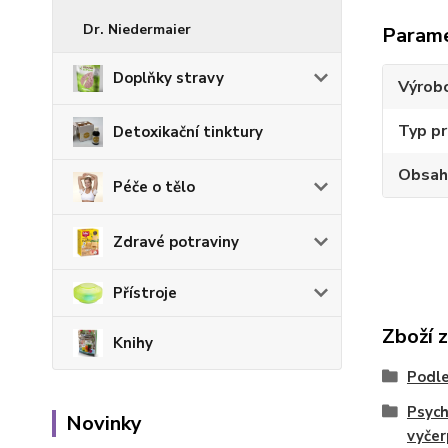
Dr. Niedermaier
Param
Doplňky stravy
Výrob
Typ p
Detoxikační tinktury
Obsah
Péče o tělo
Zdravé potraviny
Přístroje
Zboží 
Knihy
Podle
Psych
Novinky
vyčer