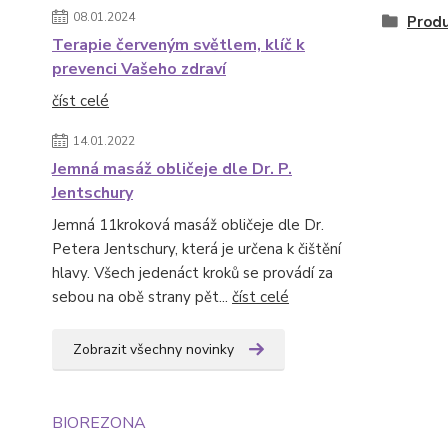
08.01.2024
Produ
Terapie červeným světlem, klíč k
prevenci Vašeho zdraví
číst celé
14.01.2022
Jemná masáž obličeje dle Dr. P.
Jentschury
Jemná 11kroková masáž obličeje dle Dr.
Petera Jentschury, která je určena k čištění
hlavy. Všech jedenáct kroků se provádí za
sebou na obě strany pět...
číst celé
Zobrazit všechny novinky
BIOREZONA