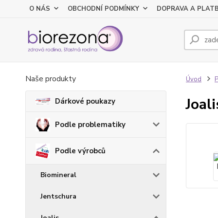
O NÁS
OBCHODNÍ PODMÍNKY
DOPRAVA A PLAT
Naše produkty
Úvod
P
Joal
Dárkové poukazy
Podle problematiky
Podle výrobců
Biomineral
Jentschura
Joalis