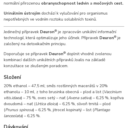
normální přirozenou
obranyschopnost ledvin
a
močových cest.
Urinálním ústrojím
dochází k vylučování pro organismus
nepotřebných ve vodním roztoku solubilních toxinů.
®
Jedinečný přípravek
Deuron
je zpracován unikátní informační
®
technologií, která optimalizuje jeho účinek. Přípravek
Deuron
je
založený na detoxikačním principu.
®
Doporučuje se přípravek
Deuron
doplnit vhodně zvolenou
kombinací dalších unikátních přípravků Joalis na základě
konzultace se zkušeným poradcem.
Složení
20% ethanol – 47,5 ml; směs rostlinných macerátů v 20%
ethanolu – 10 ml, z toho brusinka obecná – plod a list (
Vaccinium
vitis.idaea
) – 75 %, oves setý – nať (
Avena sativa
) – 6,25 %, kopřiva
dvoudomá – nať (
Urtica dioica
) – 6,25 %, slivoň trnitá – plod
(
Prunus spinosa
) – 6,25 %, jitrocel kopinatý – list (
Plantago
lanceolata
) – 6,25 %.
Dávkování