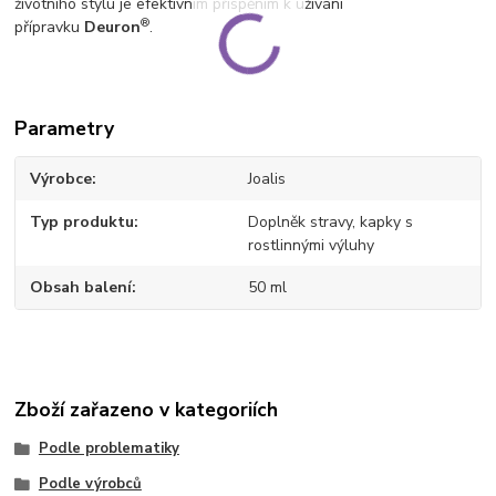
životního stylu je efektivním přispěním k užívání
®
přípravku
Deuron
.
Parametry
Výrobce
Joalis
Typ produktu
Doplněk stravy, kapky s
rostlinnými výluhy
Obsah balení
50 ml
Zboží zařazeno v kategoriích
Podle problematiky
Podle výrobců