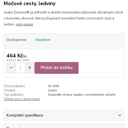
Močové cesty, ledviny
Joalis Deuron® je přírodní a dobře tolerovaný přípravek obsahující výluh
z brusinky obecné, která přispívá k normální funkci močových cest a
ledvin.
celý popis
Dostupnost
Skladem
464 Kč
/
ks
414 Kč
bez DPH
Přidat do košíku
Číslo produktu:
JO-069
Výrobce:
Joalis
Typ produktu:
Doplněk stravy, kapky s rostlinnými výluhy
Hlídat cenu / dostupnost
Kompletní specifikace