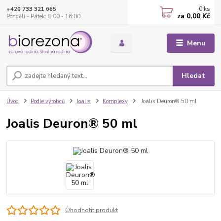
0
ks
+420 733 321 665
za
0,00 Kč
Pondělí - Pátek: 8:00 - 16:00
Menu
Hledat
Úvod
Podle výrobců
Joalis
Komplexy
Joalis Deuron® 50 ml
Joalis Deuron® 50 ml
Ohodnotit produkt