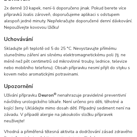
2x denně 10 kapek, není-li doporučeno jinak. Pokud berete více
přípravků Joalis zároveň, doporučujeme aplikaci s odstupem
alespoň jedné minuty. Nepřekračujte doporučené denní dávkování.
Nepoužívejte kovovou lžičku!
Uchovávání
Skladujte při teplotě od 5 do 25 °C. Nevystavujte přímému
slunečnímu záření ani silnému elektromagnetickému poli (tj. ne
méně než pět centimetrů od mikrovlnné trouby, lednice, televize
nebo mobilního telefonu). Obsah přípravku nesmí přijít do styku s
kovem nebo aromatickými potravinami.
Upozornění
®
Užívání přípravku
Deuron
nenahrazuje pravidelné preventivní
návštěvy urologického lékaře. Není určeno pro děti, těhotné a
kojící ženy. Ukládejte mimo dosah dětí. Případný sediment není na
závadu. V případě alergie na jakoukoliv složku přípravek
neužívejte!
Vhodná a přiměřená tělesná aktivita a dodržování zásad zdravého