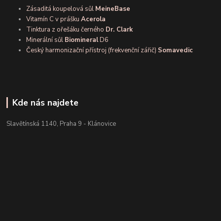
Zásaditá koupelová sůl
MeineBase
Vitamín C v prášku
Acerola
Tinktura z ořešáku černého
Dr. Clark
Minerální sůl
Biomineral
D6
Český harmonizační přístroj (frekvenční zářič)
Somavedic
Kde nás najdete
Slavětínská 1140, Praha 9 - Klánovice