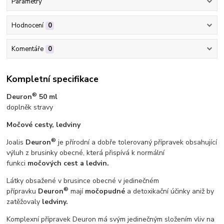
Parametry
Hodnocení
0
Komentáře
0
Kompletní specifikace
®
Deuron
50 ml
doplněk stravy
Močové cesty, ledviny
®
Joalis
Deuron
je přírodní a dobře tolerovaný přípravek obsahující
výluh z brusinky obecné, která přispívá k normální
funkci
močových cest
a
ledvin.
Látky obsažené v brusince obecné v jedinečném
®
přípravku
Deuron
mají
močopudné
a detoxikační účinky aniž by
zatěžovaly
ledviny.
Komplexní přípravek Deuron má svým jedinečným složením vliv na