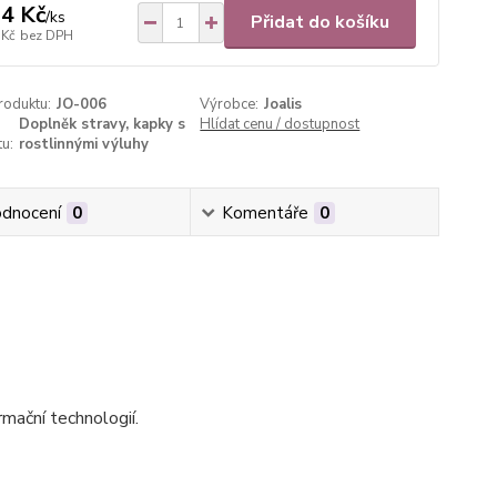
4 Kč
/
ks
Přidat do košíku
 Kč
bez DPH
roduktu:
JO-006
Výrobce:
Joalis
Doplněk stravy, kapky s
Hlídat cenu / dostupnost
u:
rostlinnými výluhy
dnocení
0
Komentáře
0
rmační technologií.