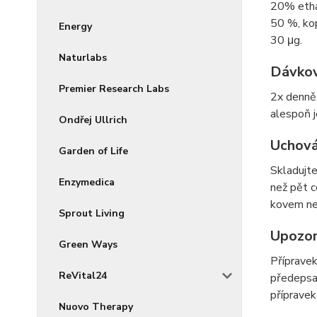
20% ethan
50 %, kop
Energy
30 μg.
Naturlabs
Dávkov
Premier Research Labs
2x denně 
alespoň j
Ondřej Ullrich
Uchová
Garden of Life
Skladujte
Enzymedica
než pět c
kovem ne
Sprout Living
Upozor
Green Ways
Přípravek
ReVital24
předepsan
přípravek
Nuovo Therapy