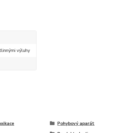
tlinnými výluhy
xikace
Pohybový aparát