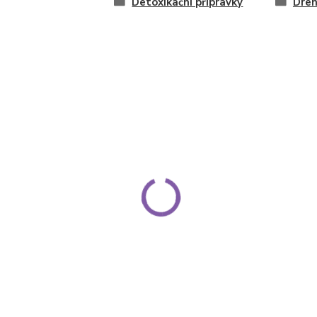
Detoxikační přípravky
Dre