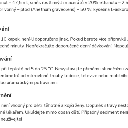
ol – 47,5 ml; směs rostlinných macerátů v 20% ethanolu – 2,5 m
r vonný – plod (Anethum graveolens) – 50 %; kyselina L-askorb
ání
10 kapek, není-li doporučeno jinak. Pokud berete více přípravků
edné minuty. Nepřekračujte doporučené denní dávkování. Nepouží
vání
 při teplotě od 5 do 25 °C. Nevystavujte přímému slunečnímu zá
entimetrů od mikrovlnné trouby, lednice, televize nebo mobilního
bo aromatickými potravinami.
nění
 není vhodný pro děti, těhotné a kojící ženy. Doplněk stravy nesl
é lékařem. Ukládejte mimo dosah dětí. Případný sediment není n
 neužívejte!