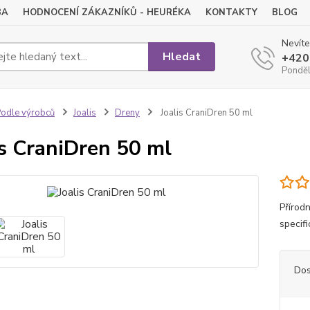
BA
HODNOCENÍ ZÁKAZNÍKŮ - HEURÉKA
KONTAKTY
BLOG
Nevíte
Hledat
+420
Pondělí
odle výrobců
Joalis
Dreny
Joalis CraniDren 50 ml
is CraniDren 50 ml
Přírod
specif
Dos