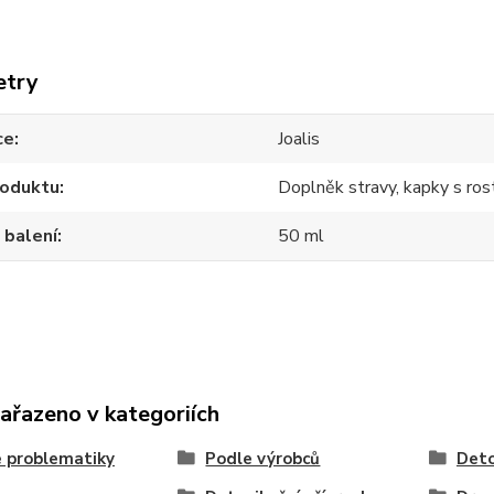
etry
ce
Joalis
roduktu
Doplněk stravy, kapky s ros
 balení
50 ml
zařazeno v kategoriích
 problematiky
Podle výrobců
Deto