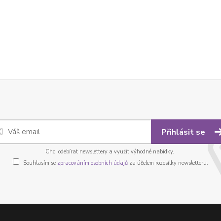
Přihlásit se
Chci odebírat newslettery a využít výhodné nabídky.
Souhlasím se
zpracováním osobních údajů
za účelem rozesílky newsletteru.