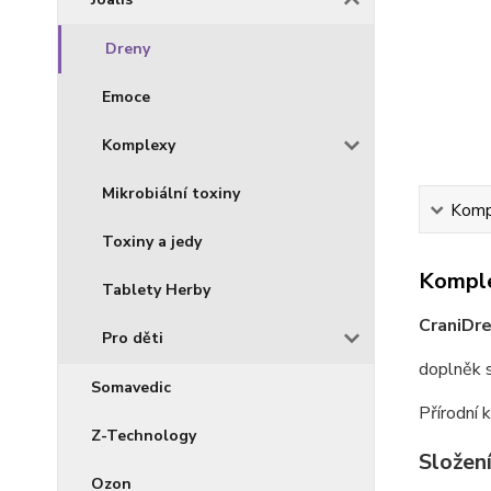
Dreny
Emoce
Komplexy
Mikrobiální toxiny
Kompl
Toxiny a jedy
Komple
Tablety Herby
CraniDr
Pro děti
doplněk 
Somavedic
Přírodní 
Z-Technology
Složen
Ozon