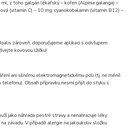
l, z toho galgán lékařský – kořen (Alpinia galanga) –
ová (vitamin C) – 10 mg, cyanokobalamin (vitamin B12) –
 Joalis zároveň, doporučujeme aplikaci s odstupem
vejte kovovou lžičku!
ření ani silnému elektromagnetickému poli (tj. ne méně
 telefonu). Obsah přípravku nesmí přijít do styku s
ouží jako náhrada pestré stravy a nenahrazuje léky
a závadu. V případě alergie na jakoukoliv složku