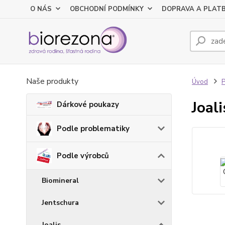
O NÁS
OBCHODNÍ PODMÍNKY
DOPRAVA A PLAT
Naše produkty
Úvod
P
Joal
Dárkové poukazy
Podle problematiky
Podle výrobců
Biomineral
Jentschura
Joalis