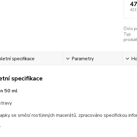
47
423
Číslo p
Typ
produkt
etní specifikace
Parametry
Ho
tní specifikace
en 50 ml
stravy
kapky se směsí rostlinných macerátů, zpracováno specifickou info
í