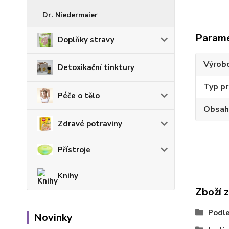
Dr. Niedermaier
Param
Doplňky stravy
Výrob
Detoxikační tinktury
Typ p
Péče o tělo
Obsah
Zdravé potraviny
Přístroje
Knihy
Zboží 
Podle
Novinky