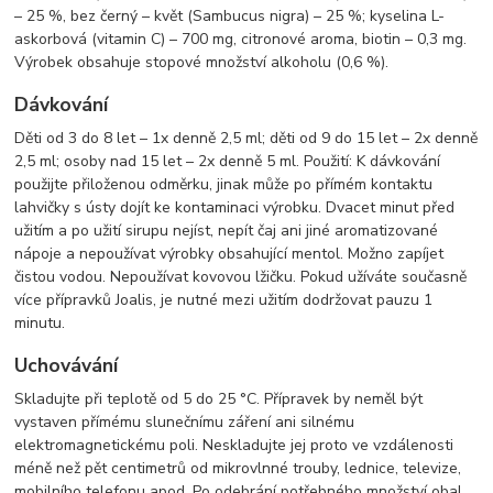
– 25 %, bez černý – květ (Sambucus nigra) – 25 %; kyselina L-
askorbová (vitamin C) – 700 mg, citronové aroma, biotin – 0,3 mg.
Výrobek obsahuje stopové množství alkoholu (0,6 %).
Dávkování
Děti od 3 do 8 let – 1x denně 2,5 ml; děti od 9 do 15 let – 2x denně
2,5 ml; osoby nad 15 let – 2x denně 5 ml. Použití: K dávkování
použijte přiloženou odměrku, jinak může po přímém kontaktu
lahvičky s ústy dojít ke kontaminaci výrobku. Dvacet minut před
užitím a po užití sirupu nejíst, nepít čaj ani jiné aromatizované
nápoje a nepoužívat výrobky obsahující mentol. Možno zapíjet
čistou vodou. Nepoužívat kovovou lžičku. Pokud užíváte současně
více přípravků Joalis, je nutné mezi užitím dodržovat pauzu 1
minutu.
Uchovávání
Skladujte při teplotě od 5 do 25 °C. Přípravek by neměl být
vystaven přímému slunečnímu záření ani silnému
elektromagnetickému poli. Neskladujte jej proto ve vzdálenosti
méně než pět centimetrů od mikrovlnné trouby, lednice, televize,
mobilního telefonu apod. Po odebrání potřebného množství obal