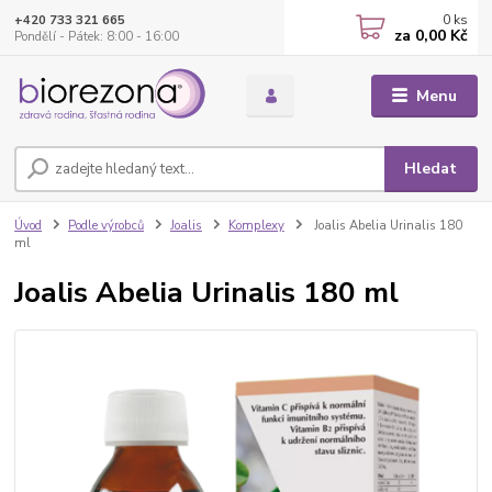
0
ks
+420 733 321 665
za
0,00 Kč
Pondělí - Pátek: 8:00 - 16:00
Menu
Hledat
Úvod
Podle výrobců
Joalis
Komplexy
Joalis Abelia Urinalis 180
ml
Joalis Abelia Urinalis 180 ml