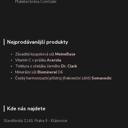
Platební brána ComGate
Nejprodávanější produkty
Zásaditá koupelová sůl
MeineBase
Vitamín C v prášku
Acerola
Tinktura z ořešáku černého
Dr. Clark
Minerální sůl
Biomineral
D6
Český harmonizační přístroj (frekvenční zářič)
Somavedic
Kde nás najdete
Slavětínská 1140, Praha 9 - Klánovice