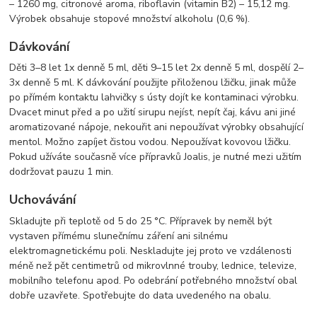
– 1260 mg, citronové aroma, riboflavin (vitamin B2) – 15,12 mg.
Výrobek obsahuje stopové množství alkoholu (0,6 %).
Dávkování
Děti 3–8 let 1x denně 5 ml, děti 9–15 let 2x denně 5 ml, dospělí 2–
3x denně 5 ml. K dávkování použijte přiloženou lžičku, jinak může
po přímém kontaktu lahvičky s ústy dojít ke kontaminaci výrobku.
Dvacet minut před a po užití sirupu nejíst, nepít čaj, kávu ani jiné
aromatizované nápoje, nekouřit ani nepoužívat výrobky obsahující
mentol. Možno zapíjet čistou vodou. Nepoužívat kovovou lžičku.
Pokud užíváte současně více přípravků Joalis, je nutné mezi užitím
dodržovat pauzu 1 min.
Uchovávání
Skladujte při teplotě od 5 do 25 °C. Přípravek by neměl být
vystaven přímému slunečnímu záření ani silnému
elektromagnetickému poli. Neskladujte jej proto ve vzdálenosti
méně než pět centimetrů od mikrovlnné trouby, lednice, televize,
mobilního telefonu apod. Po odebrání potřebného množství obal
dobře uzavřete. Spotřebujte do data uvedeného na obalu.