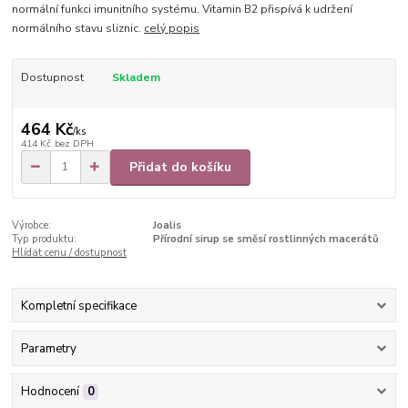
normální funkci imunitního systému. Vitamin B2 přispívá k udržení
normálního stavu sliznic.
celý popis
Dostupnost
Skladem
464 Kč
/
ks
414 Kč
bez DPH
Přidat do košíku
Výrobce:
Joalis
Typ produktu:
Přírodní sirup se směsí rostlinných macerátů
Hlídat cenu / dostupnost
Kompletní specifikace
Parametry
Hodnocení
0