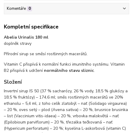
Komentáře
0
Kompletní specifikace
Abelia Urinalis 180 ml
doplněk stravy
Přírodní sirup se směsí rostlinných macerátů.
Vitamin C přispívá k normální funkci imunitního systému. Vitamin
B2 přispívá k udržení
normálního stavu sliznic
.
Složení
Invertní sirup IS 50 (37 % sacharózy, 26 % vody, 18,5 % glukózy a
18,5 % fruktózy) – 174,6 ml; směs rostlinných macerátů ve 20%
ethanolu – 5,4 ml, z toho celík zlatobýl – nať (Solidago virgaurea)
– 20 %, oves setý – plod (Avena sativa) – 20 %, brusnice brusinka
– list (Vaccinium vitis-idaea) – 20 %, vrbovka malokvětá – nať
(Epilobioum parviflorum) – 20 %, třezalka tečkovaná – nať
(Hypericum perforatum) – 20 %; kyselina L-askorbová (vitamin C)