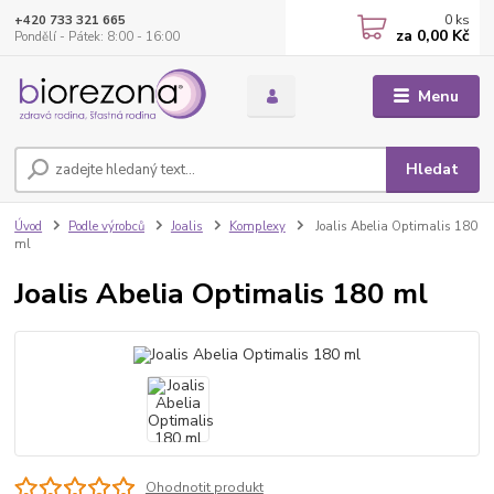
0
ks
+420 733 321 665
za
0,00 Kč
Pondělí - Pátek: 8:00 - 16:00
Menu
Hledat
Úvod
Podle výrobců
Joalis
Komplexy
Joalis Abelia Optimalis 180
ml
Joalis Abelia Optimalis 180 ml
Ohodnotit produkt