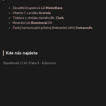
Zásaditá koupelová sůl
MeineBase
Vitamín C v prášku
Acerola
Tinktura z ořešáku černého
Dr. Clark
Minerální sůl
Biomineral
D6
Český harmonizační přístroj (frekvenční zářič)
Somavedic
Kde nás najdete
Slavětínská 1140, Praha 9 - Klánovice