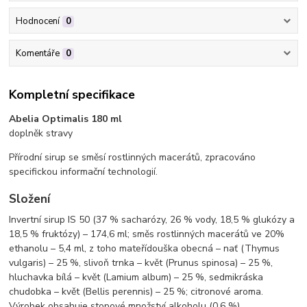
Hodnocení
0
Komentáře
0
Kompletní specifikace
Abelia Optimalis 180 ml
doplněk stravy
Přírodní sirup se směsí rostlinných macerátů, zpracováno
specifickou informační technologií.
Složení
Invertní sirup IS 50 (37 % sacharózy, 26 % vody, 18,5 % glukózy a
18,5 % fruktózy) – 174,6 ml; směs rostlinných macerátů ve 20%
ethanolu – 5,4 ml, z toho mateřídouška obecná – nať (Thymus
vulgaris) – 25 %, slivoň trnka – květ (Prunus spinosa) – 25 %,
hluchavka bílá – květ (Lamium album) – 25 %, sedmikráska
chudobka – květ (Bellis perennis) – 25 %; citronové aroma.
Výrobek obsahuje stopové množství alkoholu (0,6 %).