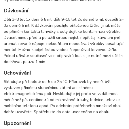
Dávkování
Děti 3–8 let 1x denně 5 ml, děti 9–15 let 2x denně 5 ml, dospělí 2–
3x denně 5 ml. K dávkování použijte přiloženou lžičku, jinak může
po přímém kontaktu lahvičky s ústy dojít ke kontaminaci výrobku.
Dvacet minut před a po užití sirupu nejíst, nepít čaj, kávu ani jiné
aromatizované nápoje, nekouřit ani nepoužívat výrobky obsahující
mentol. Možno zapíjet čistou vodou. Nepoužívat kovovou lžičku.
Pokud užíváte současně více přípravků Joalis, je nutné mezi užitím
dodržovat pauzu 1 min.
Uchovávání
Skladujte při teplotě od 5 do 25 °C. Přípravek by neměl být
vystaven přímému slunečnímu záření ani silnému
elektromagnetickému poli. Neskladujte jej proto ve vzdálenosti
méně než pět centimetrů od mikrovlnné trouby, lednice, televize,
mobilního telefonu apod. Po odebrání potřebného množství obal
dobře uzavřete. Spotřebujte do data uvedeného na obalu.
Upozornění