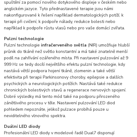
spuštění za pomocí nového dotykového displeje v českém nebo
anglickém jazyce. Tyto přednastavené terapie jsou námi
nakonfigurované k řešení například dermatologických potíží, k
terapii při cvičení, k podpoře nálady, redukce bolesti nebo
například k podpoře růstu vlasů nebo pro vaše domácí zvířata.
Pulzní technologie
Pulzní technologie
infračerveného světla
(NIR) umožňuje hlubší
průnik do tkáně než světlo konstantní a má také znatelně menší
podíl na zahřívání ozářeného místa. Při nastavení pulzování až 9
999 Hz se tedy docílí největšího efektu pulzní technologie, kdy
nastává větší podpora hojení tkáně, zlomenin a také větší
efektivita při terapii Parkinsonovy choroby, epilepsie a dalších
psychických a neurologických potížích. Nastává také redukce
chronických bolestivých stavů a regenerace nervových spojení.
Dobré výsledky má tento mód také na podporu přirozeného
zánětlivého procesu v těle. Nastavení pulzování LED diod
pohledem nepoznáte, jelikož pulzace probíhá pouze u
neviditelného vlnového spektra.
Duální LED diody
Profesionální LED diody v modelové řadě Dual7 disponují