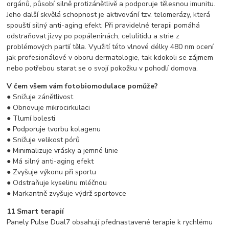
orgánů, působí silně protizánětlivě a podporuje tělesnou imunitu.
Jeho další skvělá schopnost je aktivování tzv. telomerázy, která
spouští silný anti-aging efekt. Při pravidelné terapii pomáhá
odstraňovat jizvy po popáleninách, celulitidu a strie z
problémových partií těla. Využití této vlnové délky 480 nm ocení
jak profesionálové v oboru dermatologie, tak kdokoli se zájmem
nebo potřebou starat se o svojí pokožku v pohodlí domova.
V čem všem vám fotobiomodulace pomůže?
● Snižuje zánětlivost
● Obnovuje mikrocirkulaci
● Tlumí bolesti
● Podporuje tvorbu kolagenu
● Snižuje velikost pórů
● Minimalizuje vrásky a jemné linie
● Má silný anti-aging efekt
● Zvyšuje výkonu při sportu
● Odstraňuje kyselinu mléčnou
● Markantně zvyšuje výdrž sportovce
11 Smart terapií
Panely Pulse Dual7 obsahují přednastavené terapie k rychlému