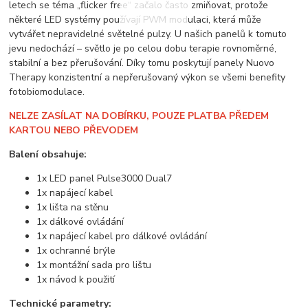
letech se téma „flicker free“ začalo často zmiňovat, protože
některé LED systémy používají PWM modulaci, která může
vytvářet nepravidelné světelné pulzy. U našich panelů k tomuto
jevu nedochází – světlo je po celou dobu terapie rovnoměrné,
stabilní a bez přerušování. Díky tomu poskytují panely Nuovo
Therapy konzistentní a nepřerušovaný výkon se všemi benefity
fotobiomodulace.
NELZE ZASÍLAT NA DOBÍRKU, POUZE PLATBA PŘEDEM
KARTOU NEBO PŘEVODEM
Balení obsahuje:
1x LED panel Pulse3000 Dual7
1x napájecí kabel
1x lišta na stěnu
1x dálkové ovládání
1x napájecí kabel pro dálkové ovládání
1x ochranné brýle
1x montážní sada pro lištu
1x návod k použití
Technické parametry: