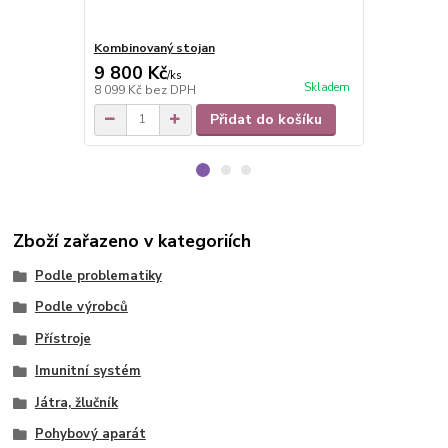
Kombinovaný stojan
Elektrický s
9 800 Kč
22 800 
/
ks
Skladem
8 099 Kč
bez DPH
18 843 Kč
be
Přidat do košíku
Zboží zařazeno v kategoriích
Podle problematiky
Podle výrobců
Přístroje
Imunitní systém
Játra, žlučník
Pohybový aparát