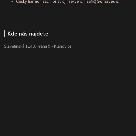
Český harmonizační přístroj (frekvenční zářič)
Somavedic
Kde nás najdete
Slavětínská 1140, Praha 9 - Klánovice