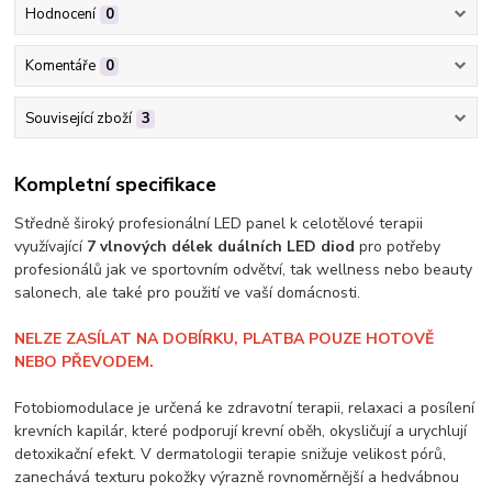
Hodnocení
0
Komentáře
0
Související zboží
3
Kompletní specifikace
Středně široký profesionální LED panel k celotělové terapii
využívající
7 vlnových délek duálních LED diod
pro potřeby
profesionálů jak ve sportovním odvětví, tak wellness nebo beauty
salonech, ale také pro použití ve vaší domácnosti.
NELZE ZASÍLAT NA DOBÍRKU, PLATBA POUZE HOTOVĚ
NEBO PŘEVODEM.
Fotobiomodulace je určená ke zdravotní terapii, relaxaci a posílení
krevních kapilár, které podporují krevní oběh, okysličují a urychlují
detoxikační efekt. V dermatologii terapie snižuje velikost pórů,
zanechává texturu pokožky výrazně rovnoměrnější a hedvábnou