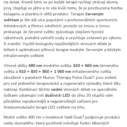
na dotek. Kromě toho se po každé terapii rychleji ztrácejí skvrny,
jizvy, zlepšují se játra a to vše kvůli tomu, že je povzbuzena tvorba
kolagenu a elastinu k větší produkci. Terapie
červeným
světlem
je čím dál více populární v profesionálních sportovních,
tréninkových a fitness odvětvích, protože se znovu a znovu
prokazuje, že červené světlo způsobuje zlepšení fyzické
výkonnosti, pomáhá vytvořit svaly a urychluje zotavení po výkonu
či zranění. Využití biologicky nejúčinnějších vlnových délek je
klíčem k optimalizaci přínosů terapie modrým, červeným a blízkým
infračerveným světlem.
Vlnové délky
480 nm
modrého světla,
630 + 660 nm
červeného
světla a
810 + 830 + 850 + 1 060 nm
infračerveného světla
obsažené v panelech Nuovo Therapy Pulse Dual7, jsou známé
pro své jedinečné terapeutické a regenerační výsledky, které tělu
nabízejí. Kombinací těchto
sedmi
vlnových délek se speciálními
čočkami zalamující svit
duálních LED
do úhlu 30 stupňů vám
přinášíme nejvýkonnější a nejpokročilejší zařízení pro
fotobiomodulační terapii LED světlem na trhu.
Modré světlo 480 nm v modelové řadě Dual7 podporuje produkci
oxidu dusnatého, který pozitivně ovlivňuje funkci tělesných