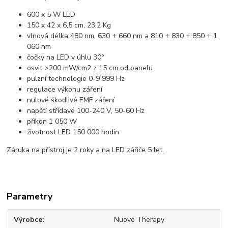
600 x 5 W LED
150 x 42 x 6,5 cm, 23,2 Kg
vlnová délka 480 nm, 630 + 660 nm a 810 + 830 + 850 + 1
060 nm
čočky na LED v úhlu 30°
osvit >200 mW/cm2 z 15 cm od panelu
pulzní technologie 0-9 999 Hz
regulace výkonu záření
nulové škodlivé EMF záření
napětí střídavé 100-240 V, 50-60 Hz
příkon 1 050 W
životnost LED 150 000 hodin
Záruka na přístroj je 2 roky a na LED zářiče 5 let.
Parametry
Výrobce
Nuovo Therapy