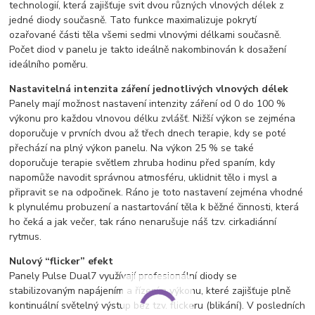
technologií, která zajišťuje svit dvou různých vlnových délek z
jedné diody současně. Tato funkce maximalizuje pokrytí
ozařované části těla všemi sedmi vlnovými délkami současně.
Počet diod v panelu je takto ideálně nakombinován k dosažení
ideálního poměru.
Nastavitelná intenzita záření jednotlivých vlnových délek
Panely mají možnost nastavení intenzity záření od 0 do 100 %
výkonu pro každou vlnovou délku zvlášť. Nižší výkon se zejména
doporučuje v prvních dvou až třech dnech terapie, kdy se poté
přechází na plný výkon panelu. Na výkon 25 % se také
doporučuje terapie světlem zhruba hodinu před spaním, kdy
napomůže navodit správnou atmosféru, uklidnit tělo i mysl a
připravit se na odpočinek. Ráno je toto nastavení zejména vhodné
k plynulému probuzení a nastartování těla k běžné činnosti, která
ho čeká a jak večer, tak ráno nenarušuje náš tzv. cirkadiánní
rytmus.
Nulový “flicker” efekt
Panely Pulse Dual7 využívají profesionální diody se
stabilizovaným napájením a řízením výkonu, které zajišťuje plně
kontinuální světelný výstup bez tzv. flickeru (blikání). V posledních