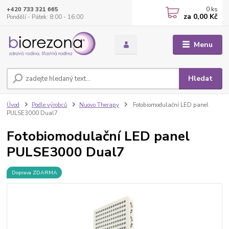
0
ks
+420 733 321 665
za
0,00 Kč
Pondělí - Pátek: 8:00 - 16:00
Menu
Hledat
Úvod
Podle výrobců
Nuovo Therapy
Fotobiomodulační LED panel
PULSE3000 Dual7
Fotobiomodulační LED panel
PULSE3000 Dual7
Doprava ZDARMA