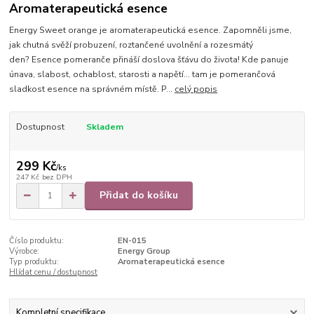
Aromaterapeutická esence
Energy Sweet orange je aromaterapeutická esence. Zapomněli jsme,
jak chutná svěží probuzení, roztančené uvolnění a rozesmátý
den? Esence pomeranče přináší doslova šťávu do života! Kde panuje
únava, slabost, ochablost, starosti a napětí… tam je pomerančová
sladkost esence na správném místě. P...
celý popis
Dostupnost
Skladem
299 Kč
/
ks
247 Kč
bez DPH
Přidat do košíku
Číslo produktu:
EN-015
Výrobce:
Energy Group
Typ produktu:
Aromaterapeutická esence
Hlídat cenu / dostupnost
Kompletní specifikace