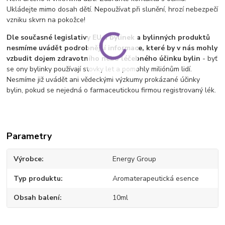
Ukládejte mimo dosah dětí. Nepoužívat při slunění, hrozí nebezpečí
vzniku skvrn na pokožce!
Dle současné legislativy EU u bylinek a bylinných produktů
nesmíme uvádět podrobnější informace, které by v nás mohly
vzbudit dojem zdravotního nebo léčebného účinku bylin
- byť
se ony bylinky používají stovky let a pomohly miliónům lidí.
Nesmíme již uvádět ani vědeckými výzkumy prokázané účinky
bylin, pokud se nejedná o farmaceutickou firmou registrovaný lék.
Parametry
Výrobce
Energy Group
Typ produktu
Aromaterapeutická esence
Obsah balení
10ml