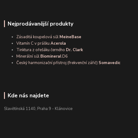
Nejprodávanější produkty
Zásaditá koupelová sůl
MeineBase
Vitamín C v prášku
Acerola
Tinktura z ořešáku černého
Dr. Clark
Minerální sůl
Biomineral
D6
Český harmonizační přístroj (frekvenční zářič)
Somavedic
Kde nás najdete
Slavětínská 1140, Praha 9 - Klánovice