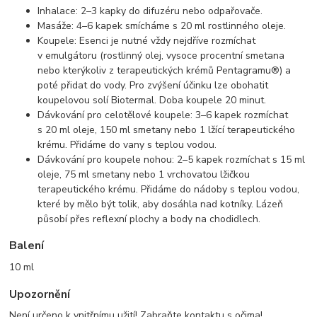
Inhalace: 2–3 kapky do difuzéru nebo odpařovače.
Masáže: 4–6 kapek smícháme s 20 ml rostlinného oleje.
Koupele: Esenci je nutné vždy nejdříve rozmíchat
v emulgátoru (rostlinný olej, vysoce procentní smetana
nebo kterýkoliv z terapeutických krémů Pentagramu®) a
poté přidat do vody. Pro zvýšení účinku lze obohatit
koupelovou solí Biotermal. Doba koupele 20 minut.
Dávkování pro celotělové koupele: 3–6 kapek rozmíchat
s 20 ml oleje, 150 ml smetany nebo 1 lžící terapeutického
krému. Přidáme do vany s teplou vodou.
Dávkování pro koupele nohou: 2–5 kapek rozmíchat s 15 ml
oleje, 75 ml smetany nebo 1 vrchovatou lžičkou
terapeutického krému. Přidáme do nádoby s teplou vodou,
které by mělo být tolik, aby dosáhla nad kotníky. Lázeň
působí přes reflexní plochy a body na chodidlech.
Balení
10 ml
Upozornění
Není určeno k vnitřnímu užití! Zabraňte kontaktu s očima!