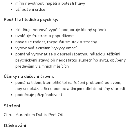
mírní nevolnost, napětí a bolesti hlavy
tiší bušení srdce
Použití z hlediska psychiky:
zklidňuje nervové vypětí, podporuje klidný spánek
uvolňuje frustraci a popudlivost
navozuje radost, rozpouští smutek a strachy
vyrovnává extrémní výkyvy emocí
pomáhá vyrovnat se s depresí (špatnou náladou, těžkými
psychickými stavy) při nedostatku slunečního svitu, oblíbený
především v zimních měsících
Účinky na duševní úrovni:
pomáhá lidem, kteří příliš lpí na řešení problémů po svém,
aby si dokázali říci o pomoc a tím jim odlehčí od tíhy starostí
podněcuje přizpůsobivost
Složení
Citrus Aurantium Dulcis Peel Oil
Dávkování