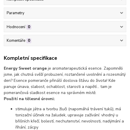
Parametry
Hodnocení
0
Komentáře
0
Kompletní specifikace
Energy Sweet orange
je aromaterapeutická esence. Zapomněli
jsme, jak chutná svěží probuzení, roztančené uvolnění a rozesmátý
den? Esence pomeranče přináší doslova šťávu do života! Kde
panuje únava, slabost, ochablost, starosti a napětí… tam je
pomerančová sladkost esence na správném místě.
Použití na tělesné úrovni:
stimuluje játra a tvorbu žluči (napomáhá trávení tuků), má
tonizační účinek na žaludek, upravuje zažívání: vhodný u
břišních křečí, bolestí, nechutenství, nevolnosti, nadýmání a
říhání, zácpy