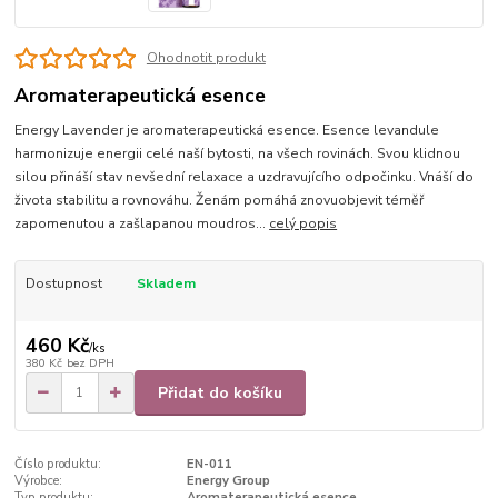
Ohodnotit produkt
Aromaterapeutická esence
Energy Lavender je aromaterapeutická esence. Esence levandule
harmonizuje energii celé naší bytosti, na všech rovinách. Svou klidnou
silou přináší stav nevšední relaxace a uzdravujícího odpočinku. Vnáší do
života stabilitu a rovnováhu. Ženám pomáhá znovuobjevit téměř
zapomenutou a zašlapanou moudros...
celý popis
Dostupnost
Skladem
460 Kč
/
ks
380 Kč
bez DPH
Přidat do košíku
Číslo produktu:
EN-011
Výrobce:
Energy Group
Typ produktu:
Aromaterapeutická esence