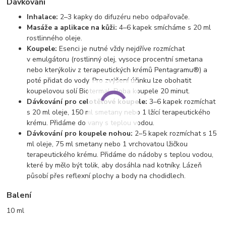
Dávkování
Inhalace:
2–3 kapky do difuzéru nebo odpařovače.
Masáže a aplikace na kůži:
4–6 kapek smícháme s 20 ml
rostlinného oleje.
Koupele:
Esenci je nutné vždy nejdříve rozmíchat
v emulgátoru (rostlinný olej, vysoce procentní smetana
nebo kterýkoliv z terapeutických krémů Pentagramu®) a
poté přidat do vody. Pro zvýšení účinku lze obohatit
koupelovou solí Biotermal. Doba koupele 20 minut.
Dávkování pro celotělové koupele:
3–6 kapek rozmíchat
s 20 ml oleje, 150 ml smetany nebo 1 lžící terapeutického
krému. Přidáme do vany s teplou vodou.
Dávkování pro koupele nohou:
2–5 kapek rozmíchat s 15
ml oleje, 75 ml smetany nebo 1 vrchovatou lžičkou
terapeutického krému. Přidáme do nádoby s teplou vodou,
které by mělo být tolik, aby dosáhla nad kotníky. Lázeň
působí přes reflexní plochy a body na chodidlech.
Balení
10 ml