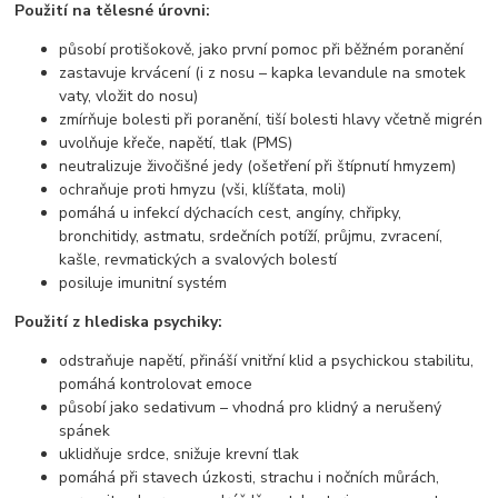
Použití na tělesné úrovni:
působí protišokově, jako první pomoc při běžném poranění
zastavuje krvácení (i z nosu – kapka levandule na smotek
vaty, vložit do nosu)
zmírňuje bolesti při poranění, tiší bolesti hlavy včetně migrén
uvolňuje křeče, napětí, tlak (PMS)
neutralizuje živočišné jedy (ošetření při štípnutí hmyzem)
ochraňuje proti hmyzu (vši, klíšťata, moli)
pomáhá u infekcí dýchacích cest, angíny, chřipky,
bronchitidy, astmatu, srdečních potíží, průjmu, zvracení,
kašle, revmatických a svalových bolestí
posiluje imunitní systém
Použití z hlediska psychiky:
odstraňuje napětí, přináší vnitřní klid a psychickou stabilitu,
pomáhá kontrolovat emoce
působí jako sedativum – vhodná pro klidný a nerušený
spánek
uklidňuje srdce, snižuje krevní tlak
pomáhá při stavech úzkosti, strachu i nočních můrách,