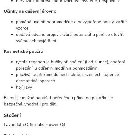
nervozita, deprese, podrážděnost, hysterie, nespavost
Účinky na duševní úrovni:
pomáhá uvolnit nahromaděné a nevyjádřené pocity, zažité
vzorce
dodává odvahu projevit tvůrčí potenciál a plně se otevřít
svému sebevyjádření
Kosmetické použití:
rychle regeneruje buňky při spálení (i od slunce), opaření,
pořezání, u odřenin, modřin a pohmožděnin
používá se při komedomech, akné, ekzémech, lupénce,
dermatitidě, oparech
hojí jizvy
Esenci je možné nanášet neředěnou přímo na pokožku, je
bezpečná, vhodná i pro děti.
Složení
Lavandula Officinalis Flower Oil