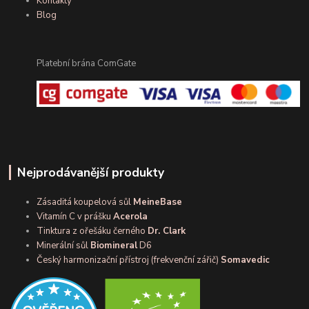
Kontakty
Blog
Platební brána ComGate
Nejprodávanější produkty
Zásaditá koupelová sůl
MeineBase
Vitamín C v prášku
Acerola
Tinktura z ořešáku černého
Dr. Clark
Minerální sůl
Biomineral
D6
Český harmonizační přístroj (frekvenční zářič)
Somavedic