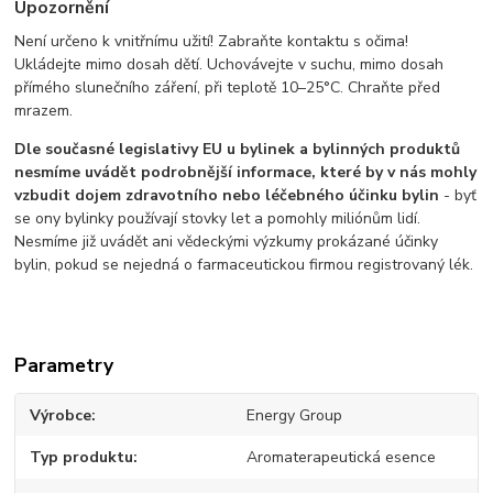
Upozornění
Není určeno k vnitřnímu užití! Zabraňte kontaktu s očima!
Ukládejte mimo dosah dětí. Uchovávejte v suchu, mimo dosah
přímého slunečního záření, při teplotě 10–25°C. Chraňte před
mrazem.
Dle současné legislativy EU u bylinek a bylinných produktů
nesmíme uvádět podrobnější informace, které by v nás mohly
vzbudit dojem zdravotního nebo léčebného účinku bylin
- byť
se ony bylinky používají stovky let a pomohly miliónům lidí.
Nesmíme již uvádět ani vědeckými výzkumy prokázané účinky
bylin, pokud se nejedná o farmaceutickou firmou registrovaný lék.
Parametry
Výrobce
Energy Group
Typ produktu
Aromaterapeutická esence