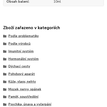
Obsah balení
10ml
Zboží zařazeno v kategoriích
Podle problematiky
Podle výrobců
Imunitní systém
Hormonální systém
Dýchací cesty
Pohybový aparát
Kůže, vlasy, nehty
Mozek, nervy, spánek
Paměť, soustředění
Psychika, únava a vyčerpání