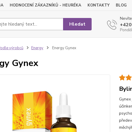
BA
HODNOCENÍ ZÁKAZNÍKŮ - HEURÉKA
KONTAKTY
BLOG
Nevíte
Hledat
+420
Pondělí
odle výrobců
Energy
Energy Gynex
gy Gynex
Byli
Gynex 
účinke
psycho
předevš
měchýř