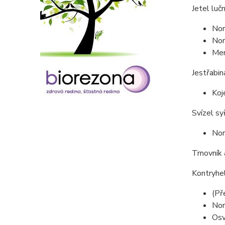
Jetel luč
Nor
Nor
Men
Jestřabin
Koj
Svízel sy
Nor
Trnovník 
Kontryhel
(Př
Nor
Osv