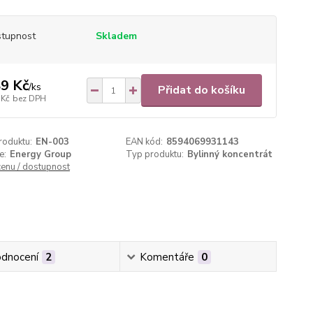
tupnost
Skladem
9 Kč
/
ks
Přidat do košíku
 Kč
bez DPH
roduktu:
EN-003
EAN kód:
8594069931143
e:
Energy Group
Typ produktu:
Bylinný koncentrát
cenu / dostupnost
dnocení
2
Komentáře
0