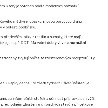
nkem, který je vyroben podle moderních poznatků
 močového měchýře, opasku, jinovou pojivovou dráhu.
 v oblasti podbřišku.
 především látky z rostlin a humáty, které mají
jako je např. DDT. Má velmi dobrý vliv
na normální
oestrogeny zvyšují počet testosteronových receptorů. Ty
et 2 kapky denně. Po třech týdnech užívání následuje
izaci informačních složek a účinnost přípravku se zvýší.
m přechodném zhoršení u chronických stavů a při celkové