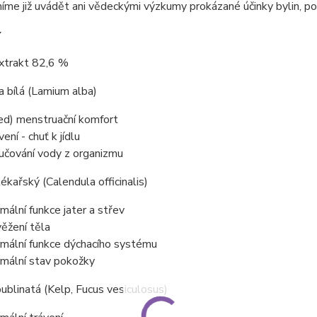
míme již uvádět ani vědeckými výzkumy prokázané účinky bylin, po
í
extrakt 82,6 %
 bílá (Lamium alba)
ed) menstruační komfort
ení - chuť k jídlu
učování vody z organizmu
ékařský (Calendula officinalis)
mální funkce jater a střev
ěžení těla
mální funkce dýchacího systému
mální stav pokožky
ublinatá (Kelp, Fucus vesiculosus)