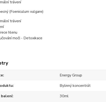
mální trávení
becný (Foeniculum vulgare)
mální trávení
ení
rece hlenu
učování moči - Detoxikace
etry
ce
Energy Group
roduktu
Bylinný koncentrát
 balení
30ml