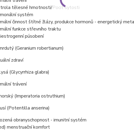
mální trávení
trola tělesné hmotnosti/Pocit sytosti
monální systém
mální činnost štítné žlázy, produkce hormonů - energetický met
mální funkce střevního traktu
iestrogenní púsobení
mrdutý (Geranium robertianum)
uální zdraví
lysá (Glycyrrhiza glabra)
mální trávení
orský (Imperatoria ostruthium)
sí (Potentilla anserina)
rozená obranyschopnost - imunitní systém
ed) menstruační komfort