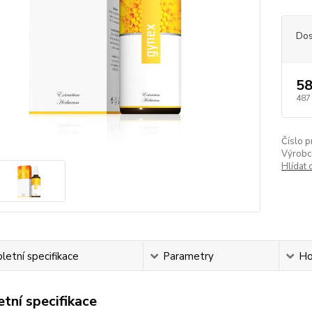
Dos
58
487
Číslo p
Výrobc
Hlídat 
etní specifikace
Parametry
Ho
tní specifikace