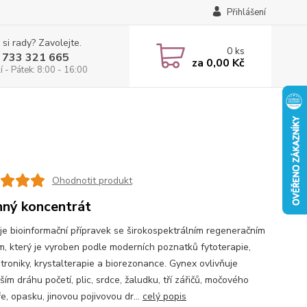
Přihlášení
 si rady? Zavolejte.
0
ks
 733 321 665
za
0,00 Kč
 - Pátek: 8:00 - 16:00
Ohodnotit produkt
nný koncentrát
je bioinformační přípravek se širokospektrálním regeneračním
m, který je vyroben podle moderních poznatků fytoterapie,
troniky, krystalterapie a biorezonance. Gynex ovlivňuje
ím dráhu početí, plic, srdce, žaludku, tří zářičů, močového
e, opasku, jinovou pojivovou dr...
celý popis