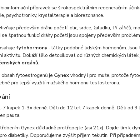
e bioinformační přípravek se širokospektrálním regeneračním úči
ie, psychotroniky, krystalterapie a biorezonance.
livňuje především dráhu početí, plic, srdce, žaludku, tří zářičů,
 se špatnou funkcí dráhy početí jsou spojeny především problémy
sahuje
fytohormony
- látky podobné lidským hormonům. Jsou to
í aktivitu. Dokáží tělo detoxikovat od různých chemických látek 
ženských orgánů
.
ý obsah fytoestrogenů je
Gynex
vhodný i pro muže, protože fyt
ebné pro lepší využití mužského hormonu testosteronu.
ání
-7 kapek 1-3x denně. Děti do 12 let 7 kapek denně. Děti od 3 l
en pauza.
řebením Gynex důkladně protřepejte (asi 21x). Dojde tím k dynam
pro diabetiky. Doporučujeme zvýšit příjem tekutin. Při případné