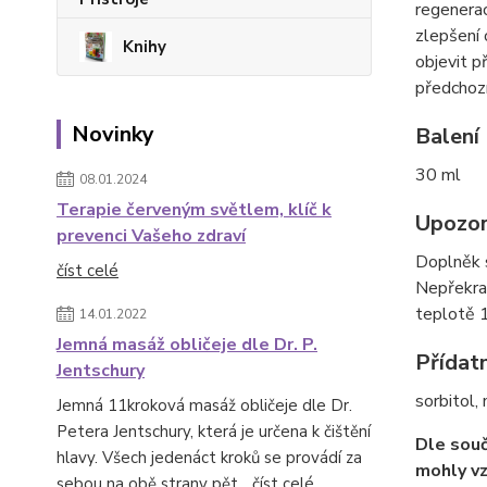
regenerac
zlepšení 
Knihy
objevit p
předchozí
Novinky
Balení
30 ml
08.01.2024
Terapie červeným světlem, klíč k
Upozor
prevenci Vašeho zdraví
Doplněk s
číst celé
Nepřekrač
teplotě 
14.01.2022
Jemná masáž obličeje dle Dr. P.
Přídat
Jentschury
sorbitol,
Jemná 11kroková masáž obličeje dle Dr.
Petera Jentschury, která je určena k čištění
Dle souč
hlavy. Všech jedenáct kroků se provádí za
mohly vz
sebou na obě strany pět...
číst celé