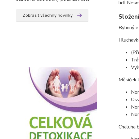
lidí. Nes
Zobrazit všechny novinky
Složen
Bylinný 
Hluchavka
(Př
Tráv
Vyl
Měsíček l
Nor
Osv
Nor
Nor
Chaluha b