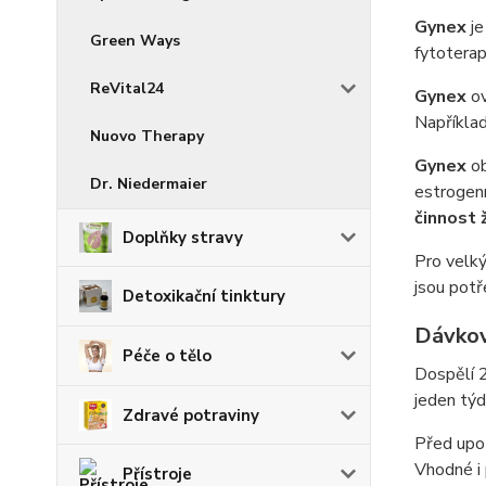
Gynex
j
Green Ways
fytoterap
ReVital24
Gynex
ov
Například
Nuovo Therapy
Gynex
ob
Dr. Niedermaier
estrogenn
činnost 
Doplňky stravy
Pro velk
jsou potř
Detoxikační tinktury
Dávkov
Péče o tělo
Dospělí 2
jeden týd
Zdravé potraviny
Před upot
Vhodné i 
Přístroje