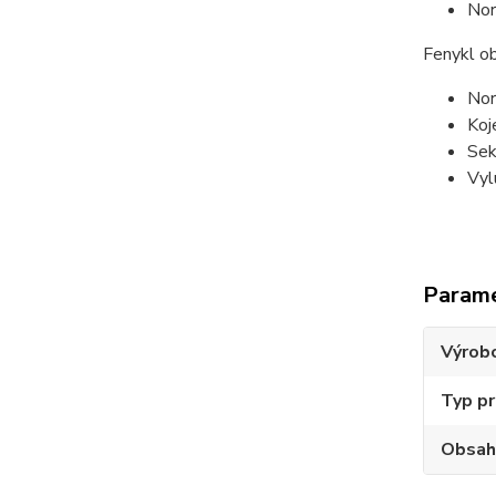
Nor
Fenykl o
Nor
Koj
Sek
Vyl
Param
Výrob
Typ p
Obsah