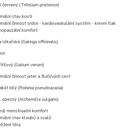
ní červený (Trifolium pratense)
mální stav kostí
mální činnost srdce - kardiovaskulární systém - krevní tlak
opauzální komfort
a lékařská (Galega officinalis)
ení
řišťový (Galium verum)
mální činnost jater a žlučových cest
akát bílý (Robinia pseudoacacia)
 obecný (Alchemilla vulgaris)
ed) menstruační komfort
mální stav kloubů a svalů
ěžení těla