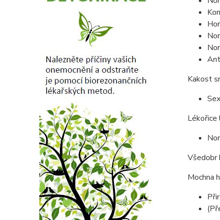
Nor
Kon
Hor
Nor
Nor
Ant
Kakost s
Sex
Lékořice 
Nor
Všedobr h
Mochna hu
Při
(Př