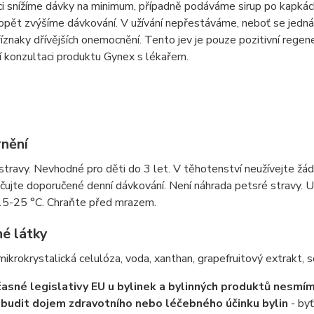
i snížíme dávky na minimum, případně podáváme sirup po kapkách,
opět zvýšíme dávkování. V užívání nepřestáváme, neboť se jedná
říznaky dřívějších onemocnění. Tento jev je pouze pozitivní rege
 konzultaci produktu Gynex s lékařem.
nění
travy. Nevhodné pro děti do 3 let. V těhotenství neužívejte žá
ujte doporučené denní dávkování. Není náhrada petsré stravy. U
15-25 °C. Chraňte před mrazem.
né látky
 mikrokrystalická celulóza, voda, xanthan, grapefruitový extrakt, 
asné legislativy EU u bylinek a bylinných produktů nesmím
budit dojem zdravotního nebo léčebného účinku bylin
- byť