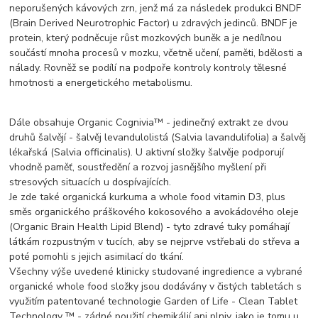
neporušených kávových zrn, jenž má za následek produkci BNDF
(Brain Derived Neurotrophic Factor) u zdravých jedinců. BNDF je
protein, který podněcuje růst mozkových buněk a je nedílnou
součástí mnoha procesů v mozku, včetně učení, paměti, bdělosti a
nálady. Rovněž se podílí na podpoře kontroly kontroly tělesné
hmotnosti a energetického metabolismu.
Dále obsahuje Organic Cognivia™ - jedinečný extrakt ze dvou
druhů šalvějí - šalvěj levandulolistá (Salvia lavandulifolia) a šalvěj
lékařská (Salvia officinalis). U aktivní složky šalvěje podporují
vhodně paměť, soustředění a rozvoj jasnějšího myšlení při
stresových situacích u dospívajících.
Je zde také organická kurkuma a whole food vitamin D3, plus
směs organického práškového kokosového a avokádového oleje
(Organic Brain Health Lipid Blend) - tyto zdravé tuky pomáhají
látkám rozpustným v tucích, aby se nejprve vstřebali do střeva a
poté pomohli s jejich asimilací do tkání.
Všechny výše uvedené klinicky studované ingredience a vybrané
organické whole food složky jsou dodávány v čistých tabletách s
využitím patentované technologie Garden of Life - Clean Tablet
Technology ™ - zádné použití chemikálií ani plniv, jako je tomu u