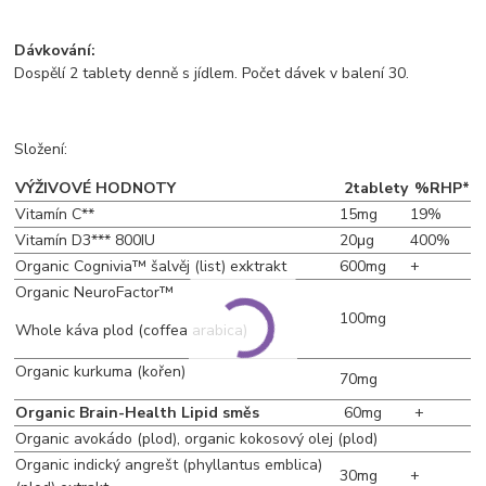
Dávkování:
Dospělí 2 tablety denně s jídlem. Počet dávek v balení 30.
Složení:
VÝŽIVOVÉ HODNOTY
2tablety
%RHP*
Vitamín C**
15mg
19%
Vitamín D3*** 800IU
20μg
400%
Organic Cognivia™ šalvěj (list) exktrakt
600mg
+
Organic NeuroFactor™
100mg
Whole káva plod (coffea arabica)
Organic kurkuma (kořen)
70mg
Organic Brain-Health Lipid směs
60mg
+
Organic avokádo (plod), organic kokosový olej (plod)
Organic indický angrešt (phyllantus emblica)
30mg
+