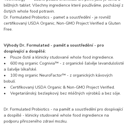
běžných tablet. Všechny ingredience které používáme, pocházejí z
čistých whole food potravin.
Dr. Formulated Probiotics - pameť a soustředění - je rovněž
certifikovaný USDA Organic, Non-GMO Project Verified a Gluten
Free.
Výhody Dr. Formulated - paměť a soustředění - pro
dospívající a dospělé:
• Pouze čisté a klinicky studované whole food ingredience.
• 600 mg organic Cognivia™ - z organické šalvěje levandulolisté
a šalvěje lékařské.
• 100 mg organic NeuroFactor™ - z organických kávových
bobulí.
• Certifikovaný USDA Organic & Non-GMO Project Verified.
• Vegetariánský, bezlepkový, bez mléčných výrobků a bez sóje.
Dr. Formulated Probiotics - na paměť a soustředění pro dospívající
a dospělé - klinicky studované whole food ingredience na
podporu přirozeného zdraví mozku.