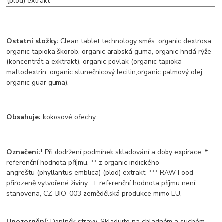
(plod) extrakt
Ostatní složky:
Clean tablet technology směs: organic dextrosa,
organic tapioka škorob, organic arabská guma, organic hndá rýže
(koncentrát a exktrakt), organic povlak (organic tapioka
maltodextrin, organic slunečnicový lecitin,organic palmový olej,
organic guar guma),
Obsahuje:
kokosové ořechy
Označení:
¹ Při dodržení podmínek skladování a doby expirace. *
referenční hodnota příjmu, ** z organic indického
angreštu (phyllantus emblica) (plod) extrakt, *** RAW Food
přirozeně vytvořené živiny, + referenční hodnota příjmu není
stanovena, CZ-BIO-003 zemědělská produkce mimo EU,
Upozornění:
Doplněk stravy. Skladujte na chladném a suchém