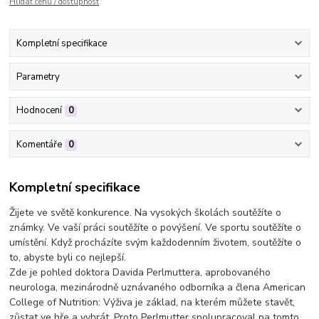
Hlídat cenu / dostupnost
Kompletní specifikace
Parametry
Hodnocení
0
Komentáře
0
Kompletní specifikace
Žijete ve světě konkurence. Na vysokých školách soutěžíte o
známky. Ve vaší práci soutěžíte o povýšení. Ve sportu soutěžíte o
umístění. Když procházíte svým každodenním životem, soutěžíte o
to, abyste byli co nejlepší.
Zde je pohled doktora Davida Perlmuttera, aprobovaného
neurologa, mezinárodně uznávaného odborníka a člena American
College of Nutrition: Výživa je základ, na kterém můžete stavět,
zůstat ve hře a vyhrát. Proto Perlmutter spolupracoval na tomto