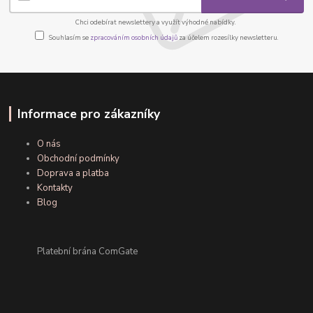
Chci odebírat newslettery a využít výhodné nabídky.
Souhlasím se
zpracováním osobních údajů
za účelem rozesílky newsletteru.
Informace pro zákazníky
O nás
Obchodní podmínky
Doprava a platba
Kontakty
Blog
Platební brána ComGate