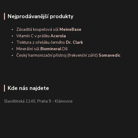
Nejprodávanější produkty
Zásaditá koupelová sůl
MeineBase
Vitamín C v prášku
Acerola
Tinktura z ořešáku černého
Dr. Clark
Minerální sůl
Biomineral
D6
Český harmonizační přístroj (frekvenční zářič)
Somavedic
Kde nás najdete
Slavětínská 1140, Praha 9 - Klánovice