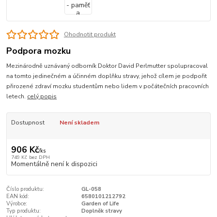
Ohodnotit produkt
Podpora mozku
Mezinárodně uznávaný odborník Doktor David Perlmutter spolupracoval
na tomto jedinečném a účinném doplňku stravy, jehož cílem je podpořit
přirozené zdraví mozku studentům nebo lidem v počátečních pracovních
letech.
celý popis
Dostupnost
Není skladem
906 Kč
/
ks
749 Kč
bez DPH
Momentálně není k dispozici
Číslo produktu:
GL-058
EAN kód:
6580101212792
Výrobce:
Garden of Life
Typ produktu:
Doplněk stravy