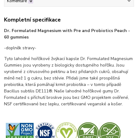
Komentáře
0
Kompletní specifikace
Dr. Formulated Magnesium with Pre and Probiotics Peach -
60 gummies
-doplněk stravy-
Tyto lahodné hořčíkové žvýkací kapsle Dr. Formulated Magnesium
Gummies jsou vyrobeny z biologicky dostupného hořčíku.
J
sou
vyrobené z citrusového pektinu a bez přidaných cukrů, obsahují
méně než 1 g cukru, bez stévie.
Přidali jsme také prospěšná
prebiotika, která pomáhají krmit probiotika – v tomto případě
Bacillus subtilis DE111®.
Naše lahodné hořčíkové gumy Dr.
Formulated s příchutí broskve jsou bez GMO projektem ověřené,
NSF certifikované bez lepku, certifikované veganské a košer.