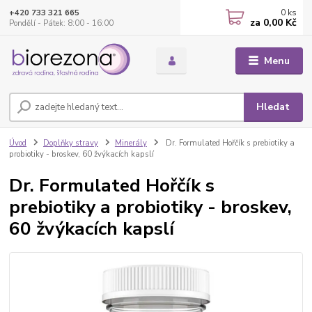
0
ks
+420 733 321 665
za
0,00 Kč
Pondělí - Pátek: 8:00 - 16:00
Menu
Hledat
Úvod
Doplňky stravy
Minerály
Dr. Formulated Hořčík s prebiotiky a
probiotiky - broskev, 60 žvýkacích kapslí
Dr. Formulated Hořčík s
prebiotiky a probiotiky - broskev,
60 žvýkacích kapslí