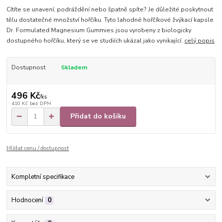
Cítíte se unavení, podráždění nebo špatně spíte? Je důležité poskytnout
tělu dostatečné množství hořčíku. Tyto lahodné hořčíkové žvýkací kapsle
Dr. Formulated Magnesium Gummies jsou vyrobeny z biologicky
dostupného hořčíku, který se ve studiích ukázal jako vynikající.
celý popis
Dostupnost
Skladem
496 Kč
/
ks
410 Kč
bez DPH
Přidat do košíku
Hlídat cenu / dostupnost
Kompletní specifikace
Hodnocení
0