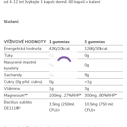
od 4-12 let žvýkejte 1 kapsli denně. 60 kapslí v balení.
Složení:
VÝŽIVOVÉ HODNOTY
1 gummies
3 gummies
Energetická hodnota
42Kj/10kcal
126Kj/30kcal
Tuky
0g
0g
Nasycené mastné
0g
0g
kyseliny
Sacharidy
3g
9g
Cukry (0g přid. cukru)
0g
<1g
Vláknina
1g
3g
Magnesium**
100mg...27%RHP*
300mg...80%RHP*
Bacillus subtilis
3,5mg (250mil
10,5mg (750 mil
DE111®¹
CFU)+
CFU)+