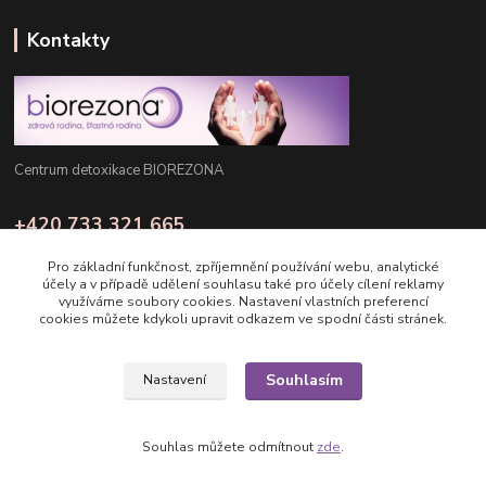
Kontakty
Centrum detoxikace BIOREZONA
+420 733 321 665
Pondělí - Pátek: 8:00 - 16:00
Pro základní funkčnost, zpříjemnění používání webu, analytické
účely a v případě udělení souhlasu také pro účely cílení reklamy
info@biorezona.cz
využíváme soubory cookies. Nastavení vlastních preferencí
cookies můžete kdykoli upravit odkazem ve spodní části stránek.
Souhlasím
Nastavení
Copyright © 2025 Biorezona s.r.o.
Souhlas můžete odmítnout
zde
.
Vytvořeno na
Eshop-rychle.cz