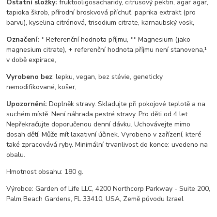
Ostatní složky:
fruktooligosacharidy, citrusový pektin, agar agar,
tapioka škrob, přírodní broskvová příchuť, paprika extrakt (pro
barvu), kyselina citrónová, trisodium citrate, karnaubský vosk,
Označení:
* Referenční hodnota příjmu, ** Magnesium (jako
magnesium citrate), + referenční hodnota příjmu není stanovena,¹
v době expirace,
Vyrobeno bez
: lepku, vegan, bez stévie, geneticky
nemodifikované, košer,
Upozornění:
Doplněk stravy. Skladujte při pokojové teplotě a na
suchém místě. Není náhrada pestré stravy. Pro děti od 4 let.
Nepřekračujte doporučenou denní dávku. Uchovávejte mimo
dosah dětí. Může mít laxativní účinek. Vyrobeno v zařízení, které
také zpracovává ryby. Minimální trvanlivost do konce: uvedeno na
obalu.
Hmotnost obsahu: 180 g.
Výrobce: Garden of Life LLC, 4200 Northcorp Parkway - Suite 200,
Palm Beach Gardens, FL 33410, USA, Země původu Izrael