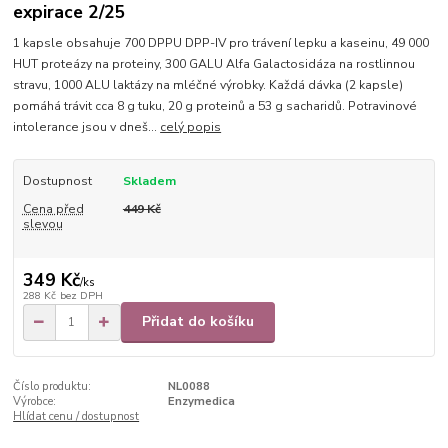
expirace 2/25
1 kapsle obsahuje 700 DPPU DPP-IV pro trávení lepku a kaseinu, 49 000
HUT proteázy na proteiny, 300 GALU Alfa Galactosidáza na rostlinnou
stravu, 1000 ALU laktázy na mléčné výrobky. Každá dávka (2 kapsle)
pomáhá trávit cca 8 g tuku, 20 g proteinů a 53 g sacharidů. Potravinové
intolerance jsou v dneš...
celý popis
Dostupnost
Skladem
Cena před
449 Kč
slevou
349 Kč
/
ks
288 Kč
bez DPH
Přidat do košíku
Číslo produktu:
NL0088
Výrobce:
Enzymedica
Hlídat cenu / dostupnost