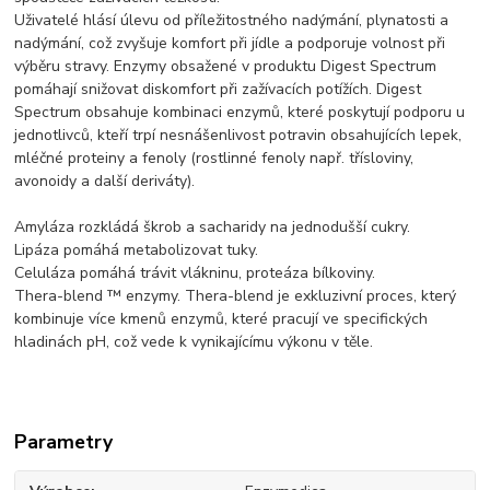
Uživatelé hlásí úlevu od příležitostného nadýmání, plynatosti a
nadýmání, což zvyšuje komfort při jídle a podporuje volnost při
výběru stravy. Enzymy obsažené v produktu Digest Spectrum
pomáhají snižovat diskomfort při zažívacích potížích. Digest
Spectrum obsahuje kombinaci enzymů, které poskytují podporu u
jednotlivců, kteří trpí nesnášenlivost potravin obsahujících lepek,
mléčné proteiny a fenoly (rostlinné fenoly např. třísloviny,
avonoidy a další deriváty).
Amyláza rozkládá škrob a sacharidy na jednodušší cukry.
Lipáza pomáhá metabolizovat tuky.
Celuláza pomáhá trávit vlákninu, proteáza bílkoviny.
Thera-blend ™ enzymy. Thera-blend je exkluzivní proces, který
kombinuje více kmenů enzymů, které pracují ve specifických
hladinách pH, což vede k vynikajícímu výkonu v těle.
Parametry