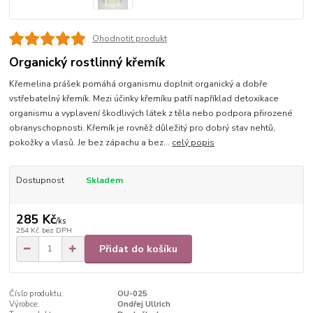
Ohodnotit produkt
Organický rostlinný křemík
Křemelina prášek pomáhá organismu doplnit organický a dobře
vstřebatelný křemík. Mezi účinky křemíku patří například detoxikace
organismu a vyplavení škodlivých látek z těla nebo podpora přirozené
obranyschopnosti. Křemík je rovněž důležitý pro dobrý stav nehtů,
pokožky a vlasů. Je bez zápachu a bez...
celý popis
Dostupnost
Skladem
285 Kč
/
ks
254 Kč
bez DPH
Přidat do košíku
Číslo produktu:
OU-025
Výrobce:
Ondřej Ullrich