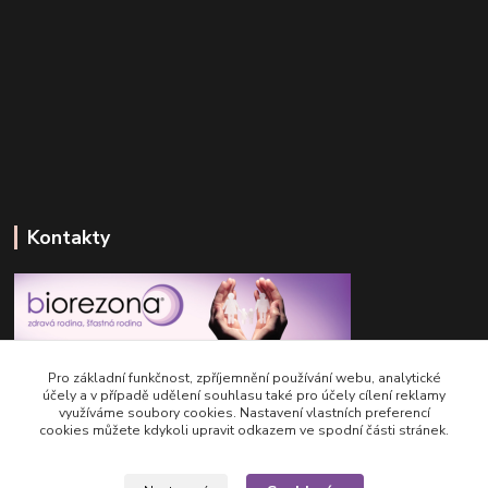
Kontakty
Centrum detoxikace BIOREZONA
Pro základní funkčnost, zpříjemnění používání webu, analytické
účely a v případě udělení souhlasu také pro účely cílení reklamy
využíváme soubory cookies. Nastavení vlastních preferencí
+420 733 321 665
cookies můžete kdykoli upravit odkazem ve spodní části stránek.
Pondělí - Pátek: 8:00 - 16:00
info@biorezona.cz