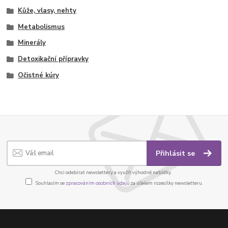
Kůže, vlasy, nehty
Metabolismus
Minerály
Detoxikační přípravky
Očistné kúry
Přihlásit se
Chci odebírat newslettery a využít výhodné nabídky.
Souhlasím se
zpracováním osobních údajů
za účelem rozesílky newsletteru.