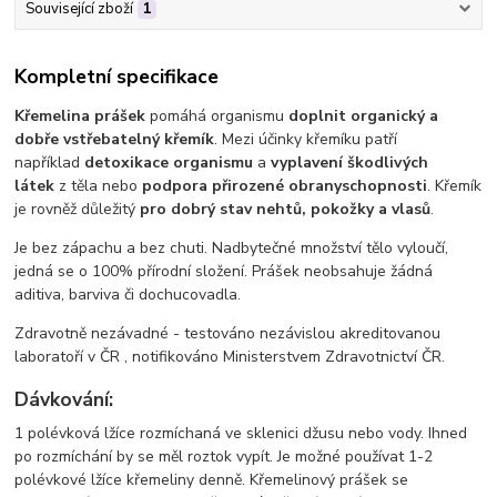
Související zboží
1
Kompletní specifikace
Křemelina
prášek
pomáhá organismu
doplnit organický a
dobře vstřebatelný křemík
. Mezi účinky křemíku patří
například
detoxikace organismu
a
vyplavení škodlivých
látek
z těla nebo
podpora přirozené obranyschopnosti
. Křemík
je rovněž důležitý
pro dobrý stav nehtů, pokožky a vlasů
.
Je bez zápachu a bez chuti. Nadbytečné množství tělo vyloučí,
jedná se o 100% přírodní složení. Prášek neobsahuje žádná
aditiva, barviva či dochucovadla.
Zdravotně nezávadné - testováno nezávislou akreditovanou
laboratoří v ČR , notifikováno Ministerstvem Zdravotnictví ČR.
Dávkování:
1 polévková lžíce rozmíchaná ve sklenici džusu nebo vody. Ihned
po rozmíchání by se měl roztok vypít. Je možné používat 1-2
polévkové lžíce křemeliny denně. Křemelinový prášek se