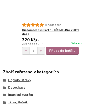
8 hodnocení
Diatomaceous Earth - KŘEMELINA 750ml
dóza
320 Kč
/
ks
Skladem
286 Kč
bez DPH
Přidat do košíku
Zboží zařazeno v kategoriích
Doplňky stravy
Detoxikace
Imunitní systém
Játra, žlučník