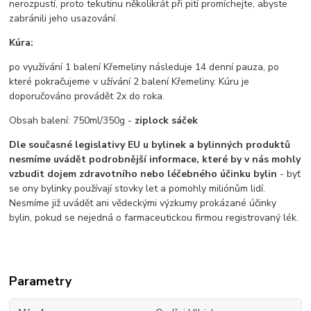
nerozpustí, proto tekutinu několikrát při pití promíchejte, abyste
zabránili jeho usazování.
Kúra:
po využívání 1 balení Křemeliny následuje 14 denní pauza, po
které pokračujeme v užívání 2 balení Křemeliny. Kúru je
doporučováno provádět 2x do roka.
Obsah balení: 750ml/350g -
ziplock sáček
Dle současné legislativy EU u bylinek a bylinných produktů
nesmíme uvádět podrobnější informace, které by v nás mohly
vzbudit dojem zdravotního nebo léčebného účinku bylin
- byť
se ony bylinky používají stovky let a pomohly miliónům lidí.
Nesmíme již uvádět ani vědeckými výzkumy prokázané účinky
bylin, pokud se nejedná o farmaceutickou firmou registrovaný lék.
Parametry